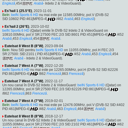
Engleză
,454
Arabă
- Irdeto 2 & VideoGuard).
Es'hail 1 (25.5°E)
, 2023-11-01
BeIn
:
beIN Sports 6 HD
nu mai este pe 11585.00MHz, pol.V (DVB-S2
SID:10602 PID:461[MPEG-4]
/462
Arabă
,463
Engleză
)
Es'hail 2 (26°E)
, 2023-10-02
beIN Sports 6 HD
(Qatar) emite în DVB-S2 Irdeto 2 & VideoGuard on
10810.00MHz, pol.V SR:27500 FEC:2/3 SID:8601 PID:451[MPEG-4]
/452
Arabă
,453
Engleză
,454
Arabă
.
Eutelsat 8 West B (8°W)
, 2023-09-04
BeIn
: Nou SID pentru
beIN Sports 6 HD
on 11055.00MHz, pol.H FEC:2/3
SR:27500: SID:2101 ( PID:451[MPEG-4]
/452
Arabă
,453
Engleză
,454
Arabă
- Irdeto 2 & VideoGuard).
Eutelsat 7 West A (7°W)
, 2022-12-20
beIN Sports 6 HD
nu mai este pe 12265.00MHz, pol.H (DVB-S2 SID:62226
PID:861[MPEG-4]
/862
Frenceză
,863
Frenceză
)
Eutelsat 7 West A (7°W)
, 2022-11-17
Un nou canal în DVB-S2 Irdeto 2 & VideoGuard:
beIN Sports 6 HD
(Qatar) on
12265.00MHz, pol.H SR:27500 FEC:2/3 SID:62226 PID:861[MPEG-4]
/862
Frenceză
,863
Frenceză
.
Eutelsat 7 West A (7°W)
, 2019-02-01
BeIn
:
beIN Sports 6 HD
nu mai este pe 12476.00MHz, pol.V (DVB-S2 SID:4402
PID:461[MPEG-4]
/462
Arabă
,463
Engleză
,464
Arabă
)
Eutelsat 8 West B (8°W)
, 2018-12-17
Un nou canal în DVB-S2 Irdeto 2 & VideoGuard:
beIN Sports 6 HD
(Qatar) on
11055.00MHz, pol.H SR:27500 FEC:2/3 SID:2102 PID:461[MPEG-4]
/462