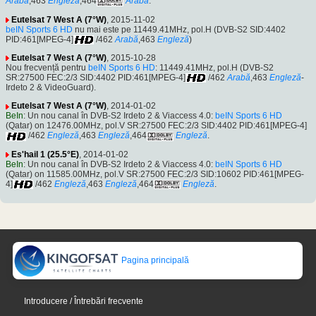
Arabă
,463
Engleză
,464
Arabă
.
Eutelsat 7 West A (7°W)
, 2015-11-02
beIN Sports 6 HD
nu mai este pe 11449.41MHz, pol.H (DVB-S2 SID:4402
PID:461[MPEG-4]
/462
Arabă
,463
Engleză
)
Eutelsat 7 West A (7°W)
, 2015-10-28
Nou frecvență pentru
beIN Sports 6 HD
: 11449.41MHz, pol.H (DVB-S2
SR:27500 FEC:2/3 SID:4402 PID:461[MPEG-4]
/462
Arabă
,463
Engleză
-
Irdeto 2 & VideoGuard).
Eutelsat 7 West A (7°W)
, 2014-01-02
BeIn
: Un nou canal în DVB-S2 Irdeto 2 & Viaccess 4.0:
beIN Sports 6 HD
(Qatar) on 12476.00MHz, pol.V SR:27500 FEC:2/3 SID:4402 PID:461[MPEG-4]
/462
Engleză
,463
Engleză
,464
Engleză
.
Es'hail 1 (25.5°E)
, 2014-01-02
BeIn
: Un nou canal în DVB-S2 Irdeto 2 & Viaccess 4.0:
beIN Sports 6 HD
(Qatar) on 11585.00MHz, pol.V SR:27500 FEC:2/3 SID:10602 PID:461[MPEG-
4]
/462
Engleză
,463
Engleză
,464
Engleză
.
Pagina principală
Introducere / Întrebări frecvente