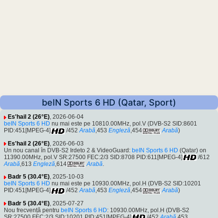
beIN Sports 6 HD (Qatar, Sport)
Es'hail 2 (26°E)
, 2026-06-04
beIN Sports 6 HD
nu mai este pe 10810.00MHz, pol.V (DVB-S2 SID:8601
PID:451[MPEG-4]
/452
Arabă
,453
Engleză
,454
Arabă
)
Es'hail 2 (26°E)
, 2026-06-03
Un nou canal în DVB-S2 Irdeto 2 & VideoGuard:
beIN Sports 6 HD
(Qatar) on
11390.00MHz, pol.V SR:27500 FEC:2/3 SID:8708 PID:611[MPEG-4]
/612
Arabă
,613
Engleză
,614
Arabă
.
Badr 5 (30.4°E)
, 2025-10-03
beIN Sports 6 HD
nu mai este pe 10930.00MHz, pol.H (DVB-S2 SID:10201
PID:451[MPEG-4]
/452
Arabă
,453
Engleză
,454
Arabă
)
Badr 5 (30.4°E)
, 2025-07-27
Nou frecvență pentru
beIN Sports 6 HD
: 10930.00MHz, pol.H (DVB-S2
SR:27500 FEC:2/3 SID:10201 PID:451[MPEG-4]
/452
Arabă
,453