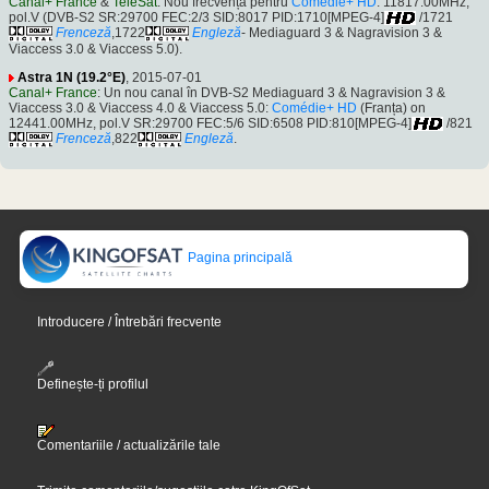
Canal+ France
&
TeleSat
: Nou frecvență pentru
Comédie+ HD
: 11817.00MHz,
pol.V (DVB-S2 SR:29700 FEC:2/3 SID:8017 PID:1710[MPEG-4]
/1721
Frenceză
,1722
Engleză
- Mediaguard 3 & Nagravision 3 &
Viaccess 3.0 & Viaccess 5.0).
Astra 1N (19.2°E)
, 2015-07-01
Canal+ France
: Un nou canal în DVB-S2 Mediaguard 3 & Nagravision 3 &
Viaccess 3.0 & Viaccess 4.0 & Viaccess 5.0:
Comédie+ HD
(Franța) on
12441.00MHz, pol.V SR:29700 FEC:5/6 SID:6508 PID:810[MPEG-4]
/821
Frenceză
,822
Engleză
.
Pagina principală
Introducere / Întrebări frecvente
Definește-ți profilul
Comentariile / actualizările tale