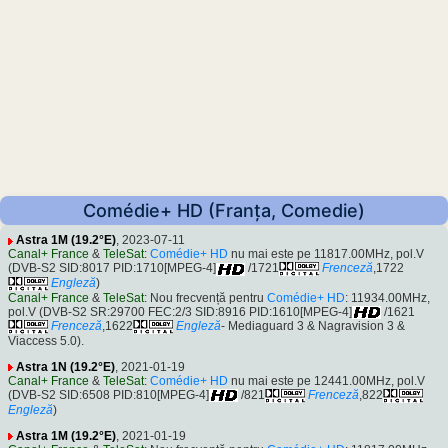
Comédie+ HD (Franța, Comedie)
Astra 1M (19.2°E)
, 2023-07-11
Canal+ France
&
TeleSat
:
Comédie+ HD
nu mai este pe 11817.00MHz, pol.V
(DVB-S2 SID:8017 PID:1710[MPEG-4]
/1721
Frenceză
,1722
Engleză
)
Canal+ France
&
TeleSat
: Nou frecvență pentru
Comédie+ HD
: 11934.00MHz,
pol.V (DVB-S2 SR:29700 FEC:2/3 SID:8916 PID:1610[MPEG-4]
/1621
Frenceză
,1622
Engleză
- Mediaguard 3 & Nagravision 3 &
Viaccess 5.0).
Astra 1N (19.2°E)
, 2021-01-19
Canal+ France
&
TeleSat
:
Comédie+ HD
nu mai este pe 12441.00MHz, pol.V
(DVB-S2 SID:6508 PID:810[MPEG-4]
/821
Frenceză
,822
Engleză
)
Astra 1M (19.2°E)
, 2021-01-19