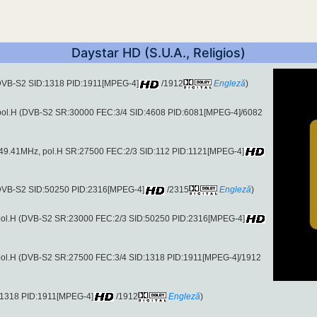
Daystar HD (S.U.A., Religios)
(DVB-S2 SID:1318 PID:1911[MPEG-4]
/1912
Engleză
)
pol.H (DVB-S2 SR:30000 FEC:3/4 SID:4608 PID:6081[MPEG-4]/6082
449.41MHz, pol.H SR:27500 FEC:2/3 SID:112 PID:1121[MPEG-4]
(DVB-S2 SID:50250 PID:2316[MPEG-4]
/2315
Engleză
)
pol.H (DVB-S2 SR:23000 FEC:2/3 SID:50250 PID:2316[MPEG-4]
pol.H (DVB-S2 SR:27500 FEC:3/4 SID:1318 PID:1911[MPEG-4]/1912
:1318 PID:1911[MPEG-4]
/1912
Engleză
)