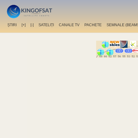
ȘTIRI
[+]
[-]
SATELIȚI
CANALE TV
PACHETE
SEMNALE (BEAM