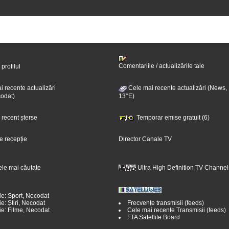
Comentariile / actualizările tale
 profilul
 recente actualizări
Cele mai recente actualizări (News,
odat)
13°E)
i recent șterse
Temporar emise gratuit (6)
e recepție
Director Canale TV
ele mai căutate
Ultra High Definition TV Channel
ie: Sport, Necodat
e: Știri, Necodat
Frecvențe transmisii (feeds)
ie: Filme, Necodat
Cele mai recente Transmisii (feeds)
FTA Satellite Board