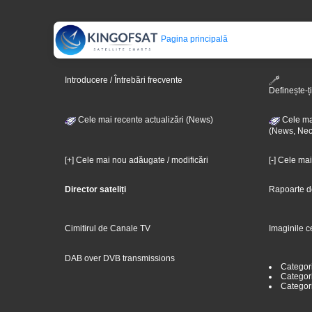
Pagina principală
Introducere / Întrebări frecvente
Definește-ți
Cele mai recente actualizări (News)
Cele mai
(News, Nec
[+] Cele mai nou adăugate / modificări
[-] Cele ma
Director sateliți
Rapoarte d
Cimitirul de Canale TV
Imaginile c
DAB over DVB transmissions
Categor
Categori
Categor