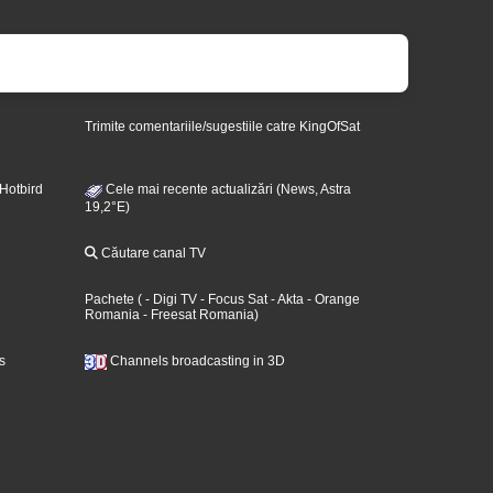
Trimite comentariile/sugestiile catre KingOfSat
 Hotbird
Cele mai recente actualizări (News, Astra
19,2°E)
Căutare canal TV
Pachete
(
- Digi TV
- Focus Sat
- Akta
- Orange
Romania
- Freesat Romania
)
s
Channels broadcasting in 3D