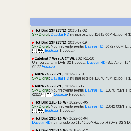
Hot Bird 13F (13°E)
, 2025-12-02
Sky Digital
:
Daystar HD
nu mai este pe 11642.00MHz, pol.H 
Hot Bird 13F (13°E)
, 2025-07-19
Sky Digital
: Nou frecvență pentru
Daystar HD
: 10727.00MHz, 
Engleză
- Necodat).
Eutelsat 7 West A (7°W)
, 2024-11-16
Un nou canal în DVB-S2 Necodat:
Daystar HD
(S.U.A.) on 11
/1122
Engleză
.
Astra 2G (28.2°E)
, 2024-03-18
Sky Digital
:
Daystar HD
nu mai este pe 11670.75MHz, pol.H 
Astra 2G (28.2°E)
, 2024-03-05
Sky Digital
: Nou frecvență pentru
Daystar HD
: 11670.75MHz, 
/2315
Engleză
- Necodat).
Hot Bird 13E (16°W)
, 2022-06-05
Sky Digital
: Nou frecvență pentru
Daystar HD
: 11642.00MHz, 
Engleză
- Necodat).
Hot Bird 13E (16°W)
, 2022-06-04
Daystar HD
nu mai este pe 11642.00MHz, pol.H (DVB-S2 SID
Hot Bird 13E (16°W)
, 2018-05-12