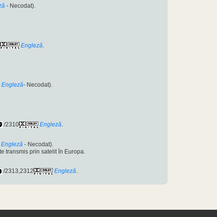
ză
- Necodat).
Engleză
.
Engleză
- Necodat).
/2310
Engleză
.
Engleză
- Necodat).
te transmis prin satelit în Europa.
/2313,2312
Engleză
.