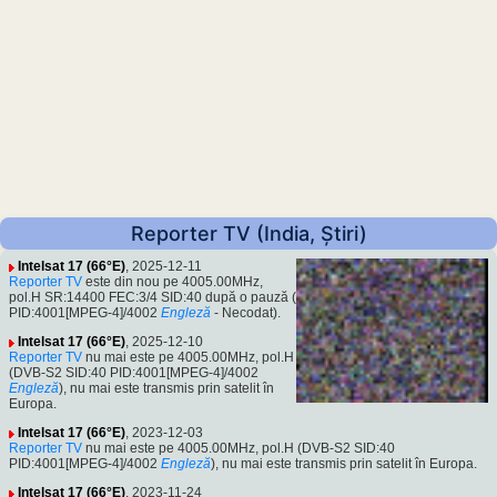
Reporter TV (India, Știri)
Intelsat 17 (66°E)
, 2025-12-11
Reporter TV
este din nou pe 4005.00MHz,
pol.H SR:14400 FEC:3/4 SID:40 după o pauză (
PID:4001[MPEG-4]/4002
Engleză
- Necodat).
Intelsat 17 (66°E)
, 2025-12-10
Reporter TV
nu mai este pe 4005.00MHz, pol.H
(DVB-S2 SID:40 PID:4001[MPEG-4]/4002
Engleză
), nu mai este transmis prin satelit în
Europa.
Intelsat 17 (66°E)
, 2023-12-03
Reporter TV
nu mai este pe 4005.00MHz, pol.H (DVB-S2 SID:40
PID:4001[MPEG-4]/4002
Engleză
), nu mai este transmis prin satelit în Europa.
Intelsat 17 (66°E)
, 2023-11-24