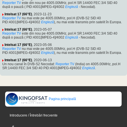
Reporter TV
este din nou pe 4005.00MHz, pol.H SR:14400 FEC:3/4 SID:40
după o pauză ( PID:4001[MPEG-4]/4002
Engleză
- Necodat).
Intelsat 17 (66°E)
, 2023-11-23
Reporter TV
nu mai este pe 4005.00MHz, pol.H (DVB-S2 SID:40
PID:4001[MPEG-4]/4002
Engleză
), nu mai este transmis prin satelit în Europa.
Intelsat 17 (66°E)
, 2023-05-07
Reporter TV
este din nou pe 4005.00MHz, pol.H SR:14400 FEC:3/4 SID:40
după o pauză ( PID:4001[MPEG-4]/4002
Engleză
- Necodat).
Intelsat 17 (66°E)
, 2023-05-06
Reporter TV
nu mai este pe 4005.00MHz, pol.H (DVB-S2 SID:40
PID:4001[MPEG-4]/4002
Engleză
), nu mai este transmis prin satelit în Europa.
Intelsat 17 (66°E)
, 2020-06-13
Un nou canal în DVB-S2 Necodat:
Reporter TV
(India) on 4005.00MHz, pol.H
SR:14400 FEC:3/4 SID:40 PID:4001[MPEG-4]/4002
Engleză
.
Pagina principală
Introducere / Întrebări frecvente