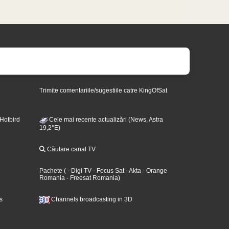
Trimite comentariile/sugestiile catre KingOfSat
 Hotbird
Cele mai recente actualizări (News, Astra
19,2°E)
Căutare canal TV
Pachete
(
- Digi TV
- Focus Sat
- Akta
- Orange
Romania
- Freesat Romania
)
s
Channels broadcasting in 3D