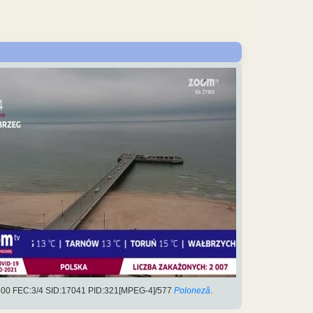
500 FEC:3/4 SID:17041 PID:321[MPEG-4]/577
Poloneză
.