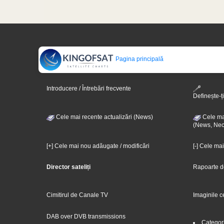
Pagina principală
Introducere / Întrebări frecvente
Definește-ți
Cele mai recente actualizări (News)
Cele mai
(News, Nec
[+] Cele mai nou adăugate / modificări
[-] Cele ma
Director sateliți
Rapoarte d
Cimitirul de Canale TV
Imaginile c
DAB over DVB transmissions
Categor