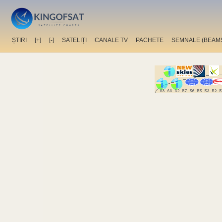
ȘTIRI
[+]
[-]
SATELIȚI
CANALE TV
PACHETE
SEMNALE (BEAM