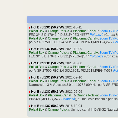
Hot Bird 13C (50.2°W)
, 2021-10-11
Polsat Box
&
Orange Polska
&
Platforma Canal+
:
Zoom TV (Po
FEC:3/4 SID:17041 PID:321[MPEG-4]/577
Poloneză
(Conax & 
Polsat Box
&
Orange Polska
&
Platforma Canal+
:
Zoom TV (Po
pol.V SR:27500 FEC:3/4 SID:17041 PID:321[MPEG-4]/577
Po
Hot Bird 13C (50.2°W)
, 2021-10-09
Polsat Box
&
Orange Polska
&
Platforma Canal+
:
Zoom TV (Po
FEC:3/4 SID:17041 PID:321[MPEG-4]/577
Poloneză
(Conax & 
Hot Bird 13C (50.2°W)
, 2021-10-08
Polsat Box
&
Orange Polska
&
Platforma Canal+
:
Zoom TV (Po
pol.V SR:27500 FEC:3/4 SID:17041 PID:321[MPEG-4]/577
Po
Hot Bird 13C (50.2°W)
, 2021-02-10
Polsat Box
&
Orange Polska
&
Platforma Canal+
:
Zoom TV (Po
Nagravision 3 & Viaccess 3.0 on 10758.00MHz, pol.V SR:27
Hot Bird 13C (50.2°W)
, 2021-02-09
Polsat Box
&
Platforma Canal+
&
Orange Polska
:
Zoom TV (Po
PID:321[MPEG-4]/577
Poloneză
), nu mai este transmis prin sa
Hot Bird 13C (50.2°W)
, 2016-12-04
Polsat Box
&
Orange Polska
: Un nou canal în DVB-S2 Nagravi