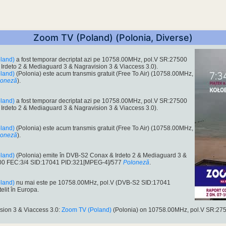
Zoom TV (Poland) (Polonia, Diverse)
land)
a fost temporar decriptat azi pe 10758.00MHz, pol.V SR:27500
Irdeto 2 & Mediaguard 3 & Nagravision 3 & Viaccess 3.0).
land)
(Polonia) este acum transmis gratuit (Free To Air) (10758.00MHz,
loneză
).
land)
a fost temporar decriptat azi pe 10758.00MHz, pol.V SR:27500
Irdeto 2 & Mediaguard 3 & Nagravision 3 & Viaccess 3.0).
land)
(Polonia) este acum transmis gratuit (Free To Air) (10758.00MHz,
loneză
).
land)
(Polonia) emite în DVB-S2 Conax & Irdeto 2 & Mediaguard 3 &
500 FEC:3/4 SID:17041 PID:321[MPEG-4]/577
Poloneză
.
land)
nu mai este pe 10758.00MHz, pol.V (DVB-S2 SID:17041
telit în Europa.
sion 3 & Viaccess 3.0:
Zoom TV (Poland)
(Polonia) on 10758.00MHz, pol.V SR:27