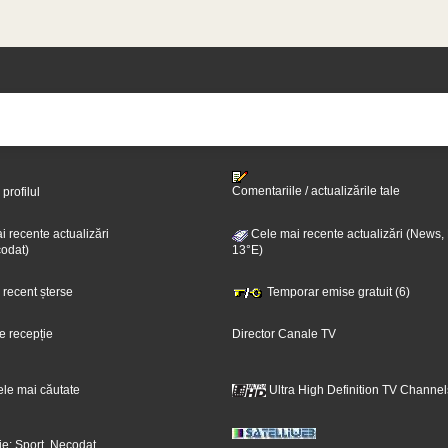
Comentariile / actualizările tale
 profilul
 recente actualizări
Cele mai recente actualizări (News,
odat)
13°E)
i recent șterse
Temporar emise gratuit (6)
e recepție
Director Canale TV
ele mai căutate
Ultra High Definition TV Channel
ie: Sport, Necodat