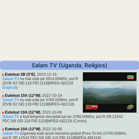
Salam TV (Uganda, Religios)
Eutelsat 3B (3°E)
, 2023-12-16
Salam TV
nu mai este pe 3914.00MHz, pol.R
(DVB-S2 SID:118 PID:1118[MPEG-4]/2118
Engleză
)
Eutelsat 10A (12°W)
, 2022-10-19
Salam TV
nu mai este pe 3766.00MHz, pol.R
(DVB-S2 SID:118 PID:1118[MPEG-4]/2118)
Eutelsat 10A (12°W)
, 2022-10-08
Salam TV
a fost temporar decriptat azi pe 3766.00MHz, pol.R SR:12542
FEC:5/6 SID:118 PID:1118[MPEG-4]/2118 (Conax).
Eutelsat 10A (12°W)
, 2022-10-06
Salam TV
(Uganda) este acum transmis gratuit (Free To Air) (3766.00MHz,
pol.R SR:12542 FEC:5/6 SID:118 PID:1118[MPEG-4]/2118).