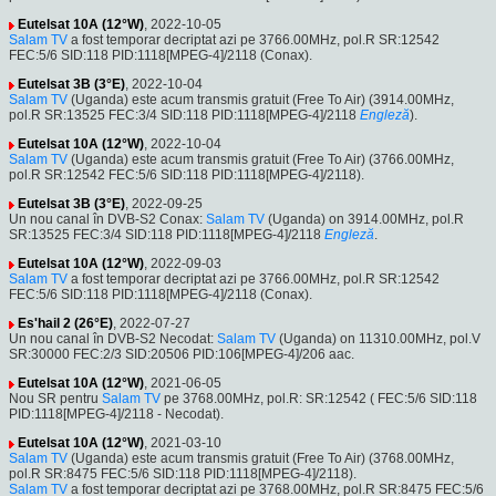
Eutelsat 10A (12°W)
, 2022-10-05
Salam TV
a fost temporar decriptat azi pe 3766.00MHz, pol.R SR:12542
FEC:5/6 SID:118 PID:1118[MPEG-4]/2118 (Conax).
Eutelsat 3B (3°E)
, 2022-10-04
Salam TV
(Uganda) este acum transmis gratuit (Free To Air) (3914.00MHz,
pol.R SR:13525 FEC:3/4 SID:118 PID:1118[MPEG-4]/2118
Engleză
).
Eutelsat 10A (12°W)
, 2022-10-04
Salam TV
(Uganda) este acum transmis gratuit (Free To Air) (3766.00MHz,
pol.R SR:12542 FEC:5/6 SID:118 PID:1118[MPEG-4]/2118).
Eutelsat 3B (3°E)
, 2022-09-25
Un nou canal în DVB-S2 Conax:
Salam TV
(Uganda) on 3914.00MHz, pol.R
SR:13525 FEC:3/4 SID:118 PID:1118[MPEG-4]/2118
Engleză
.
Eutelsat 10A (12°W)
, 2022-09-03
Salam TV
a fost temporar decriptat azi pe 3766.00MHz, pol.R SR:12542
FEC:5/6 SID:118 PID:1118[MPEG-4]/2118 (Conax).
Es'hail 2 (26°E)
, 2022-07-27
Un nou canal în DVB-S2 Necodat:
Salam TV
(Uganda) on 11310.00MHz, pol.V
SR:30000 FEC:2/3 SID:20506 PID:106[MPEG-4]/206 aac.
Eutelsat 10A (12°W)
, 2021-06-05
Nou SR pentru
Salam TV
pe 3768.00MHz, pol.R: SR:12542 ( FEC:5/6 SID:118
PID:1118[MPEG-4]/2118 - Necodat).
Eutelsat 10A (12°W)
, 2021-03-10
Salam TV
(Uganda) este acum transmis gratuit (Free To Air) (3768.00MHz,
pol.R SR:8475 FEC:5/6 SID:118 PID:1118[MPEG-4]/2118).
Salam TV
a fost temporar decriptat azi pe 3768.00MHz, pol.R SR:8475 FEC:5/6