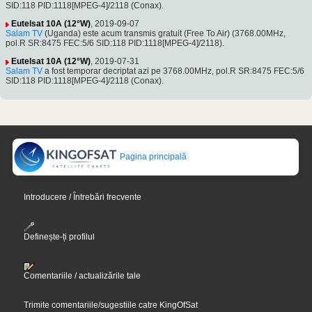
SID:118 PID:1118[MPEG-4]/2118 (Conax).
Eutelsat 10A (12°W)
, 2019-09-07
Salam TV
(Uganda) este acum transmis gratuit (Free To Air) (3768.00MHz,
pol.R SR:8475 FEC:5/6 SID:118 PID:1118[MPEG-4]/2118).
Eutelsat 10A (12°W)
, 2019-07-31
Salam TV
a fost temporar decriptat azi pe 3768.00MHz, pol.R SR:8475 FEC:5/6
SID:118 PID:1118[MPEG-4]/2118 (Conax).
Pagina principală
Introducere / Întrebări frecvente
Definește-ți profilul
Comentariile / actualizările tale
Trimite comentariile/sugestiile catre KingOfSat