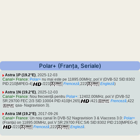
Polar+ (Franța, Seriale)
Astra 1P (19.2°E)
, 2025-12-03
Canal+ France
:
Polar+
nu mai este pe 11895.00MHz, pol.V (DVB-S2 SID:8302
PID:210[MPEG-4]
/221
Frenceză
,222
Engleză
)
Astra 1N (19.2°E)
, 2025-12-03
Canal+ France
: Nou frecvență pentru
Polar+
: 12402.00MHz, pol.V (DVB-S2
SR:29700 FEC:2/3 SID:10004 PID:410[H.265]
/421
Frenceză
,422
qaa- Nagravision 3).
Astra 1M (19.2°E)
, 2017-09-26
Canal+ France
: Un nou canal în DVB-S2 Nagravision 3 & Viaccess 3.0:
Polar+
(Franța) on 11895.00MHz, pol.V SR:29700 FEC:5/6 SID:8302 PID:210[MPEG-4]
/221
Frenceză
,222
Engleză
.