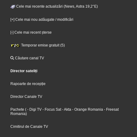
Cele mai recente actualizări (News, Astra 19,2°E)
[+] Cele mai nou adăugate / modificări
[-] Cele mai recent șterse
Temporar emise gratuit (5)
Căutare canal TV
Director sateliți
Rapoarte de recepție
Director Canale TV
Pachete
(
- Digi TV
- Focus Sat
- Akta
- Orange Romania
- Freesat
Romania
)
Cimitirul de Canale TV