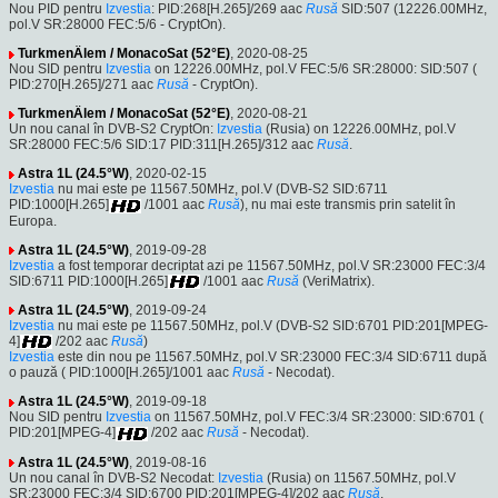
Nou PID pentru
Izvestia
: PID:268[H.265]/269 aac
Rusă
SID:507 (12226.00MHz,
pol.V SR:28000 FEC:5/6 - CryptOn).
TurkmenÄlem / MonacoSat (52°E)
, 2020-08-25
Nou SID pentru
Izvestia
on 12226.00MHz, pol.V FEC:5/6 SR:28000: SID:507 (
PID:270[H.265]/271 aac
Rusă
- CryptOn).
TurkmenÄlem / MonacoSat (52°E)
, 2020-08-21
Un nou canal în DVB-S2 CryptOn:
Izvestia
(Rusia) on 12226.00MHz, pol.V
SR:28000 FEC:5/6 SID:17 PID:311[H.265]/312 aac
Rusă
.
Astra 1L (24.5°W)
, 2020-02-15
Izvestia
nu mai este pe 11567.50MHz, pol.V (DVB-S2 SID:6711
PID:1000[H.265]
/1001 aac
Rusă
), nu mai este transmis prin satelit în
Europa.
Astra 1L (24.5°W)
, 2019-09-28
Izvestia
a fost temporar decriptat azi pe 11567.50MHz, pol.V SR:23000 FEC:3/4
SID:6711 PID:1000[H.265]
/1001 aac
Rusă
(VeriMatrix).
Astra 1L (24.5°W)
, 2019-09-24
Izvestia
nu mai este pe 11567.50MHz, pol.V (DVB-S2 SID:6701 PID:201[MPEG-
4]
/202 aac
Rusă
)
Izvestia
este din nou pe 11567.50MHz, pol.V SR:23000 FEC:3/4 SID:6711 după
o pauză ( PID:1000[H.265]/1001 aac
Rusă
- Necodat).
Astra 1L (24.5°W)
, 2019-09-18
Nou SID pentru
Izvestia
on 11567.50MHz, pol.V FEC:3/4 SR:23000: SID:6701 (
PID:201[MPEG-4]
/202 aac
Rusă
- Necodat).
Astra 1L (24.5°W)
, 2019-08-16
Un nou canal în DVB-S2 Necodat:
Izvestia
(Rusia) on 11567.50MHz, pol.V
SR:23000 FEC:3/4 SID:6700 PID:201[MPEG-4]/202 aac
Rusă
.