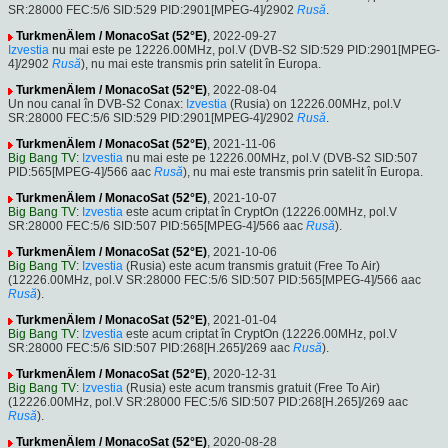
SR:28000 FEC:5/6 SID:529 PID:2901[MPEG-4]/2902
Rusă
.
TurkmenÄlem / MonacoSat (52°E)
, 2022-09-27
Izvestia
nu mai este pe 12226.00MHz, pol.V (DVB-S2 SID:529 PID:2901[MPEG-
4]/2902
Rusă
), nu mai este transmis prin satelit în Europa.
TurkmenÄlem / MonacoSat (52°E)
, 2022-08-04
Un nou canal în DVB-S2 Conax:
Izvestia
(Rusia) on 12226.00MHz, pol.V
SR:28000 FEC:5/6 SID:529 PID:2901[MPEG-4]/2902
Rusă
.
TurkmenÄlem / MonacoSat (52°E)
, 2021-11-06
Big Bang TV
:
Izvestia
nu mai este pe 12226.00MHz, pol.V (DVB-S2 SID:507
PID:565[MPEG-4]/566 aac
Rusă
), nu mai este transmis prin satelit în Europa.
TurkmenÄlem / MonacoSat (52°E)
, 2021-10-07
Big Bang TV
:
Izvestia
este acum criptat în CryptOn (12226.00MHz, pol.V
SR:28000 FEC:5/6 SID:507 PID:565[MPEG-4]/566 aac
Rusă
).
TurkmenÄlem / MonacoSat (52°E)
, 2021-10-06
Big Bang TV
:
Izvestia
(Rusia) este acum transmis gratuit (Free To Air)
(12226.00MHz, pol.V SR:28000 FEC:5/6 SID:507 PID:565[MPEG-4]/566 aac
Rusă
).
TurkmenÄlem / MonacoSat (52°E)
, 2021-01-04
Big Bang TV
:
Izvestia
este acum criptat în CryptOn (12226.00MHz, pol.V
SR:28000 FEC:5/6 SID:507 PID:268[H.265]/269 aac
Rusă
).
TurkmenÄlem / MonacoSat (52°E)
, 2020-12-31
Big Bang TV
:
Izvestia
(Rusia) este acum transmis gratuit (Free To Air)
(12226.00MHz, pol.V SR:28000 FEC:5/6 SID:507 PID:268[H.265]/269 aac
Rusă
).
TurkmenÄlem / MonacoSat (52°E)
, 2020-08-28