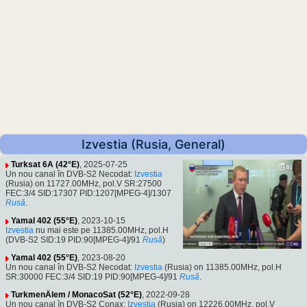
Izvestia (Rusia, General)
Turksat 6A (42°E)
, 2025-07-25
Un nou canal în DVB-S2 Necodat:
Izvestia
(Rusia) on 11727.00MHz, pol.V SR:27500
FEC:3/4 SID:17307 PID:1207[MPEG-4]/1307
Rusă
.
Yamal 402 (55°E)
, 2023-10-15
Izvestia
nu mai este pe 11385.00MHz, pol.H
(DVB-S2 SID:19 PID:90[MPEG-4]/91
Rusă
)
Yamal 402 (55°E)
, 2023-08-20
Un nou canal în DVB-S2 Necodat:
Izvestia
(Rusia) on 11385.00MHz, pol.H
SR:30000 FEC:3/4 SID:19 PID:90[MPEG-4]/91
Rusă
.
TurkmenÄlem / MonacoSat (52°E)
, 2022-09-28
Un nou canal în DVB-S2 Conax:
Izvestia
(Rusia) on 12226.00MHz, pol.V