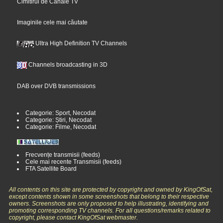
Cimitirul de Canale TV
Imaginile cele mai căutate
Ultra High Definition TV Channels
Channels broadcasting in 3D
DAB over DVB transmissions
Categorie: Sport, Necodat
Categorie: Știri, Necodat
Categorie: Filme, Necodat
Frecvențe transmisii (feeds)
Cele mai recente Transmisii (feeds)
FTA Satellite Board
All contents on this site are protected by copyright and owned by KingOfSat,
except contents shown in some screenshots that belong to their respective
owners. Screenshots are only proposed to help illustrating, identifying and
promoting corresponding TV channels. For all questions/remarks related to
copyright, please contact KingOfSat webmaster.