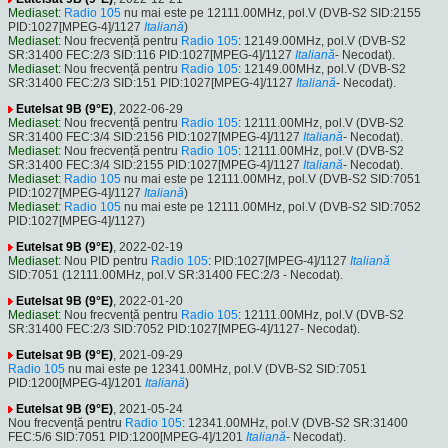
Mediaset
:
Radio 105
nu mai este pe 12111.00MHz, pol.V (DVB-S2 SID:2155
PID:1027[MPEG-4]/1127
Italiană
)
Mediaset
: Nou frecvență pentru
Radio 105
: 12149.00MHz, pol.V (DVB-S2
SR:31400 FEC:2/3 SID:116 PID:1027[MPEG-4]/1127
Italiană
- Necodat).
Mediaset
: Nou frecvență pentru
Radio 105
: 12149.00MHz, pol.V (DVB-S2
SR:31400 FEC:2/3 SID:151 PID:1027[MPEG-4]/1127
Italiană
- Necodat).
Eutelsat 9B (9°E)
, 2022-06-29
Mediaset
: Nou frecvență pentru
Radio 105
: 12111.00MHz, pol.V (DVB-S2
SR:31400 FEC:3/4 SID:2156 PID:1027[MPEG-4]/1127
Italiană
- Necodat).
Mediaset
: Nou frecvență pentru
Radio 105
: 12111.00MHz, pol.V (DVB-S2
SR:31400 FEC:3/4 SID:2155 PID:1027[MPEG-4]/1127
Italiană
- Necodat).
Mediaset
:
Radio 105
nu mai este pe 12111.00MHz, pol.V (DVB-S2 SID:7051
PID:1027[MPEG-4]/1127
Italiană
)
Mediaset
:
Radio 105
nu mai este pe 12111.00MHz, pol.V (DVB-S2 SID:7052
PID:1027[MPEG-4]/1127)
Eutelsat 9B (9°E)
, 2022-02-19
Mediaset
: Nou PID pentru
Radio 105
: PID:1027[MPEG-4]/1127
Italiană
SID:7051 (12111.00MHz, pol.V SR:31400 FEC:2/3 - Necodat).
Eutelsat 9B (9°E)
, 2022-01-20
Mediaset
: Nou frecvență pentru
Radio 105
: 12111.00MHz, pol.V (DVB-S2
SR:31400 FEC:2/3 SID:7052 PID:1027[MPEG-4]/1127- Necodat).
Eutelsat 9B (9°E)
, 2021-09-29
Radio 105
nu mai este pe 12341.00MHz, pol.V (DVB-S2 SID:7051
PID:1200[MPEG-4]/1201
Italiană
)
Eutelsat 9B (9°E)
, 2021-05-24
Nou frecvență pentru
Radio 105
: 12341.00MHz, pol.V (DVB-S2 SR:31400
FEC:5/6 SID:7051 PID:1200[MPEG-4]/1201
Italiană
- Necodat).