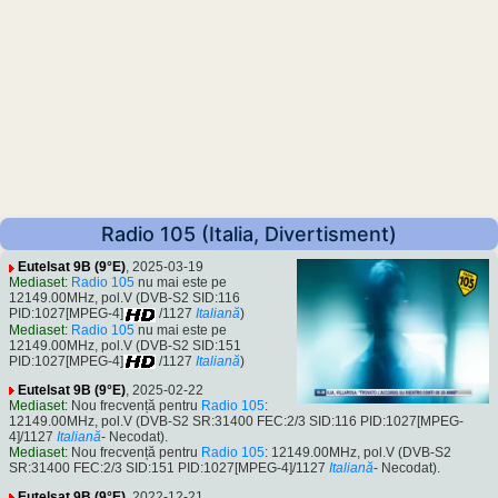
Radio 105 (Italia, Divertisment)
Eutelsat 9B (9°E)
, 2025-03-19
Mediaset
:
Radio 105
nu mai este pe
12149.00MHz, pol.V (DVB-S2 SID:116
PID:1027[MPEG-4]
/1127
Italiană
)
Mediaset
:
Radio 105
nu mai este pe
12149.00MHz, pol.V (DVB-S2 SID:151
PID:1027[MPEG-4]
/1127
Italiană
)
Eutelsat 9B (9°E)
, 2025-02-22
Mediaset
: Nou frecvență pentru
Radio 105
:
12149.00MHz, pol.V (DVB-S2 SR:31400 FEC:2/3 SID:116 PID:1027[MPEG-
4]/1127
Italiană
- Necodat).
Mediaset
: Nou frecvență pentru
Radio 105
: 12149.00MHz, pol.V (DVB-S2
SR:31400 FEC:2/3 SID:151 PID:1027[MPEG-4]/1127
Italiană
- Necodat).
Eutelsat 9B (9°E)
, 2022-12-21