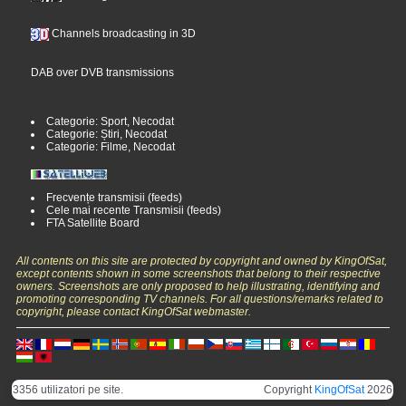
Channels broadcasting in 3D
DAB over DVB transmissions
Categorie: Sport, Necodat
Categorie: Știri, Necodat
Categorie: Filme, Necodat
Frecvențe transmisii (feeds)
Cele mai recente Transmisii (feeds)
FTA Satellite Board
All contents on this site are protected by copyright and owned by KingOfSat,
except contents shown in some screenshots that belong to their respective
owners. Screenshots are only proposed to help illustrating, identifying and
promoting corresponding TV channels. For all questions/remarks related to
copyright, please contact KingOfSat webmaster.
3356 utilizatori pe site.
Copyright
KingOfSat
2026