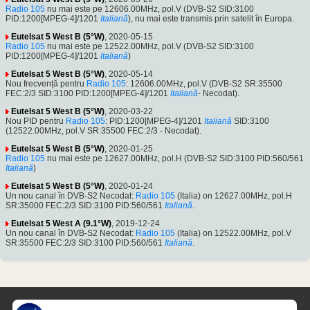
Radio 105
nu mai este pe 12606.00MHz, pol.V (DVB-S2 SID:3100
PID:1200[MPEG-4]/1201
Italiană
), nu mai este transmis prin satelit în Europa.
Eutelsat 5 West B (5°W)
, 2020-05-15
Radio 105
nu mai este pe 12522.00MHz, pol.V (DVB-S2 SID:3100
PID:1200[MPEG-4]/1201
Italiană
)
Eutelsat 5 West B (5°W)
, 2020-05-14
Nou frecvență pentru
Radio 105
: 12606.00MHz, pol.V (DVB-S2 SR:35500
FEC:2/3 SID:3100 PID:1200[MPEG-4]/1201
Italiană
- Necodat).
Eutelsat 5 West B (5°W)
, 2020-03-22
Nou PID pentru
Radio 105
: PID:1200[MPEG-4]/1201
Italiană
SID:3100
(12522.00MHz, pol.V SR:35500 FEC:2/3 - Necodat).
Eutelsat 5 West B (5°W)
, 2020-01-25
Radio 105
nu mai este pe 12627.00MHz, pol.H (DVB-S2 SID:3100 PID:560/561
Italiană
)
Eutelsat 5 West B (5°W)
, 2020-01-24
Un nou canal în DVB-S2 Necodat:
Radio 105
(Italia) on 12627.00MHz, pol.H
SR:35000 FEC:2/3 SID:3100 PID:560/561
Italiană
.
Eutelsat 5 West A (9.1°W)
, 2019-12-24
Un nou canal în DVB-S2 Necodat:
Radio 105
(Italia) on 12522.00MHz, pol.V
SR:35500 FEC:2/3 SID:3100 PID:560/561
Italiană
.