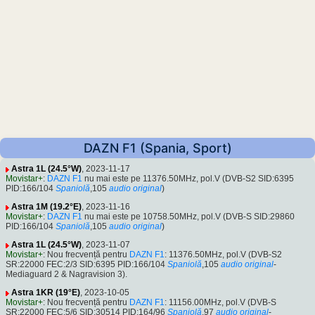
DAZN F1 (Spania, Sport)
Astra 1L (24.5°W)
, 2023-11-17
Movistar+
:
DAZN F1
nu mai este pe 11376.50MHz, pol.V (DVB-S2 SID:6395
PID:166/104
Spaniolă
,105
audio original
)
Astra 1M (19.2°E)
, 2023-11-16
Movistar+
:
DAZN F1
nu mai este pe 10758.50MHz, pol.V (DVB-S SID:29860
PID:166/104
Spaniolă
,105
audio original
)
Astra 1L (24.5°W)
, 2023-11-07
Movistar+
: Nou frecvență pentru
DAZN F1
: 11376.50MHz, pol.V (DVB-S2
SR:22000 FEC:2/3 SID:6395 PID:166/104
Spaniolă
,105
audio original
-
Mediaguard 2 & Nagravision 3).
Astra 1KR (19°E)
, 2023-10-05
Movistar+
: Nou frecvență pentru
DAZN F1
: 11156.00MHz, pol.V (DVB-S
SR:22000 FEC:5/6 SID:30514 PID:164/96
Spaniolă
,97
audio original
-