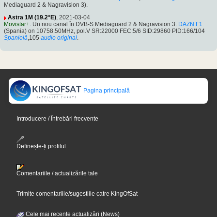
Mediaguard 2 & Nagravision 3).
Astra 1M (19.2°E)
, 2021-03-04
Movistar+
: Un nou canal în DVB-S Mediaguard 2 & Nagravision 3:
DAZN F1
(Spania) on 10758.50MHz, pol.V SR:22000 FEC:5/6 SID:29860 PID:166/104
Spaniolă
,105
audio original
.
Pagina principală
Introducere / Întrebări frecvente
Definește-ți profilul
Comentariile / actualizările tale
Trimite comentariile/sugestiile catre KingOfSat
Cele mai recente actualizări (News)