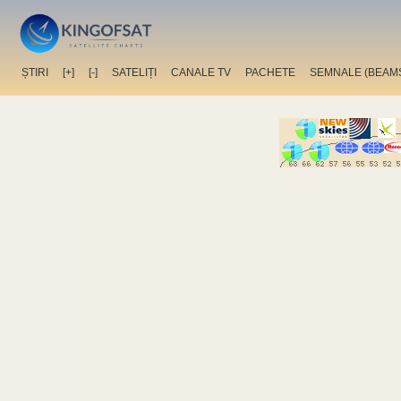
ȘTIRI
[+]
[-]
SATELIȚI
CANALE TV
PACHETE
SEMNALE (BEAM