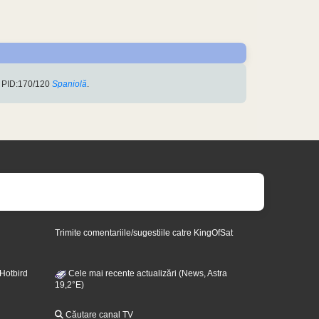
 PID:170/120
Spaniolă
.
Trimite comentariile/sugestiile catre KingOfSat
 Hotbird
Cele mai recente actualizări (News, Astra
19,2°E)
Căutare canal TV