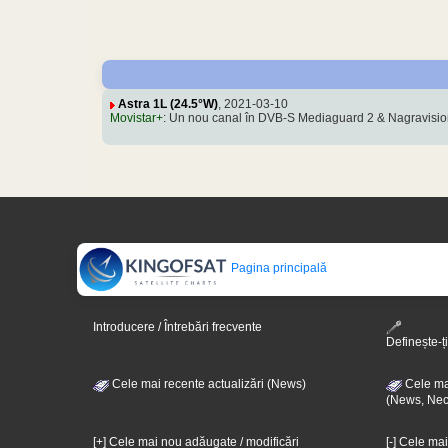
Astra 1L (24.5°W)
, 2021-03-10
Movistar+
: Un nou canal în DVB-S Mediaguard 2 & Nagravisio
Pagina principală
Introducere / Întrebări frecvente
Definește-ți
Cele mai recente actualizări (News)
Cele mai
(News, Nec
[+] Cele mai nou adăugate / modificări
[-] Cele ma