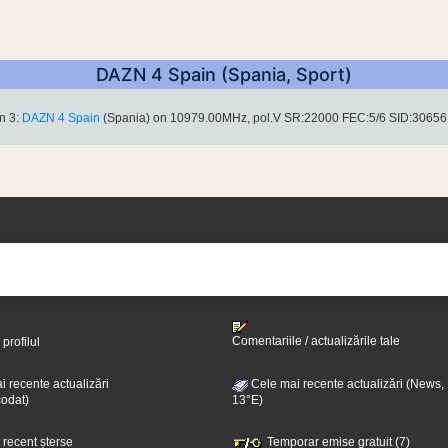
DAZN 4 Spain (Spania, Sport)
n 3:
DAZN 4 Spain
(Spania) on 10979.00MHz, pol.V SR:22000 FEC:5/6 SID:30656
Comentariile / actualizările tale
 profilul
 recente actualizări
Cele mai recente actualizări (News,
odat)
13°E)
i recent șterse
Temporar emise gratuit (7)