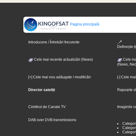
Pagina principală
Introducere / Întrebări frecvente
Definește-ți
Cele mai recente actualizări (News)
Cele mai
(News, Nec
[+] Cele mai nou adăugate / modificări
[-] Cele ma
Director sateliți
Rapoarte d
Cimitirul de Canale TV
Imaginile c
DAB over DVB transmissions
Categor
Categori
Categor