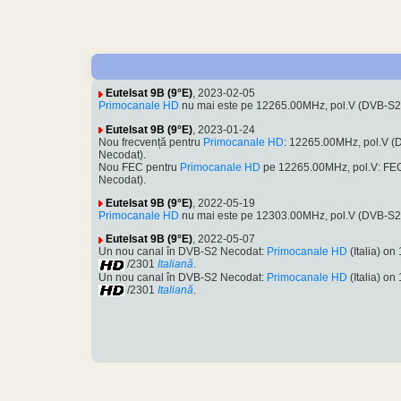
Eutelsat 9B (9°E)
, 2023-02-05
Primocanale HD
nu mai este pe 12265.00MHz, pol.V (DVB-S
Eutelsat 9B (9°E)
, 2023-01-24
Nou frecvență pentru
Primocanale HD
: 12265.00MHz, pol.V 
Necodat).
Nou FEC pentru
Primocanale HD
pe 12265.00MHz, pol.V: FE
Necodat).
Eutelsat 9B (9°E)
, 2022-05-19
Primocanale HD
nu mai este pe 12303.00MHz, pol.V (DVB-S
Eutelsat 9B (9°E)
, 2022-05-07
Un nou canal în DVB-S2 Necodat:
Primocanale HD
(Italia) o
/2301
Italiană
.
Un nou canal în DVB-S2 Necodat:
Primocanale HD
(Italia) o
/2301
Italiană
.