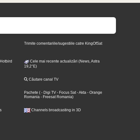
Trimite comentariile/sugestiile catre KingOfSat
 Hotbird
Cele mai recente actualizări (News, Astra
19,2°E)
Căutare canal TV
Pachete
(
- Digi TV
- Focus Sat
- Akta
- Orange
Romania
- Freesat Romania
)
s
Channels broadcasting in 3D