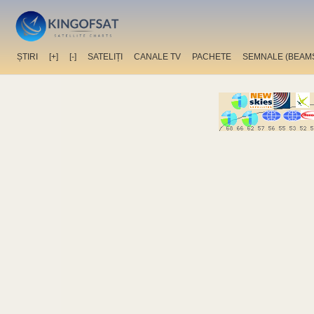
ȘTIRI
[+]
[-]
SATELIȚI
CANALE TV
PACHETE
SEMNALE (BEAM