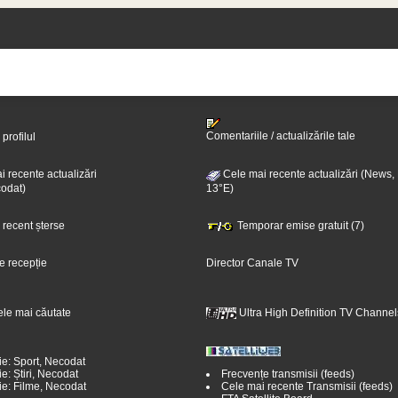
Comentariile / actualizările tale
 profilul
 recente actualizări
Cele mai recente actualizări (News,
odat)
13°E)
i recent șterse
Temporar emise gratuit (7)
e recepție
Director Canale TV
ele mai căutate
Ultra High Definition TV Channel
ie: Sport, Necodat
e: Știri, Necodat
Frecvențe transmisii (feeds)
ie: Filme, Necodat
Cele mai recente Transmisii (feeds)