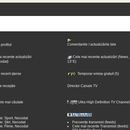
Comentariile / actualizările tale
 profilul
 recente actualizări
Cele mai recente actualizări (News,
odat)
13°E)
i recent șterse
Temporar emise gratuit (5)
e recepție
Director Canale TV
ele mai căutate
Ultra High Definition TV Channel
ie: Sport, Necodat
e: Știri, Necodat
Frecvențe transmisii (feeds)
ie: Filme, Necodat
Cele mai recente Transmisii (feeds)