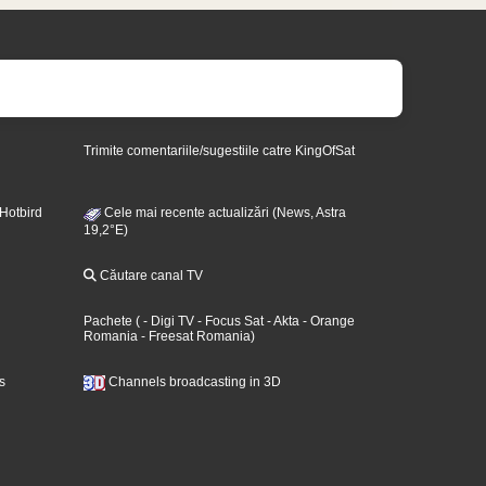
Trimite comentariile/sugestiile catre KingOfSat
 Hotbird
Cele mai recente actualizări (News, Astra
19,2°E)
Căutare canal TV
Pachete
(
- Digi TV
- Focus Sat
- Akta
- Orange
Romania
- Freesat Romania
)
s
Channels broadcasting in 3D