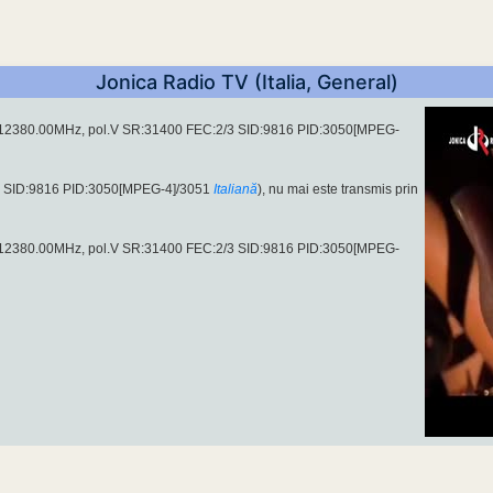
Jonica Radio TV (Italia, General)
on 12380.00MHz, pol.V SR:31400 FEC:2/3 SID:9816 PID:3050[MPEG-
2 SID:9816 PID:3050[MPEG-4]/3051
Italiană
), nu mai este transmis prin
on 12380.00MHz, pol.V SR:31400 FEC:2/3 SID:9816 PID:3050[MPEG-