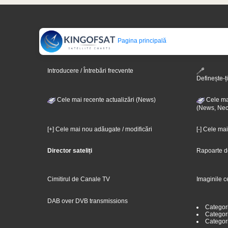
Pagina principală
Introducere / Întrebări frecvente
Definește-ți
Cele mai recente actualizări (News)
Cele mai
(News, Nec
[+] Cele mai nou adăugate / modificări
[-] Cele ma
Director sateliți
Rapoarte d
Cimitirul de Canale TV
Imaginile c
DAB over DVB transmissions
Categor
Categori
Categor