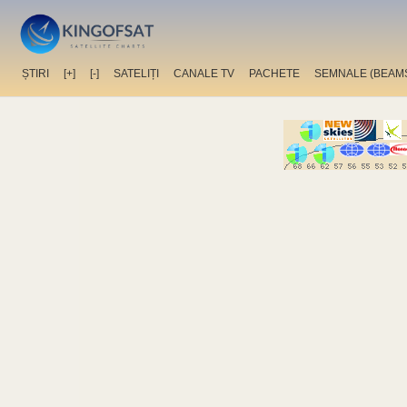
ȘTIRI
[+]
[-]
SATELIȚI
CANALE TV
PACHETE
SEMNALE (BEAM