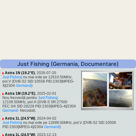
Just Fishing (Germania, Documentare)
Astra 1N (19.2°E)
, 2026-07-20
Just Fishing
nu mai este pe 12610.50MHz,
pol.V (DVB-S2 SID:10558 PID:2303[MPEG-
4]/2304
Germană
)
Astra 1M (19.2°E)
, 2025-02-01
Nou frecvență pentru
Just Fishing
:
12109.50MHz, pol.H (DVB-S SR:27500
FEC:3/4 SID:28228 PID:2303[MPEG-4]/2304
Germană
- Necodat).
Astra 1L (24.5°W)
, 2024-04-02
Just Fishing
nu mai este pe 12699.00MHz, pol.V (DVB-S2 SID:10508
PID:2303[MPEG-4]/2304
Germană
)
Astra 1L (24.5°W)
, 2023-12-13