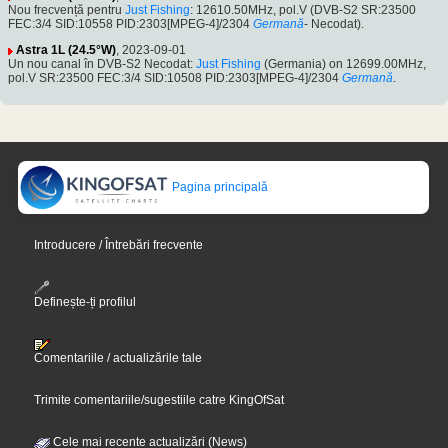
Nou frecvență pentru
Just Fishing
: 12610.50MHz, pol.V (DVB-S2 SR:23500
FEC:3/4 SID:10558 PID:2303[MPEG-4]/2304
Germană
- Necodat).
Astra 1L (24.5°W)
, 2023-09-01
Un nou canal în DVB-S2 Necodat:
Just Fishing
(Germania) on 12699.00MHz,
pol.V SR:23500 FEC:3/4 SID:10508 PID:2303[MPEG-4]/2304
Germană
.
Pagina principală
Introducere / Întrebări frecvente
Definește-ți profilul
Comentariile / actualizările tale
Trimite comentariile/sugestiile catre KingOfSat
Cele mai recente actualizări (News)