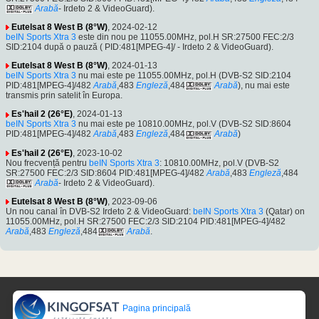
Arabă
- Irdeto 2 & VideoGuard).
Eutelsat 8 West B (8°W)
, 2024-02-12
beIN Sports Xtra 3
este din nou pe 11055.00MHz, pol.H SR:27500 FEC:2/3
SID:2104 după o pauză ( PID:481[MPEG-4]/ - Irdeto 2 & VideoGuard).
Eutelsat 8 West B (8°W)
, 2024-01-13
beIN Sports Xtra 3
nu mai este pe 11055.00MHz, pol.H (DVB-S2 SID:2104
PID:481[MPEG-4]/482
Arabă
,483
Engleză
,484
Arabă
), nu mai este
transmis prin satelit în Europa.
Es'hail 2 (26°E)
, 2024-01-13
beIN Sports Xtra 3
nu mai este pe 10810.00MHz, pol.V (DVB-S2 SID:8604
PID:481[MPEG-4]/482
Arabă
,483
Engleză
,484
Arabă
)
Es'hail 2 (26°E)
, 2023-10-02
Nou frecvență pentru
beIN Sports Xtra 3
: 10810.00MHz, pol.V (DVB-S2
SR:27500 FEC:2/3 SID:8604 PID:481[MPEG-4]/482
Arabă
,483
Engleză
,484
Arabă
- Irdeto 2 & VideoGuard).
Eutelsat 8 West B (8°W)
, 2023-09-06
Un nou canal în DVB-S2 Irdeto 2 & VideoGuard:
beIN Sports Xtra 3
(Qatar) on
11055.00MHz, pol.H SR:27500 FEC:2/3 SID:2104 PID:481[MPEG-4]/482
Arabă
,483
Engleză
,484
Arabă
.
Pagina principală