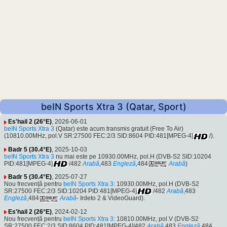
beIN Sports Xtra 3 (Qatar, Sport)
Es'hail 2 (26°E)
, 2026-06-01
beIN Sports Xtra 3
(Qatar) este acum transmis gratuit (Free To Air)
(10810.00MHz, pol.V SR:27500 FEC:2/3 SID:8604 PID:481[MPEG-4]
/).
Badr 5 (30.4°E)
, 2025-10-03
beIN Sports Xtra 3
nu mai este pe 10930.00MHz, pol.H (DVB-S2 SID:10204
PID:481[MPEG-4]
/482
Arabă
,483
Engleză
,484
Arabă
)
Badr 5 (30.4°E)
, 2025-07-27
Nou frecvență pentru
beIN Sports Xtra 3
: 10930.00MHz, pol.H (DVB-S2
SR:27500 FEC:2/3 SID:10204 PID:481[MPEG-4]
/482
Arabă
,483
Engleză
,484
Arabă
- Irdeto 2 & VideoGuard).
Es'hail 2 (26°E)
, 2024-02-12
Nou frecvență pentru
beIN Sports Xtra 3
: 10810.00MHz, pol.V (DVB-S2
SR:27500 FEC:2/3 SID:8604 PID:481[MPEG-4]/482
Arabă
,483
Engleză
,484