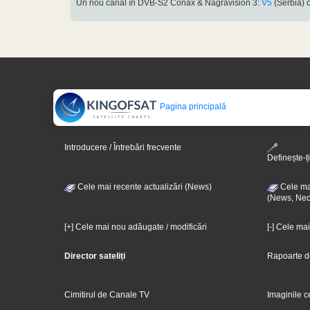
Un nou canal în DVB-S2 Conax & Nagravision 3:
V5
(Serbia) 
Pagina principală
Introducere / Întrebări frecvente
Definește-ți
Cele mai recente actualizări (News)
Cele mai
(News, Nec
[+] Cele mai nou adăugate / modificări
[-] Cele ma
Director sateliți
Rapoarte d
Cimitirul de Canale TV
Imaginile c