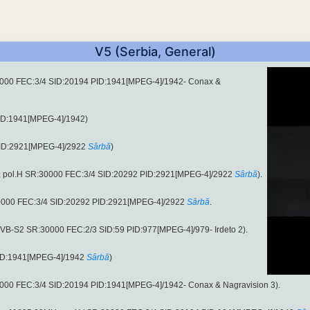
V5 (Serbia, General)
0000 FEC:3/4 SID:20194 PID:1941[MPEG-4]/1942- Conax &
ID:1941[MPEG-4]/1942)
PID:2921[MPEG-4]/2922
Sârbă
)
z, pol.H SR:30000 FEC:3/4 SID:20292 PID:2921[MPEG-4]/2922
Sârbă
).
0000 FEC:3/4 SID:20292 PID:2921[MPEG-4]/2922
Sârbă
.
DVB-S2 SR:30000 FEC:2/3 SID:59 PID:977[MPEG-4]/979- Irdeto 2).
PID:1941[MPEG-4]/1942
Sârbă
)
000 FEC:3/4 SID:20194 PID:1941[MPEG-4]/1942- Conax & Nagravision 3).