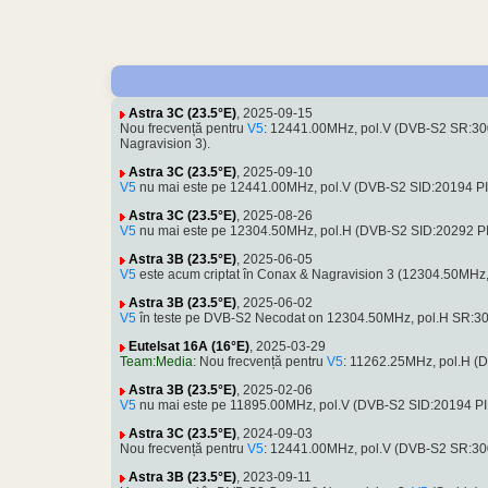
Astra 3C (23.5°E)
, 2025-09-15
Nou frecvență pentru
V5
: 12441.00MHz, pol.V (DVB-S2 SR:3
Nagravision 3).
Astra 3C (23.5°E)
, 2025-09-10
V5
nu mai este pe 12441.00MHz, pol.V (DVB-S2 SID:20194 P
Astra 3C (23.5°E)
, 2025-08-26
V5
nu mai este pe 12304.50MHz, pol.H (DVB-S2 SID:20292 
Astra 3B (23.5°E)
, 2025-06-05
V5
este acum criptat în Conax & Nagravision 3 (12304.50MH
Astra 3B (23.5°E)
, 2025-06-02
V5
în teste pe DVB-S2 Necodat on 12304.50MHz, pol.H SR:3
Eutelsat 16A (16°E)
, 2025-03-29
Team:Media
: Nou frecvență pentru
V5
: 11262.25MHz, pol.H (
Astra 3B (23.5°E)
, 2025-02-06
V5
nu mai este pe 11895.00MHz, pol.V (DVB-S2 SID:20194 
Astra 3C (23.5°E)
, 2024-09-03
Nou frecvență pentru
V5
: 12441.00MHz, pol.V (DVB-S2 SR:30
Astra 3B (23.5°E)
, 2023-09-11