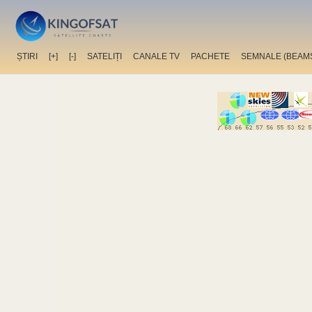
ȘTIRI
[+]
[-]
SATELIȚI
CANALE TV
PACHETE
SEMNALE (BEAM