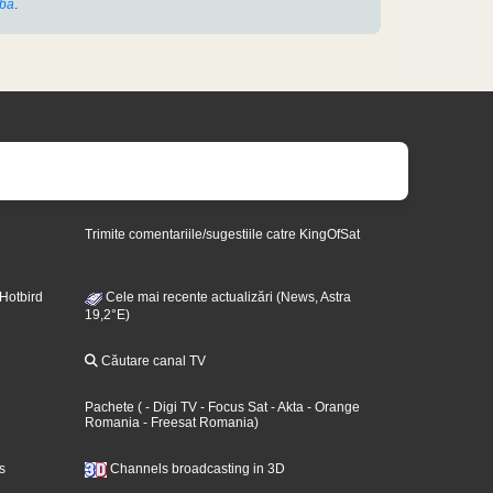
bă
.
Trimite comentariile/sugestiile catre KingOfSat
 Hotbird
Cele mai recente actualizări (News, Astra
19,2°E)
Căutare canal TV
Pachete
(
- Digi TV
- Focus Sat
- Akta
- Orange
Romania
- Freesat Romania
)
s
Channels broadcasting in 3D