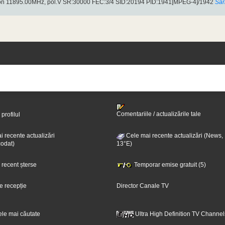
on 11895.00MHz, pol.V SR:30000 FEC:3/4 SID:20194 PID:1941[MPEG-4]/1942
Sâr
Comentariile / actualizările tale
 profilul
 recente actualizări
Cele mai recente actualizări (News,
odat)
13°E)
i recent șterse
Temporar emise gratuit (5)
e recepție
Director Canale TV
ele mai căutate
Ultra High Definition TV Channel