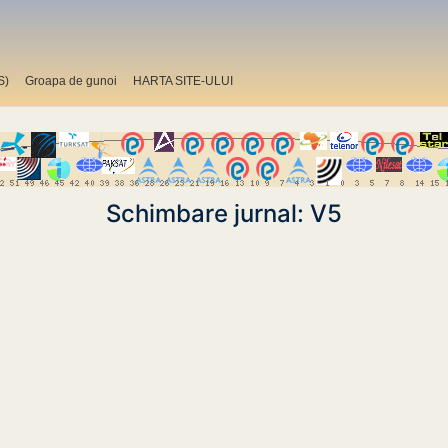
S)
Groapa de gunoi
HARTA SITE-ULUI
Schimbare jurnal: V5