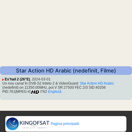
Star Action HD Arabic (nedefinit, Filme)
Es'hail 2 (26°E)
, 2024-03-01
Un nou canal în DVB-S2 Irdeto 2 & VideoGuard:
Star Action HD Arabic
(nedefinit) on 11350.00MHz, pol.V SR:27500 FEC:2/3 SID:40206
PID:761[MPEG-4]
/762
Engleză
.
Pagina principală