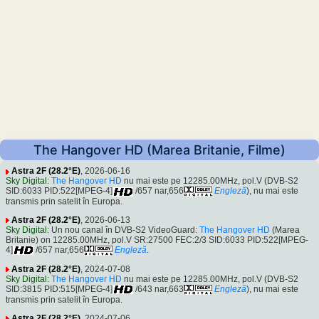
The Hangover HD (Marea Britanie, Filme)
Astra 2F (28.2°E)
, 2026-06-16
Sky Digital
:
The Hangover HD
nu mai este pe 12285.00MHz, pol.V (DVB-S2
SID:6033 PID:522[MPEG-4]
/657 nar,656
Engleză
), nu mai este
transmis prin satelit în Europa.
Astra 2F (28.2°E)
, 2026-06-13
Sky Digital
: Un nou canal în DVB-S2 VideoGuard:
The Hangover HD
(Marea
Britanie) on 12285.00MHz, pol.V SR:27500 FEC:2/3 SID:6033 PID:522[MPEG-
4]
/657 nar,656
Engleză
.
Astra 2F (28.2°E)
, 2024-07-08
Sky Digital
:
The Hangover HD
nu mai este pe 12285.00MHz, pol.V (DVB-S2
SID:3815 PID:515[MPEG-4]
/643 nar,663
Engleză
), nu mai este
transmis prin satelit în Europa.
Astra 2F (28.2°E)
, 2024-07-06