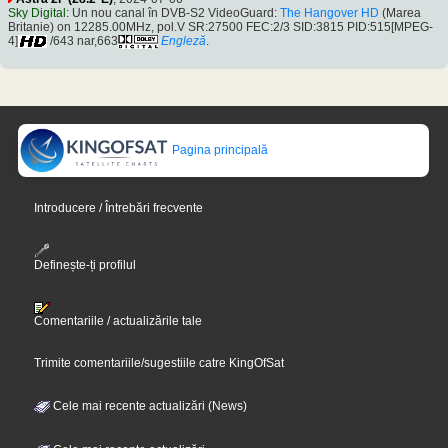
Sky Digital
: Un nou canal în DVB-S2 VideoGuard:
The Hangover HD
(Marea
Britanie) on 12285.00MHz, pol.V SR:27500 FEC:2/3 SID:3815 PID:515[MPEG-
4]
/643 nar,663
Engleză
.
Pagina principală
Introducere / Întrebări frecvente
Definește-ți profilul
Comentariile / actualizările tale
Trimite comentariile/sugestiile catre KingOfSat
Cele mai recente actualizări (News)