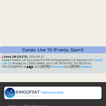
Canal+ Live 10 (Franța, Sport)
Astra 1M (19.2°E)
, 2024-09-12
Canal+ France
: Un nou canal în DVB-S2 Nagravision 3 & Viaccess 4.0:
Canal+
Live 10
(Franța) on 11895.00MHz, pol.V SR:29700 FEC:2/3 SID:8316
PID:1610[MPEG-4]
/1621
Frenceză
,1622
Engleză
.
Pagina principală