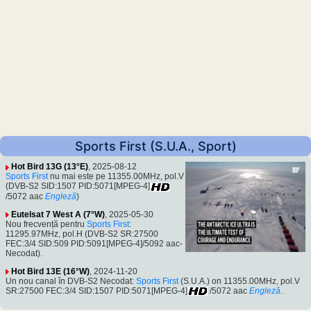
Sports First (S.U.A., Sport)
Hot Bird 13G (13°E)
, 2025-08-12
Sports First
nu mai este pe 11355.00MHz, pol.V
(DVB-S2 SID:1507 PID:5071[MPEG-4]
/5072 aac
Engleză
)
Eutelsat 7 West A (7°W)
, 2025-05-30
Nou frecvență pentru
Sports First
:
11295.97MHz, pol.H (DVB-S2 SR:27500
FEC:3/4 SID:509 PID:5091[MPEG-4]/5092 aac-
Necodat).
Hot Bird 13E (16°W)
, 2024-11-20
Un nou canal în DVB-S2 Necodat:
Sports First
(S.U.A.) on 11355.00MHz, pol.V
SR:27500 FEC:3/4 SID:1507 PID:5071[MPEG-4]
/5072 aac
Engleză
.