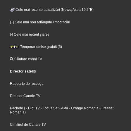
Cele mai recente actualizări (News, Astra 19,2°E)
[+] Cele mai nou adăugate / modificări
[-] Cele mai recent șterse
Temporar emise gratuit (5)
Căutare canal TV
Director sateliți
Rapoarte de recepție
Director Canale TV
Pachete
(
- Digi TV
- Focus Sat
- Akta
- Orange Romania
- Freesat
Romania
)
Cimitirul de Canale TV