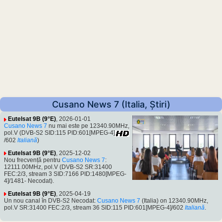
Cusano News 7 (Italia, Știri)
Eutelsat 9B (9°E)
, 2026-01-01
Cusano News 7
nu mai este pe 12340.90MHz,
pol.V (DVB-S2 SID:115 PID:601[MPEG-4]
/602
Italiană
)
Eutelsat 9B (9°E)
, 2025-12-02
Nou frecvență pentru
Cusano News 7
:
12111.00MHz, pol.V (DVB-S2 SR:31400
FEC:2/3, stream 3 SID:7166 PID:1480[MPEG-
4]/1481- Necodat).
Eutelsat 9B (9°E)
, 2025-04-19
Un nou canal în DVB-S2 Necodat:
Cusano News 7
(Italia) on 12340.90MHz,
pol.V SR:31400 FEC:2/3, stream 36 SID:115 PID:601[MPEG-4]/602
Italiană
.