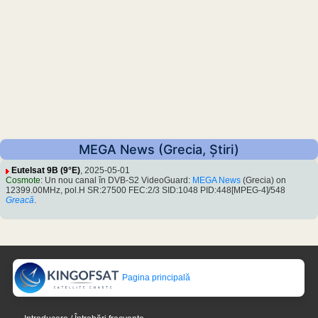
MEGA News (Grecia, Știri)
Eutelsat 9B (9°E)
, 2025-05-01
Cosmote
: Un nou canal în DVB-S2 VideoGuard:
MEGA News
(Grecia) on
12399.00MHz, pol.H SR:27500 FEC:2/3 SID:1048 PID:448[MPEG-4]/548
Greacă
.
Pagina principală