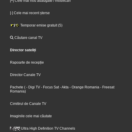
[+] Cele mai nou adăugate / modificări
[-] Cele mai recent șterse
Temporar emise gratuit (5)
Căutare canal TV
Director sateliți
Rapoarte de recepție
Director Canale TV
Pachete
(
- Digi TV
- Focus Sat
- Akta
- Orange Romania
- Freesat
Romania
)
Cimitirul de Canale TV
Imaginile cele mai căutate
Ultra High Definition TV Channels