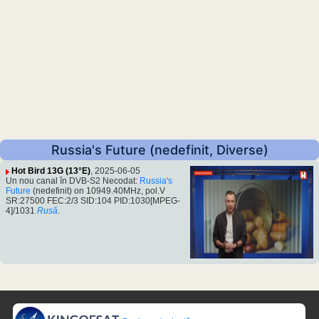
Russia's Future (nedefinit, Diverse)
Hot Bird 13G (13°E)
, 2025-06-05
Un nou canal în DVB-S2 Necodat:
Russia's
Future
(nedefinit) on 10949.40MHz, pol.V
SR:27500 FEC:2/3 SID:104 PID:1030[MPEG-
4]/1031
Rusă
.