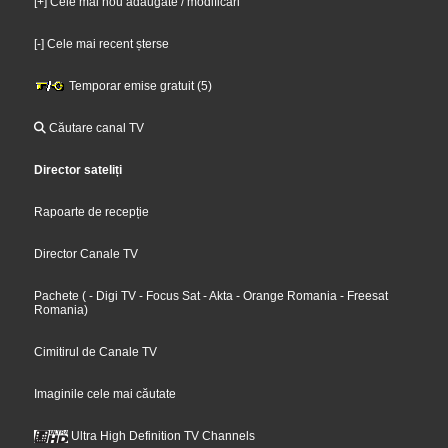
[+] Cele mai nou adăugate / modificări
[-] Cele mai recent șterse
Temporar emise gratuit (5)
Căutare canal TV
Director sateliți
Rapoarte de recepție
Director Canale TV
Pachete
(
- Digi TV
- Focus Sat
- Akta
- Orange Romania
- Freesat
Romania
)
Cimitirul de Canale TV
Imaginile cele mai căutate
Ultra High Definition TV Channels