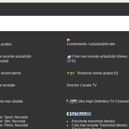
Comentariile / actualizările tale
 profilul
 recente actualizări
Cele mai recente actualizări (News,
odat)
13°E)
i recent șterse
Temporar emise gratuit (5)
e recepție
Director Canale TV
ele mai căutate
Ultra High Definition TV Channel
ie: Sport, Necodat
e: Știri, Necodat
Frecvențe transmisii (feeds)
ie: Filme, Necodat
Cele mai recente Transmisii (feeds)