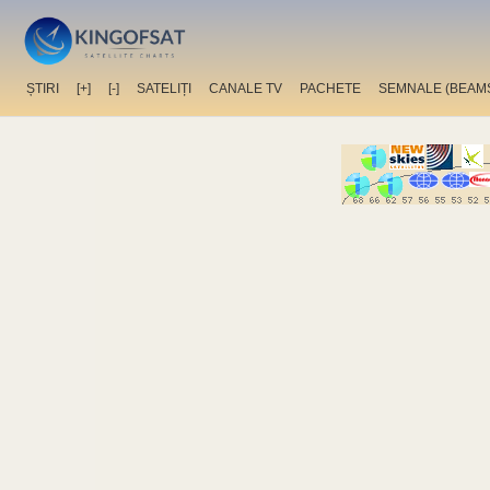
ȘTIRI
[+]
[-]
SATELIȚI
CANALE TV
PACHETE
SEMNALE (BEAM