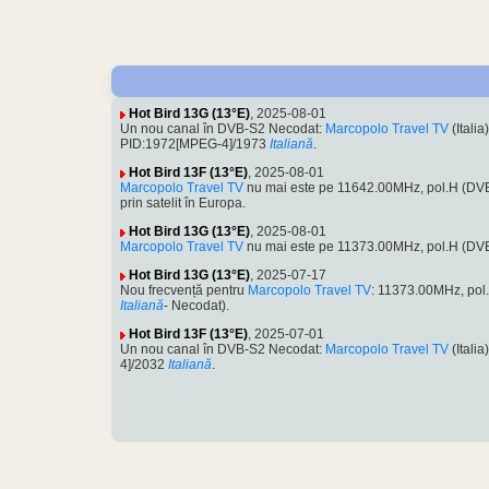
Hot Bird 13G (13°E)
, 2025-08-01
Un nou canal în DVB-S2 Necodat:
Marcopolo Travel TV
(Itali
PID:1972[MPEG-4]/1973
Italiană
.
Hot Bird 13F (13°E)
, 2025-08-01
Marcopolo Travel TV
nu mai este pe 11642.00MHz, pol.H (D
prin satelit în Europa.
Hot Bird 13G (13°E)
, 2025-08-01
Marcopolo Travel TV
nu mai este pe 11373.00MHz, pol.H (D
Hot Bird 13G (13°E)
, 2025-07-17
Nou frecvență pentru
Marcopolo Travel TV
: 11373.00MHz, po
Italiană
- Necodat).
Hot Bird 13F (13°E)
, 2025-07-01
Un nou canal în DVB-S2 Necodat:
Marcopolo Travel TV
(Itali
4]/2032
Italiană
.