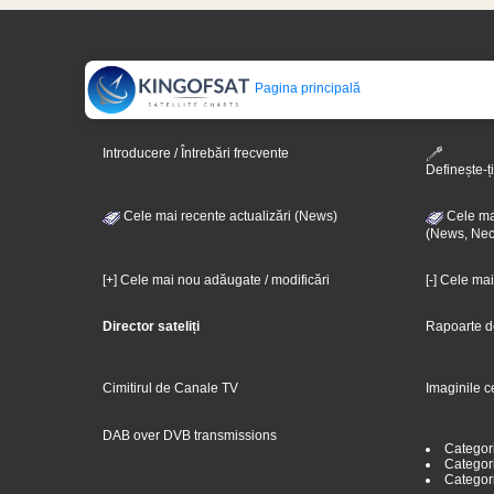
Pagina principală
Introducere / Întrebări frecvente
Definește-ți
Cele mai recente actualizări (News)
Cele mai
(News, Nec
[+] Cele mai nou adăugate / modificări
[-] Cele ma
Director sateliți
Rapoarte d
Cimitirul de Canale TV
Imaginile c
DAB over DVB transmissions
Categor
Categori
Categor