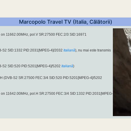
Marcopolo Travel TV (Italia, Călătorii)
a) on 11662.00MHz, pol.V SR:27500 FEC:2/3 SID:16971
VB-S2 SID:1332 PID:2031[MPEG-4]/2032
Italiană
), nu mai este transmis
VB-S2 SID:520 PID:5201[MPEG-4]/5202
Italiană
)
l.H (DVB-S2 SR:27500 FEC:3/4 SID:520 PID:5201[MPEG-4]/5202
a) on 11642.00MHz, pol.H SR:27500 FEC:3/4 SID:1332 PID:2031[MPEG-