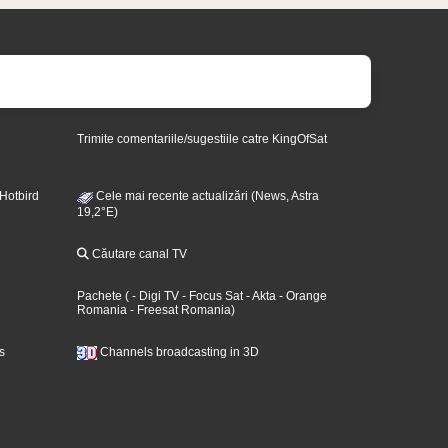
Trimite comentariile/sugestiile catre KingOfSat
 Hotbird
Cele mai recente actualizări (News, Astra
19,2°E)
Căutare canal TV
Pachete
(
- Digi TV
- Focus Sat
- Akta
- Orange
Romania
- Freesat Romania
)
s
Channels broadcasting in 3D