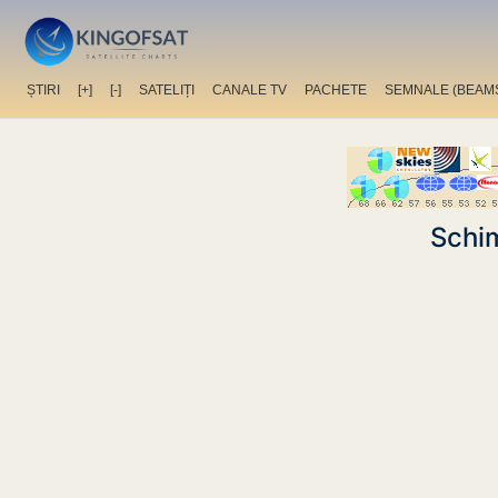
ȘTIRI
[+]
[-]
SATELIȚI
CANALE TV
PACHETE
SEMNALE (BEAM
Schim