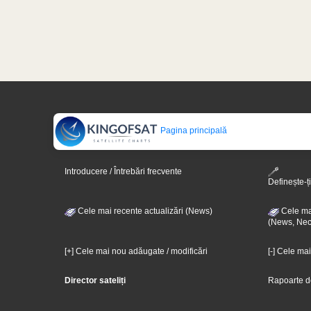
Pagina principală
Introducere / Întrebări frecvente
Definește-ți
Cele mai recente actualizări (News)
Cele mai
(News, Nec
[+] Cele mai nou adăugate / modificări
[-] Cele ma
Director sateliți
Rapoarte d