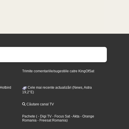
Trimite comentariile/sugestiile catre KingOfSat
 Hotbird
Cele mai recente actualizări (News, Astra
19,2°E)
Căutare canal TV
Pachete
(
- Digi TV
- Focus Sat
- Akta
- Orange
Romania
- Freesat Romania
)