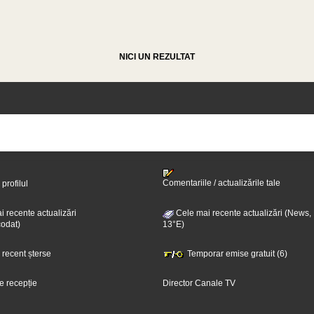
NICI UN REZULTAT
Comentariile / actualizările tale
 profilul
 recente actualizări
Cele mai recente actualizări (News,
odat)
13°E)
i recent șterse
Temporar emise gratuit (6)
e recepție
Director Canale TV