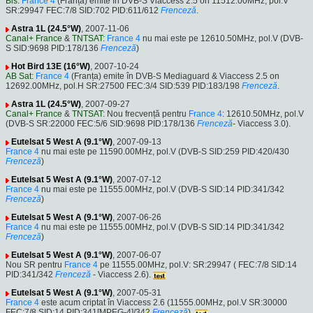
Bis
:
France 4
(Franța) emite în DVB-S Viaccess 2.5 on 11512.00MHz, pol.V
SR:29947 FEC:7/8 SID:702 PID:611/612
Frenceză
.
Astra 1L (24.5°W)
, 2007-11-06
Canal+ France
&
TNTSAT
:
France 4
nu mai este pe 12610.50MHz, pol.V (DVB-
S SID:9698 PID:178/136
Frenceză
)
Hot Bird 13E (16°W)
, 2007-10-24
AB Sat
:
France 4
(Franța) emite în DVB-S Mediaguard & Viaccess 2.5 on
12692.00MHz, pol.H SR:27500 FEC:3/4 SID:539 PID:183/198
Frenceză
.
Astra 1L (24.5°W)
, 2007-09-27
Canal+ France
&
TNTSAT
: Nou frecvență pentru
France 4
: 12610.50MHz, pol.V
(DVB-S SR:22000 FEC:5/6 SID:9698 PID:178/136
Frenceză
- Viaccess 3.0).
Eutelsat 5 West A (9.1°W)
, 2007-09-13
France 4
nu mai este pe 11590.00MHz, pol.V (DVB-S SID:259 PID:420/430
Frenceză
)
Eutelsat 5 West A (9.1°W)
, 2007-07-12
France 4
nu mai este pe 11555.00MHz, pol.V (DVB-S SID:14 PID:341/342
Frenceză
)
Eutelsat 5 West A (9.1°W)
, 2007-06-26
France 4
nu mai este pe 11555.00MHz, pol.V (DVB-S SID:14 PID:341/342
Frenceză
)
Eutelsat 5 West A (9.1°W)
, 2007-06-07
Nou SR pentru
France 4
pe 11555.00MHz, pol.V: SR:29947 ( FEC:7/8 SID:14
PID:341/342
Frenceză
- Viaccess 2.6).
Eutelsat 5 West A (9.1°W)
, 2007-05-31
France 4
este acum criptat în Viaccess 2.6 (11555.00MHz, pol.V SR:30000
FEC:7/8 SID:14 PID:341[MPEG-4]/342
Frenceză
).