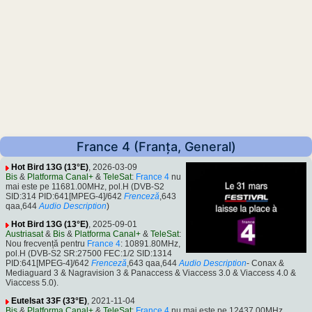
France 4 (Franța, General)
Hot Bird 13G (13°E)
, 2026-03-09
Bis
&
Platforma Canal+
&
TeleSat
:
France 4
nu
mai este pe 11681.00MHz, pol.H (DVB-S2
SID:314 PID:641[MPEG-4]/642
Frenceză
,643
qaa,644
Audio Description
)
Hot Bird 13G (13°E)
, 2025-09-01
Austriasat
&
Bis
&
Platforma Canal+
&
TeleSat
:
Nou frecvență pentru
France 4
: 10891.80MHz,
pol.H (DVB-S2 SR:27500 FEC:1/2 SID:1314
PID:641[MPEG-4]/642
Frenceză
,643 qaa,644
Audio Description
- Conax &
Mediaguard 3 & Nagravision 3 & Panaccess & Viaccess 3.0 & Viaccess 4.0 &
Viaccess 5.0).
Eutelsat 33F (33°E)
, 2021-11-04
Bis
&
Platforma Canal+
&
TeleSat
:
France 4
nu mai este pe 12437.00MHz,