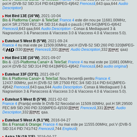
pol.H (DVB-S2 SID:314 PID:641[MPEG-4]/642
Frenceză
,643 qaa,644
Audio
Description
)
Hot Bird 13E (16°W)
, 2021-10-04
Bis
&
Platforma Canal+
&
TeleSat
:
France 4
este din nou pe 11681.00MHz,
pol.H SR:27500 FEC:3/4 SID:314 după o pauză ( PID:641[MPEG-4]/642
Frenceză
,643 qaa,644
Audio Description
- Conax & Mediaguard 3 &
Nagravision 3 & Panaccess & Viaccess 3.0 & Viaccess 4.0 & Viaccess 5.0).
Eutelsat 5 West B (5°W)
, 2021-09-24
France 4
nu mai este pe 11509.00MHz, pol.H (DVB-S2 SID:260 PID:320[MPEG-
4]
/330
Frenceză
,331
Audio Description
,332
qaa)
Hot Bird 13E (16°W)
, 2021-09-07
Bis
& -115-
Platforma Canal+
&
TeleSat
:
France 4
nu mai este pe 11681.00MHz,
pol.H (DVB-S2 SID:314 PID:641[MPEG-4]/642
Frenceză
,643
audio original
)
Eutelsat 33F (33°E)
, 2021-09-07
Bis
&
Platforma Canal+
&
TeleSat
: Nou frecvență pentru
France 4
:
12437.00MHz, pol.H (DVB-S2 SR:27500 FEC:3/4 SID:314 PID:641[MPEG-
4]/642
Frenceză
,643 qaa,644
Audio Description
- Conax & Mediaguard 3 &
Nagravision 3 & Panaccess & Viaccess 3.0 & Viaccess 4.0 & Viaccess 5.0).
Eutelsat 5 West B (5°W)
, 2021-02-02
France 4
(Franța) emite în DVB-S2 Necodat on 11509.00MHz, pol.H SR:29500
FEC:8/9 SID:260 PID:320[MPEG-4]/330
Frenceză
,331
Audio
Description
,332
qaa.
Eutelsat 5 West A (9.1°W)
, 2016-04-27
Bis
&
Fransat
&
Orange
:
France 4
nu mai este pe 11555.00MHz, pol.V (DVB-S
SID:314 PID:741/742
Frenceză
,744
Engleză
)
Astra 1N (19.2°E)
, 2016-04-27