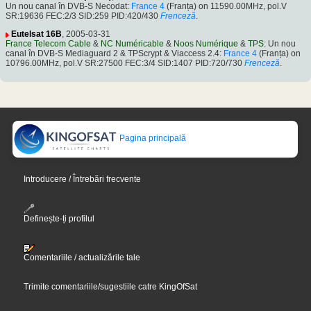
Un nou canal în DVB-S Necodat:
France 4
(Franța) on 11590.00MHz, pol.V
SR:19636 FEC:2/3 SID:259 PID:420/430
Frenceză
.
Eutelsat 16B
, 2005-03-31
France Telecom Cable
&
NC Numéricable
&
Noos Numérique
&
TPS
: Un nou
canal în DVB-S Mediaguard 2 & TPScrypt & Viaccess 2.4:
France 4
(Franța) on
10796.00MHz, pol.V SR:27500 FEC:3/4 SID:1407 PID:720/730
Frenceză
.
Pagina principală
Introducere / Întrebări frecvente
Definește-ți profilul
Comentariile / actualizările tale
Trimite comentariile/sugestiile catre KingOfSat