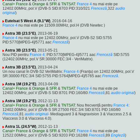
Canal+ France
&
Orange
&
SFR
&
TNTSAT
:
France 4
nu mai este pe
12402.00MHz, pol.V (DVB-S SID:8703 PID:310/321
Frenceză
,322
audio
original
)
Eutelsat 5 West A (9.1°W)
, 2016-04-16
France 4
nu mai este pe 11509.00MHz, pol.H (DVB Newtec )
Astra 3B (23.5°E)
, 2013-06-19
France 4
nu mai este pe 12402.00MHz, pol.V (DVB-S2 SID:5755
PID:5770[MPEG-4]/5771 aac
Frenceză
)
Astra 3B (23.5°E)
, 2013-05-21
Nou PID pentru
France 4
: PID:5770[MPEG-4]/5771 aac
Frenceză
SID:5755
(12402.00MHz, pol.V SR:30000 FEC:3/4 - VeriMatrix).
Astra 3B (23.5°E)
, 2013-04-24
Un nou canal în DVB-S2 VeriMatrix:
France 4
(Franța) on 12402.00MHz, pol.V
SR:30000 FEC:3/4 SID:5755 PID:5764[MPEG-4]/5765 aac
Frenceză
.
Astra 1M (19.2°E)
, 2013-04-09
Canal+ France
&
Orange
&
SFR
&
TNTSAT
:
France 4
nu mai este pe
12402.00MHz, pol.V (DVB-S SID:8701 PID:160/80
Frenceză
,81
audio original
)
Astra 1M (19.2°E)
, 2012-11-13
Canal+ France
&
Orange
&
SFR
&
TNTSAT
: Nou frecvență pentru
France 4
:
12402.00MHz, pol.V (DVB-S SR:27500 FEC:3/4 SID:8701 PID:160/80
Frenceză
,81
audio original
- Mediaguard 3 & Nagravision 3 & Viaccess 2.5 &
Viaccess 3.0 & Viaccess 4.0).
Astra 1L (24.5°W)
, 2012-11-13
Canal+ France
&
Orange
&
SFR
&
TNTSAT
:
France 4
nu mai este pe
12522.00MHz, pol.V (DVB-S SID:9203 PID:162/88
Frenceză
,89
Engleză
)