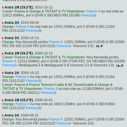
Astra 1M (19.2°E)
, 2010-10-12
Canal+ France
&
Orange
&
TNTSAT
&
TV Vlaanderen
:
France 4
nu mai este pe
12012.00MHz, pol.V (DVB-S SID:8803 PID:162/88
Frenceză
)
Astra 1H
, 2010-09-04
Orange
:
France 4
nu mai este pe 12551.50MHz, pol.V (DVB-S SID:12164
PID:1101/1102
Frenceză
)
Astra 1H
, 2009-10-13
Orange
: Nou frecvență pentru
France 4
: 12551.50MHz, pol.V (DVB-S SR:22000
FEC:5/6 SID:12164 PID:1101/1102
Frenceză
- Viaccess 3.0).
Astra 1M (19.2°E)
, 2009-10-13
Canal+ France
&
Orange
&
TNTSAT
&
TV Vlaanderen
: Nou frecvență pentru
France 4
: 12012.00MHz, pol.V (DVB-S SR:27500 FEC:3/4 SID:8803 PID:162/88
Frenceză
- Mediaguard 2 & Mediaguard 3 & Viaccess 2.5 & Viaccess 3.0).
Astra 1H
, 2009-10-13
Orange
:
France 4
nu mai este pe 12551.50MHz, pol.V (DVB-S SID:12164
PID:1101/1102
Frenceză
)
Canal+ France
&
France Telecom Cable
&
NC Numéricable
&
Orange
&
TNTSAT
&
TV Vlaanderen
:
France 4
nu mai este pe 12168.00MHz, pol.V (DVB-
S SID:9509 PID:168/112
Frenceză
)
Astra 1M (19.2°E)
, 2009-10-01
Orange
:
France 4
nu mai este pe 10832.25MHz, pol.H (DVB-S SID:61964
PID:1101/1102
Frenceză
)
Astra 1H
, 2009-08-21
Orange
: Nou frecvență pentru
France 4
: 12551.50MHz, pol.V (DVB-S SR:22000
FEC:5/6 SID:12164 PID:1101/1102
Frenceză
- Viaccess 3.0).