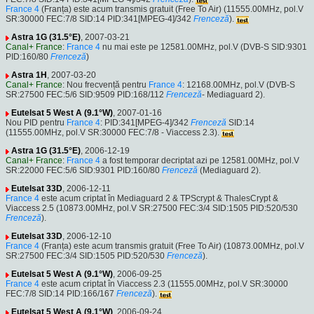
France 4
(Franța) este acum transmis gratuit (Free To Air) (11555.00MHz, pol.V
SR:30000 FEC:7/8 SID:14 PID:341[MPEG-4]/342
Frenceză
).
Astra 1G (31.5°E)
, 2007-03-21
Canal+ France
:
France 4
nu mai este pe 12581.00MHz, pol.V (DVB-S SID:9301
PID:160/80
Frenceză
)
Astra 1H
, 2007-03-20
Canal+ France
: Nou frecvență pentru
France 4
: 12168.00MHz, pol.V (DVB-S
SR:27500 FEC:5/6 SID:9509 PID:168/112
Frenceză
- Mediaguard 2).
Eutelsat 5 West A (9.1°W)
, 2007-01-16
Nou PID pentru
France 4
: PID:341[MPEG-4]/342
Frenceză
SID:14
(11555.00MHz, pol.V SR:30000 FEC:7/8 - Viaccess 2.3).
Astra 1G (31.5°E)
, 2006-12-19
Canal+ France
:
France 4
a fost temporar decriptat azi pe 12581.00MHz, pol.V
SR:22000 FEC:5/6 SID:9301 PID:160/80
Frenceză
(Mediaguard 2).
Eutelsat 33D
, 2006-12-11
France 4
este acum criptat în Mediaguard 2 & TPScrypt & ThalesCrypt &
Viaccess 2.5 (10873.00MHz, pol.V SR:27500 FEC:3/4 SID:1505 PID:520/530
Frenceză
).
Eutelsat 33D
, 2006-12-10
France 4
(Franța) este acum transmis gratuit (Free To Air) (10873.00MHz, pol.V
SR:27500 FEC:3/4 SID:1505 PID:520/530
Frenceză
).
Eutelsat 5 West A (9.1°W)
, 2006-09-25
France 4
este acum criptat în Viaccess 2.3 (11555.00MHz, pol.V SR:30000
FEC:7/8 SID:14 PID:166/167
Frenceză
).
Eutelsat 5 West A (9.1°W)
, 2006-09-24