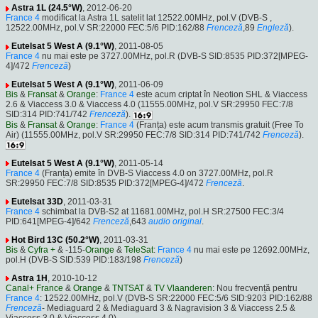
Astra 1L (24.5°W)
, 2012-06-20
France 4
modificat la Astra 1L satelit lat 12522.00MHz, pol.V (DVB-S ,
12522.00MHz, pol.V SR:22000 FEC:5/6 PID:162/88
Frenceză
,89
Engleză
).
Eutelsat 5 West A (9.1°W)
, 2011-08-05
France 4
nu mai este pe 3727.00MHz, pol.R (DVB-S SID:8535 PID:372[MPEG-
4]/472
Frenceză
)
Eutelsat 5 West A (9.1°W)
, 2011-06-09
Bis
&
Fransat
&
Orange
:
France 4
este acum criptat în Neotion SHL & Viaccess
2.6 & Viaccess 3.0 & Viaccess 4.0 (11555.00MHz, pol.V SR:29950 FEC:7/8
SID:314 PID:741/742
Frenceză
).
Bis
&
Fransat
&
Orange
:
France 4
(Franța) este acum transmis gratuit (Free To
Air) (11555.00MHz, pol.V SR:29950 FEC:7/8 SID:314 PID:741/742
Frenceză
).
Eutelsat 5 West A (9.1°W)
, 2011-05-14
France 4
(Franța) emite în DVB-S Viaccess 4.0 on 3727.00MHz, pol.R
SR:29950 FEC:7/8 SID:8535 PID:372[MPEG-4]/472
Frenceză
.
Eutelsat 33D
, 2011-03-31
France 4
schimbat la DVB-S2 at 11681.00MHz, pol.H SR:27500 FEC:3/4
PID:641[MPEG-4]/642
Frenceză
,643
audio original
.
Hot Bird 13C (50.2°W)
, 2011-03-31
Bis
&
Cyfra +
& -115-
Orange
&
TeleSat
:
France 4
nu mai este pe 12692.00MHz,
pol.H (DVB-S SID:539 PID:183/198
Frenceză
)
Astra 1H
, 2010-10-12
Canal+ France
&
Orange
&
TNTSAT
&
TV Vlaanderen
: Nou frecvență pentru
France 4
: 12522.00MHz, pol.V (DVB-S SR:22000 FEC:5/6 SID:9203 PID:162/88
Frenceză
- Mediaguard 2 & Mediaguard 3 & Nagravision 3 & Viaccess 2.5 &
Viaccess 3.0 & Viaccess 4.0).