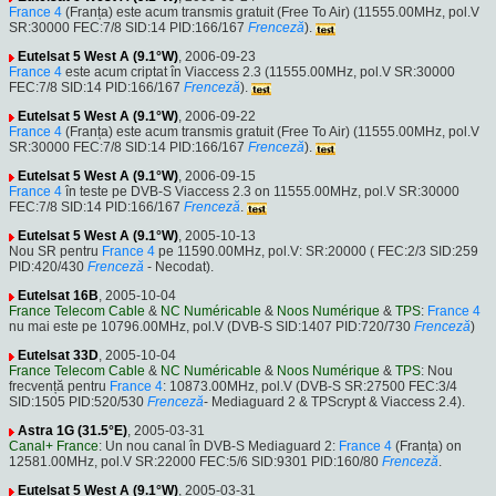
France 4
(Franța) este acum transmis gratuit (Free To Air) (11555.00MHz, pol.V
SR:30000 FEC:7/8 SID:14 PID:166/167
Frenceză
).
Eutelsat 5 West A (9.1°W)
, 2006-09-23
France 4
este acum criptat în Viaccess 2.3 (11555.00MHz, pol.V SR:30000
FEC:7/8 SID:14 PID:166/167
Frenceză
).
Eutelsat 5 West A (9.1°W)
, 2006-09-22
France 4
(Franța) este acum transmis gratuit (Free To Air) (11555.00MHz, pol.V
SR:30000 FEC:7/8 SID:14 PID:166/167
Frenceză
).
Eutelsat 5 West A (9.1°W)
, 2006-09-15
France 4
în teste pe DVB-S Viaccess 2.3 on 11555.00MHz, pol.V SR:30000
FEC:7/8 SID:14 PID:166/167
Frenceză
.
Eutelsat 5 West A (9.1°W)
, 2005-10-13
Nou SR pentru
France 4
pe 11590.00MHz, pol.V: SR:20000 ( FEC:2/3 SID:259
PID:420/430
Frenceză
- Necodat).
Eutelsat 16B
, 2005-10-04
France Telecom Cable
&
NC Numéricable
&
Noos Numérique
&
TPS
:
France 4
nu mai este pe 10796.00MHz, pol.V (DVB-S SID:1407 PID:720/730
Frenceză
)
Eutelsat 33D
, 2005-10-04
France Telecom Cable
&
NC Numéricable
&
Noos Numérique
&
TPS
: Nou
frecvență pentru
France 4
: 10873.00MHz, pol.V (DVB-S SR:27500 FEC:3/4
SID:1505 PID:520/530
Frenceză
- Mediaguard 2 & TPScrypt & Viaccess 2.4).
Astra 1G (31.5°E)
, 2005-03-31
Canal+ France
: Un nou canal în DVB-S Mediaguard 2:
France 4
(Franța) on
12581.00MHz, pol.V SR:22000 FEC:5/6 SID:9301 PID:160/80
Frenceză
.
Eutelsat 5 West A (9.1°W)
, 2005-03-31