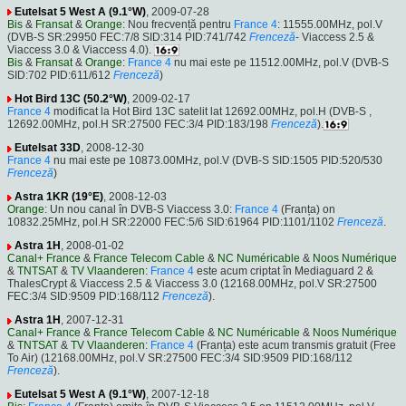
Eutelsat 5 West A (9.1°W)
, 2009-07-28
Bis
&
Fransat
&
Orange
: Nou frecvență pentru
France 4
: 11555.00MHz, pol.V
(DVB-S SR:29950 FEC:7/8 SID:314 PID:741/742
Frenceză
- Viaccess 2.5 &
Viaccess 3.0 & Viaccess 4.0).
Bis
&
Fransat
&
Orange
:
France 4
nu mai este pe 11512.00MHz, pol.V (DVB-S
SID:702 PID:611/612
Frenceză
)
Hot Bird 13C (50.2°W)
, 2009-02-17
France 4
modificat la Hot Bird 13C satelit lat 12692.00MHz, pol.H (DVB-S ,
12692.00MHz, pol.H SR:27500 FEC:3/4 PID:183/198
Frenceză
).
Eutelsat 33D
, 2008-12-30
France 4
nu mai este pe 10873.00MHz, pol.V (DVB-S SID:1505 PID:520/530
Frenceză
)
Astra 1KR (19°E)
, 2008-12-03
Orange
: Un nou canal în DVB-S Viaccess 3.0:
France 4
(Franța) on
10832.25MHz, pol.H SR:22000 FEC:5/6 SID:61964 PID:1101/1102
Frenceză
.
Astra 1H
, 2008-01-02
Canal+ France
&
France Telecom Cable
&
NC Numéricable
&
Noos Numérique
&
TNTSAT
&
TV Vlaanderen
:
France 4
este acum criptat în Mediaguard 2 &
ThalesCrypt & Viaccess 2.5 & Viaccess 3.0 (12168.00MHz, pol.V SR:27500
FEC:3/4 SID:9509 PID:168/112
Frenceză
).
Astra 1H
, 2007-12-31
Canal+ France
&
France Telecom Cable
&
NC Numéricable
&
Noos Numérique
&
TNTSAT
&
TV Vlaanderen
:
France 4
(Franța) este acum transmis gratuit (Free
To Air) (12168.00MHz, pol.V SR:27500 FEC:3/4 SID:9509 PID:168/112
Frenceză
).
Eutelsat 5 West A (9.1°W)
, 2007-12-18