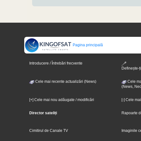
Pagina principală
Introducere / Întrebări frecvente
Definește-ți
Cele mai recente actualizări (News)
Cele mai
(News, Nec
[+] Cele mai nou adăugate / modificări
[-] Cele ma
Director sateliți
Rapoarte d
Cimitirul de Canale TV
Imaginile c