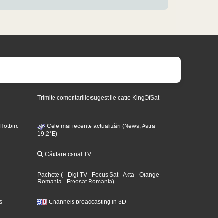
Trimite comentariile/sugestiile catre KingOfSat
 Hotbird
Cele mai recente actualizări (News, Astra
19,2°E)
Căutare canal TV
Pachete
(
- Digi TV
- Focus Sat
- Akta
- Orange
Romania
- Freesat Romania
)
s
Channels broadcasting in 3D