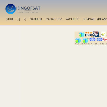
ȘTIRI
[+]
[-]
SATELIȚI
CANALE TV
PACHETE
SEMNALE (BEAM