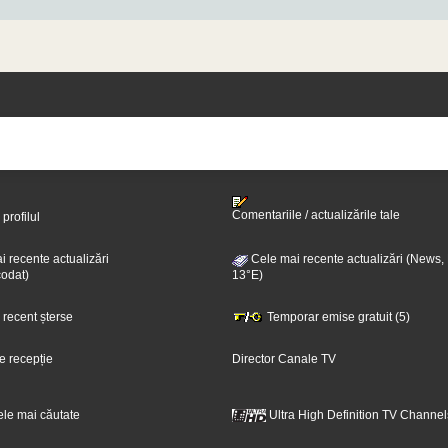
Comentariile / actualizările tale
 profilul
 recente actualizări
Cele mai recente actualizări (News,
odat)
13°E)
i recent șterse
Temporar emise gratuit (5)
e recepție
Director Canale TV
ele mai căutate
Ultra High Definition TV Channel