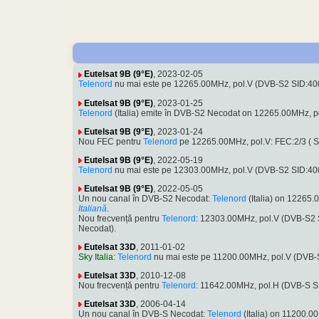
Eutelsat 9B (9°E)
, 2023-02-05
Telenord
nu mai este pe 12265.00MHz, pol.V (DVB-S2 SID:40
Eutelsat 9B (9°E)
, 2023-01-25
Telenord
(Italia) emite în DVB-S2 Necodat on 12265.00MHz, 
Eutelsat 9B (9°E)
, 2023-01-24
Nou FEC pentru
Telenord
pe 12265.00MHz, pol.V: FEC:2/3 (
Eutelsat 9B (9°E)
, 2022-05-19
Telenord
nu mai este pe 12303.00MHz, pol.V (DVB-S2 SID:4
Eutelsat 9B (9°E)
, 2022-05-05
Un nou canal în DVB-S2 Necodat:
Telenord
(Italia) on 12265
Italiană
.
Nou frecvență pentru
Telenord
: 12303.00MHz, pol.V (DVB-S2
Necodat).
Eutelsat 33D
, 2011-01-02
Sky Italia
:
Telenord
nu mai este pe 11200.00MHz, pol.V (DVB-
Eutelsat 33D
, 2010-12-08
Nou frecvență pentru
Telenord
: 11642.00MHz, pol.H (DVB-S 
Eutelsat 33D
, 2006-04-14
Un nou canal în DVB-S Necodat:
Telenord
(Italia) on 11200.