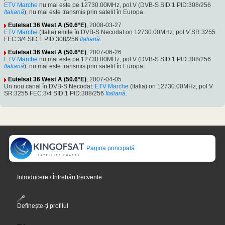
ETV Marche
nu mai este pe 12730.00MHz, pol.V (DVB-S SID:1 PID:308/256
Italiană
), nu mai este transmis prin satelit în Europa.
Eutelsat 36 West A (50.6°E)
, 2008-03-27
ETV Marche
(Italia) emite în DVB-S Necodat on 12730.00MHz, pol.V SR:3255
FEC:3/4 SID:1 PID:308/256
Italiană
.
Eutelsat 36 West A (50.6°E)
, 2007-06-26
ETV Marche
nu mai este pe 12730.00MHz, pol.V (DVB-S SID:1 PID:308/256
Italiană
), nu mai este transmis prin satelit în Europa.
Eutelsat 36 West A (50.6°E)
, 2007-04-05
Un nou canal în DVB-S Necodat:
ETV Marche
(Italia) on 12730.00MHz, pol.V
SR:3255 FEC:3/4 SID:1 PID:308/256
Italiană
.
Pagina principală
Introducere / Întrebări frecvente
Definește-ți profilul