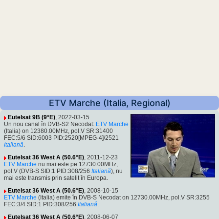
ETV Marche (Italia, Regional)
Eutelsat 9B (9°E)
, 2022-03-15
Un nou canal în DVB-S2 Necodat:
ETV Marche
(Italia) on 12380.00MHz, pol.V SR:31400
FEC:5/6 SID:6003 PID:2520[MPEG-4]/2521
Italiană
.
Eutelsat 36 West A (50.6°E)
, 2011-12-23
ETV Marche
nu mai este pe 12730.00MHz,
pol.V (DVB-S SID:1 PID:308/256
Italiană
), nu
mai este transmis prin satelit în Europa.
Eutelsat 36 West A (50.6°E)
, 2008-10-15
ETV Marche
(Italia) emite în DVB-S Necodat on 12730.00MHz, pol.V SR:3255
FEC:3/4 SID:1 PID:308/256
Italiană
.
Eutelsat 36 West A (50.6°E)
, 2008-06-07