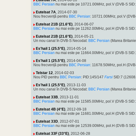
Eutelsat 7A
, 2014-08-10
BBC Persian
nu mai este pe 10721.00MHz, pol.V (DVB-S SID
Eutelsat 7A
, 2014-07-30
Nou frecvență pentru
BBC Persian
: 10721.00MHz, pol.V (DV
Eutelsat 21B (21.6°E)
, 2014-06-07
BBC Persian
nu mai este pe 11262.00MHz, pol.H (DVB-S SID
Eutelsat 21B (21.6°E)
, 2014-05-21
Un nou canal în DVB-S Necodat:
BBC Persian
(Marea Britani
Es'hail 1 (25.5°E)
, 2014-05-14
BBC Persian
nu mai este pe 11664.00MHz, pol.V (DVB-S SID
Es'hail 1 (25.5°E)
, 2014-04-08
Nou frecvență pentru
BBC Persian
: 11678.50MHz, pol.H (DVB
Telstar 12
, 2014-02-03
Nou PID pentru
BBC Persian
: PID:145/147
Farsi
SID:7 (12608
Es'hail 1 (25.5°E)
, 2013-11-03
Un nou canal în DVB-S Necodat:
BBC Persian
(Marea Britani
Eutelsat 33B
, 2013-11-01
BBC Persian
nu mai este pe 11585.00MHz, pol.V (DVB-S SID:
Eutelsat 4B (4°E)
, 2012-09-18
BBC Persian
nu mai este pe 11681.00MHz, pol.H (DVB-S SID
Eutelsat 33D
, 2012-07-01
BBC Persian
nu mai este pe 12539.00MHz, pol.H (DVB-S SID
Eutelsat 33F (33°E)
, 2012-06-28