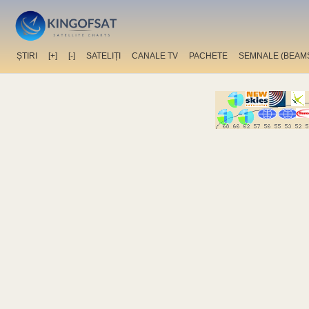
ȘTIRI
[+]
[-]
SATELIȚI
CANALE TV
PACHETE
SEMNALE (BEAM