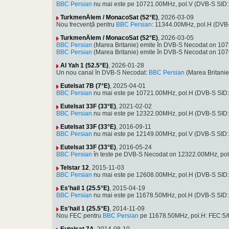
BBC Persian
nu mai este pe 10721.00MHz, pol.V (DVB-S SID
TurkmenÄlem / MonacoSat (52°E)
, 2026-03-09
Nou frecvență pentru
BBC Persian
: 11344.00MHz, pol.H (DVB
TurkmenÄlem / MonacoSat (52°E)
, 2026-03-05
BBC Persian
(Marea Britanie) emite în DVB-S Necodat on 10
BBC Persian
(Marea Britanie) emite în DVB-S Necodat on 10
Al Yah 1 (52.5°E)
, 2026-01-28
Un nou canal în DVB-S Necodat:
BBC Persian
(Marea Britani
Eutelsat 7B (7°E)
, 2025-04-01
BBC Persian
nu mai este pe 10721.00MHz, pol.H (DVB-S SID
Eutelsat 33F (33°E)
, 2021-02-02
BBC Persian
nu mai este pe 12322.00MHz, pol.H (DVB-S SID
Eutelsat 33F (33°E)
, 2016-09-11
BBC Persian
nu mai este pe 12149.00MHz, pol.V (DVB-S SID
Eutelsat 33F (33°E)
, 2016-05-24
BBC Persian
în teste pe DVB-S Necodat on 12322.00MHz, po
Telstar 12
, 2015-11-03
BBC Persian
nu mai este pe 12608.00MHz, pol.H (DVB-S SID
Es'hail 1 (25.5°E)
, 2015-04-19
BBC Persian
nu mai este pe 11678.50MHz, pol.H (DVB-S SID
Es'hail 1 (25.5°E)
, 2014-11-09
Nou FEC pentru
BBC Persian
pe 11678.50MHz, pol.H: FEC:5/