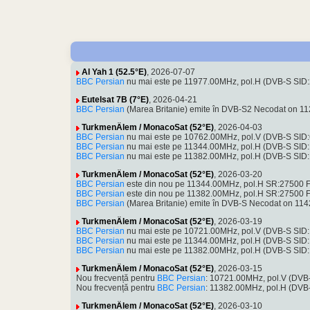
Al Yah 1 (52.5°E)
, 2026-07-07
BBC Persian
nu mai este pe 11977.00MHz, pol.H (DVB-S SID
Eutelsat 7B (7°E)
, 2026-04-21
BBC Persian
(Marea Britanie) emite în DVB-S2 Necodat on 1
TurkmenÄlem / MonacoSat (52°E)
, 2026-04-03
BBC Persian
nu mai este pe 10762.00MHz, pol.V (DVB-S SID:
BBC Persian
nu mai este pe 11344.00MHz, pol.H (DVB-S SID
BBC Persian
nu mai este pe 11382.00MHz, pol.H (DVB-S SID
TurkmenÄlem / MonacoSat (52°E)
, 2026-03-20
BBC Persian
este din nou pe 11344.00MHz, pol.H SR:27500 F
BBC Persian
este din nou pe 11382.00MHz, pol.H SR:27500 F
BBC Persian
(Marea Britanie) emite în DVB-S Necodat on 11
TurkmenÄlem / MonacoSat (52°E)
, 2026-03-19
BBC Persian
nu mai este pe 10721.00MHz, pol.V (DVB-S SID
BBC Persian
nu mai este pe 11344.00MHz, pol.H (DVB-S SID
BBC Persian
nu mai este pe 11382.00MHz, pol.H (DVB-S SID
TurkmenÄlem / MonacoSat (52°E)
, 2026-03-15
Nou frecvență pentru
BBC Persian
: 10721.00MHz, pol.V (DVB
Nou frecvență pentru
BBC Persian
: 11382.00MHz, pol.H (DVB
TurkmenÄlem / MonacoSat (52°E)
, 2026-03-10