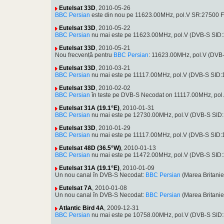
Eutelsat 33D
, 2010-05-26
BBC Persian
este din nou pe 11623.00MHz, pol.V SR:27500 F
Eutelsat 33D
, 2010-05-22
BBC Persian
nu mai este pe 11623.00MHz, pol.V (DVB-S SID
Eutelsat 33D
, 2010-05-21
Nou frecvență pentru
BBC Persian
: 11623.00MHz, pol.V (DVB
Eutelsat 33D
, 2010-03-21
BBC Persian
nu mai este pe 11117.00MHz, pol.V (DVB-S SID
Eutelsat 33D
, 2010-02-02
BBC Persian
în teste pe DVB-S Necodat on 11117.00MHz, po
Eutelsat 31A (19.1°E)
, 2010-01-31
BBC Persian
nu mai este pe 12730.00MHz, pol.V (DVB-S SID:
Eutelsat 33D
, 2010-01-29
BBC Persian
nu mai este pe 11117.00MHz, pol.V (DVB-S SID
Eutelsat 48D (36.5°W)
, 2010-01-13
BBC Persian
nu mai este pe 11472.00MHz, pol.V (DVB-S SID:
Eutelsat 31A (19.1°E)
, 2010-01-09
Un nou canal în DVB-S Necodat:
BBC Persian
(Marea Britani
Eutelsat 7A
, 2010-01-08
Un nou canal în DVB-S Necodat:
BBC Persian
(Marea Britani
Atlantic Bird 4A
, 2009-12-31
BBC Persian
nu mai este pe 10758.00MHz, pol.V (DVB-S SID