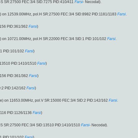
-S SR:27500 FEC:3/4 SID:7275 PID:410/411
Farsi
- Necodat).
e) on 12539.00MHz, pol.H SR:27500 FEC:3/4 SID:8982 PID:1181/1183
Farsi
.
:156 PID:361/362
Farsi
)
e) on 10721.00MHz, pol.H SR:22000 FEC:3/4 SID:1 PID:101/102
Farsi
.
:1 PID:101/102
Farsi
)
:13510 PID:1410/1510
Farsi
)
:156 PID:361/362
Farsi
)
:2 PID:142/162
Farsi
)
ie) on 11653.00MHz, pol.V SR:15000 FEC:3/4 SID:2 PID:142/162
Farsi
.
:116 PID:1126/1136
Farsi
)
B-S SR:27500 FEC:3/4 SID:13510 PID:1410/1510
Farsi
- Necodat).
1 PID:101/102
Farsi
)