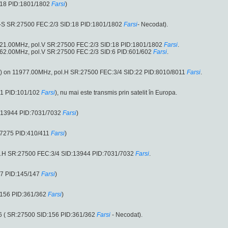
:18 PID:1801/1802
Farsi
)
-S SR:27500 FEC:2/3 SID:18 PID:1801/1802
Farsi
- Necodat).
721.00MHz, pol.V SR:27500 FEC:2/3 SID:18 PID:1801/1802
Farsi
.
762.00MHz, pol.V SR:27500 FEC:2/3 SID:6 PID:601/602
Farsi
.
e) on 11977.00MHz, pol.H SR:27500 FEC:3/4 SID:22 PID:8010/8011
Farsi
.
:1 PID:101/102
Farsi
), nu mai este transmis prin satelit în Europa.
:13944 PID:7031/7032
Farsi
)
:7275 PID:410/411
Farsi
)
l.H SR:27500 FEC:3/4 SID:13944 PID:7031/7032
Farsi
.
:7 PID:145/147
Farsi
)
:156 PID:361/362
Farsi
)
6 ( SR:27500 SID:156 PID:361/362
Farsi
- Necodat).