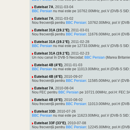
Eutelsat 7A
, 2011-03-04
BBC Persian
nu mai este pe 10762.00MHz, pol.V (DVB-S SID:
Eutelsat 7A
, 2011-03-02
Nou frecvență pentru
BBC Persian
: 10762.00MHz, pol.V (DVB
Eutelsat 31A (19.1°E)
, 2011-03-01
Nou frecvență pentru
BBC Persian
: 11676.00MHz, pol.H (DVB
Eutelsat 31A (19.1°E)
, 2011-02-28
BBC Persian
nu mai este pe 12733.00MHz, pol.V (DVB-S SID:
Eutelsat 31A (19.1°E)
, 2011-02-23
Un nou canal în DVB-S Necodat:
BBC Persian
(Marea Britani
Eutelsat 4B (4°E)
, 2011-01-03
BBC Persian
nu mai este pe 11013.00MHz, pol.H (DVB-S SID
Eutelsat 4B (4°E)
, 2010-09-07
Nou frecvență pentru
BBC Persian
: 11585.00MHz, pol.V (DVB
Eutelsat 7A
, 2010-08-04
Nou FEC pentru
BBC Persian
pe 10721.00MHz, pol.H: FEC:3/
Eutelsat 4B (4°E)
, 2010-08-02
Nou frecvență pentru
BBC Persian
: 11013.00MHz, pol.H (DVB
Eutelsat 33D
, 2010-07-26
BBC Persian
nu mai este pe 11623.00MHz, pol.V (DVB-S SID
Eutelsat 33F (33°E)
, 2010-07-08
Nou frecvență pentru
BBC Persian
: 12245.00MHz, pol.H (DVB