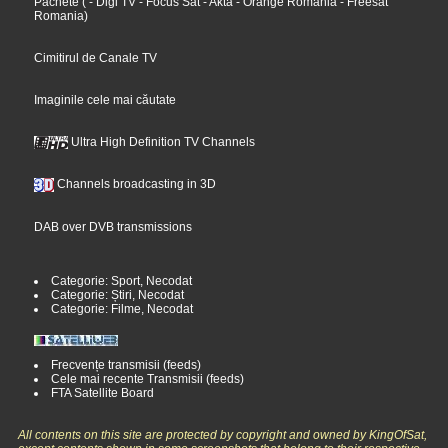
Pachete
(
- Digi TV
- Focus Sat
- Akta
- Orange Romania
- Freesat
Romania
)
Cimitirul de Canale TV
Imaginile cele mai căutate
Ultra High Definition TV Channels
Channels broadcasting in 3D
DAB over DVB transmissions
Categorie: Sport, Necodat
Categorie: Știri, Necodat
Categorie: Filme, Necodat
Frecvențe transmisii (feeds)
Cele mai recente Transmisii (feeds)
FTA Satellite Board
All contents on this site are protected by copyright and owned by KingOfSat,