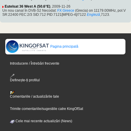
Eutelsat 36 West A (50.6°E)
, 2009-11-26
Un nou canal în DVB-S2 Necodat:
FX Greece
(Grecia) on 11179.00MHz, pol.V
SR:22400 FEC:2/3 SID:712 PID:7121[MPEG-4]/7122
Engleză
,7123.
Pagina principală
Introducere / Întrebări frecvente
Definește-ți profilul
Comentariile / actualizările tale
Trimite comentariile/sugestiile catre KingOfSat
Cele mai recente actualizări (News)