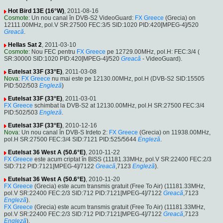
Hot Bird 13E (16°W)
, 2011-08-16
Cosmote
: Un nou canal în DVB-S2 VideoGuard:
FX Greece
(Grecia) on
12111.00MHz, pol.V SR:27500 FEC:3/5 SID:1020 PID:420[MPEG-4]/520
Greacă
.
Hellas Sat 2
, 2011-03-10
Cosmote
: Nou FEC pentru
FX Greece
pe 12729.00MHz, pol.H: FEC:3/4 (
SR:30000 SID:1020 PID:420[MPEG-4]/520
Greacă
- VideoGuard).
Eutelsat 33F (33°E)
, 2011-03-08
Nova
:
FX Greece
nu mai este pe 12130.00MHz, pol.H (DVB-S2 SID:15505
PID:502/503
Engleză
)
Eutelsat 33F (33°E)
, 2011-03-01
FX Greece
schimbat la DVB-S2 at 12130.00MHz, pol.H SR:27500 FEC:3/4
PID:502/503
Engleză
.
Eutelsat 33F (33°E)
, 2010-12-16
Nova
: Un nou canal în DVB-S Irdeto 2:
FX Greece
(Grecia) on 11938.00MHz,
pol.H SR:27500 FEC:3/4 SID:7121 PID:525/5644
Engleză
.
Eutelsat 36 West A (50.6°E)
, 2010-11-22
FX Greece
este acum criptat în BISS (11181.33MHz, pol.V SR:22400 FEC:2/3
SID:712 PID:7121[MPEG-4]/7122
Greacă
,7123
Engleză
).
Eutelsat 36 West A (50.6°E)
, 2010-11-20
FX Greece
(Grecia) este acum transmis gratuit (Free To Air) (11181.33MHz,
pol.V SR:22400 FEC:2/3 SID:712 PID:7121[MPEG-4]/7122
Greacă
,7123
Engleză
).
FX Greece
(Grecia) este acum transmis gratuit (Free To Air) (11181.33MHz,
pol.V SR:22400 FEC:2/3 SID:712 PID:7121[MPEG-4]/7122
Greacă
,7123
Engleză
).