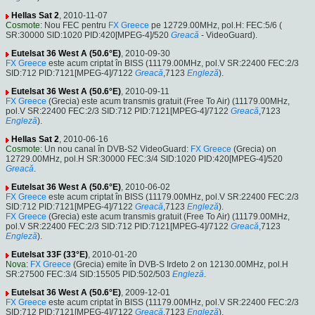
Hellas Sat 2
, 2010-11-07
Cosmote
: Nou FEC pentru
FX Greece
pe 12729.00MHz, pol.H: FEC:5/6 (
SR:30000 SID:1020 PID:420[MPEG-4]/520
Greacă
- VideoGuard).
Eutelsat 36 West A (50.6°E)
, 2010-09-30
FX Greece
este acum criptat în BISS (11179.00MHz, pol.V SR:22400 FEC:2/3
SID:712 PID:7121[MPEG-4]/7122
Greacă
,7123
Engleză
).
Eutelsat 36 West A (50.6°E)
, 2010-09-11
FX Greece
(Grecia) este acum transmis gratuit (Free To Air) (11179.00MHz,
pol.V SR:22400 FEC:2/3 SID:712 PID:7121[MPEG-4]/7122
Greacă
,7123
Engleză
).
Hellas Sat 2
, 2010-06-16
Cosmote
: Un nou canal în DVB-S2 VideoGuard:
FX Greece
(Grecia) on
12729.00MHz, pol.H SR:30000 FEC:3/4 SID:1020 PID:420[MPEG-4]/520
Greacă
.
Eutelsat 36 West A (50.6°E)
, 2010-06-02
FX Greece
este acum criptat în BISS (11179.00MHz, pol.V SR:22400 FEC:2/3
SID:712 PID:7121[MPEG-4]/7122
Greacă
,7123
Engleză
).
FX Greece
(Grecia) este acum transmis gratuit (Free To Air) (11179.00MHz,
pol.V SR:22400 FEC:2/3 SID:712 PID:7121[MPEG-4]/7122
Greacă
,7123
Engleză
).
Eutelsat 33F (33°E)
, 2010-01-20
Nova
:
FX Greece
(Grecia) emite în DVB-S Irdeto 2 on 12130.00MHz, pol.H
SR:27500 FEC:3/4 SID:15505 PID:502/503
Engleză
.
Eutelsat 36 West A (50.6°E)
, 2009-12-01
FX Greece
este acum criptat în BISS (11179.00MHz, pol.V SR:22400 FEC:2/3
SID:712 PID:7121[MPEG-4]/7122
Greacă
,7123
Engleză
).