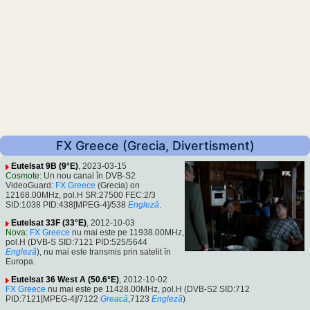
FX Greece (Grecia, Divertisment)
Eutelsat 9B (9°E)
, 2023-03-15
Cosmote
: Un nou canal în DVB-S2
VideoGuard:
FX Greece
(Grecia) on
12168.00MHz, pol.H SR:27500 FEC:2/3
SID:1038 PID:438[MPEG-4]/538
Engleză
.
Eutelsat 33F (33°E)
, 2012-10-03
Nova
:
FX Greece
nu mai este pe 11938.00MHz,
pol.H (DVB-S SID:7121 PID:525/5644
Engleză
), nu mai este transmis prin satelit în
Europa.
Eutelsat 36 West A (50.6°E)
, 2012-10-02
FX Greece
nu mai este pe 11428.00MHz, pol.H (DVB-S2 SID:712
PID:7121[MPEG-4]/7122
Greacă
,7123
Engleză
)