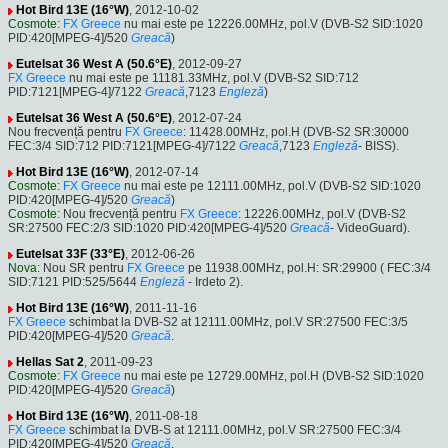
Hot Bird 13E (16°W)
, 2012-10-02
Cosmote
:
FX Greece
nu mai este pe 12226.00MHz, pol.V (DVB-S2 SID:1020
PID:420[MPEG-4]/520
Greacă
)
Eutelsat 36 West A (50.6°E)
, 2012-09-27
FX Greece
nu mai este pe 11181.33MHz, pol.V (DVB-S2 SID:712
PID:7121[MPEG-4]/7122
Greacă
,7123
Engleză
)
Eutelsat 36 West A (50.6°E)
, 2012-07-24
Nou frecvență pentru
FX Greece
: 11428.00MHz, pol.H (DVB-S2 SR:30000
FEC:3/4 SID:712 PID:7121[MPEG-4]/7122
Greacă
,7123
Engleză
- BISS).
Hot Bird 13E (16°W)
, 2012-07-14
Cosmote
:
FX Greece
nu mai este pe 12111.00MHz, pol.V (DVB-S2 SID:1020
PID:420[MPEG-4]/520
Greacă
)
Cosmote
: Nou frecvență pentru
FX Greece
: 12226.00MHz, pol.V (DVB-S2
SR:27500 FEC:2/3 SID:1020 PID:420[MPEG-4]/520
Greacă
- VideoGuard).
Eutelsat 33F (33°E)
, 2012-06-26
Nova
: Nou SR pentru
FX Greece
pe 11938.00MHz, pol.H: SR:29900 ( FEC:3/4
SID:7121 PID:525/5644
Engleză
- Irdeto 2).
Hot Bird 13E (16°W)
, 2011-11-16
FX Greece
schimbat la DVB-S2 at 12111.00MHz, pol.V SR:27500 FEC:3/5
PID:420[MPEG-4]/520
Greacă
.
Hellas Sat 2
, 2011-09-23
Cosmote
:
FX Greece
nu mai este pe 12729.00MHz, pol.H (DVB-S2 SID:1020
PID:420[MPEG-4]/520
Greacă
)
Hot Bird 13E (16°W)
, 2011-08-18
FX Greece
schimbat la DVB-S at 12111.00MHz, pol.V SR:27500 FEC:3/4
PID:420[MPEG-4]/520
Greacă
.