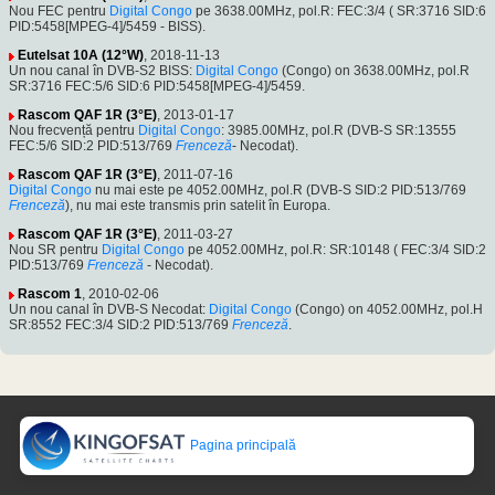
Nou FEC pentru
Digital Congo
pe 3638.00MHz, pol.R: FEC:3/4 ( SR:3716 SID:6
PID:5458[MPEG-4]/5459 - BISS).
Eutelsat 10A (12°W)
, 2018-11-13
Un nou canal în DVB-S2 BISS:
Digital Congo
(Congo) on 3638.00MHz, pol.R
SR:3716 FEC:5/6 SID:6 PID:5458[MPEG-4]/5459.
Rascom QAF 1R (3°E)
, 2013-01-17
Nou frecvență pentru
Digital Congo
: 3985.00MHz, pol.R (DVB-S SR:13555
FEC:5/6 SID:2 PID:513/769
Frenceză
- Necodat).
Rascom QAF 1R (3°E)
, 2011-07-16
Digital Congo
nu mai este pe 4052.00MHz, pol.R (DVB-S SID:2 PID:513/769
Frenceză
), nu mai este transmis prin satelit în Europa.
Rascom QAF 1R (3°E)
, 2011-03-27
Nou SR pentru
Digital Congo
pe 4052.00MHz, pol.R: SR:10148 ( FEC:3/4 SID:2
PID:513/769
Frenceză
- Necodat).
Rascom 1
, 2010-02-06
Un nou canal în DVB-S Necodat:
Digital Congo
(Congo) on 4052.00MHz, pol.H
SR:8552 FEC:3/4 SID:2 PID:513/769
Frenceză
.
Pagina principală