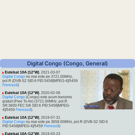
Digital Congo (Congo, General)
Eutelsat 10A (12°W)
, 2021-03-07
Digital Congo
nu mai este pe 3721.00MHz,
pol.R (DVB-S2 SID:6 PID:5458[MPEG-4]/5459
Frenceză
)
Eutelsat 10A (12°W)
, 2020-02-08
Digital Congo
(Congo) este acum transmis
gratuit (Free To Air) (3721.00MHz, pol.R
SR:3600 FEC:5/6 SID:6 PID:5458[MPEG-
4]/5459
Frenceză
).
Eutelsat 10A (12°W)
, 2019-07-31
Digital Congo
nu mai este pe 3658.00MHz, pol.R (DVB-S2 SID:6
PID:5458[MPEG-4]/5459
Frenceză
)
Eutelsat 10A (12°W)
, 2019-03-23