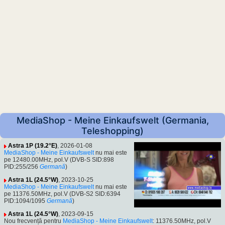
MediaShop - Meine Einkaufswelt (Germania,
Teleshopping)
Astra 1P (19.2°E)
, 2026-01-08
MediaShop - Meine Einkaufswelt
nu mai este
pe 12480.00MHz, pol.V (DVB-S SID:898
PID:255/256
Germană
)
Astra 1L (24.5°W)
, 2023-10-25
MediaShop - Meine Einkaufswelt
nu mai este
pe 11376.50MHz, pol.V (DVB-S2 SID:6394
PID:1094/1095
Germană
)
Astra 1L (24.5°W)
, 2023-09-15
Nou frecvență pentru
MediaShop - Meine Einkaufswelt
: 11376.50MHz, pol.V