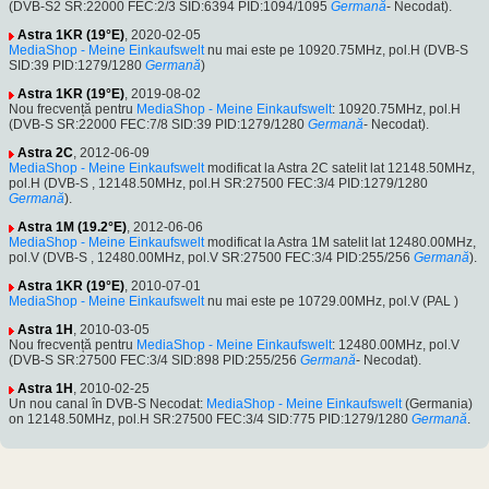
(DVB-S2 SR:22000 FEC:2/3 SID:6394 PID:1094/1095
Germană
- Necodat).
Astra 1KR (19°E)
, 2020-02-05
MediaShop - Meine Einkaufswelt
nu mai este pe 10920.75MHz, pol.H (DVB-S
SID:39 PID:1279/1280
Germană
)
Astra 1KR (19°E)
, 2019-08-02
Nou frecvență pentru
MediaShop - Meine Einkaufswelt
: 10920.75MHz, pol.H
(DVB-S SR:22000 FEC:7/8 SID:39 PID:1279/1280
Germană
- Necodat).
Astra 2C
, 2012-06-09
MediaShop - Meine Einkaufswelt
modificat la Astra 2C satelit lat 12148.50MHz,
pol.H (DVB-S , 12148.50MHz, pol.H SR:27500 FEC:3/4 PID:1279/1280
Germană
).
Astra 1M (19.2°E)
, 2012-06-06
MediaShop - Meine Einkaufswelt
modificat la Astra 1M satelit lat 12480.00MHz,
pol.V (DVB-S , 12480.00MHz, pol.V SR:27500 FEC:3/4 PID:255/256
Germană
).
Astra 1KR (19°E)
, 2010-07-01
MediaShop - Meine Einkaufswelt
nu mai este pe 10729.00MHz, pol.V (PAL )
Astra 1H
, 2010-03-05
Nou frecvență pentru
MediaShop - Meine Einkaufswelt
: 12480.00MHz, pol.V
(DVB-S SR:27500 FEC:3/4 SID:898 PID:255/256
Germană
- Necodat).
Astra 1H
, 2010-02-25
Un nou canal în DVB-S Necodat:
MediaShop - Meine Einkaufswelt
(Germania)
on 12148.50MHz, pol.H SR:27500 FEC:3/4 SID:775 PID:1279/1280
Germană
.