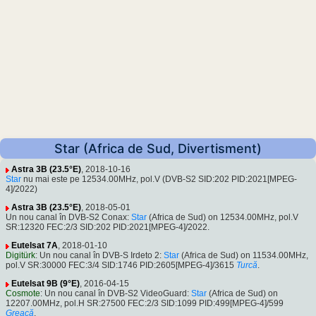
Star (Africa de Sud, Divertisment)
Astra 3B (23.5°E)
, 2018-10-16
Star
nu mai este pe 12534.00MHz, pol.V (DVB-S2 SID:202 PID:2021[MPEG-
4]/2022)
Astra 3B (23.5°E)
, 2018-05-01
Un nou canal în DVB-S2 Conax:
Star
(Africa de Sud) on 12534.00MHz, pol.V
SR:12320 FEC:2/3 SID:202 PID:2021[MPEG-4]/2022.
Eutelsat 7A
, 2018-01-10
Digitürk
: Un nou canal în DVB-S Irdeto 2:
Star
(Africa de Sud) on 11534.00MHz,
pol.V SR:30000 FEC:3/4 SID:1746 PID:2605[MPEG-4]/3615
Turcă
.
Eutelsat 9B (9°E)
, 2016-04-15
Cosmote
: Un nou canal în DVB-S2 VideoGuard:
Star
(Africa de Sud) on
12207.00MHz, pol.H SR:27500 FEC:2/3 SID:1099 PID:499[MPEG-4]/599
Greacă
.