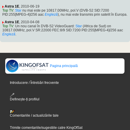
Astra 1E
, 2010-06-19
Top TV
:
Star
nu mai este pe 10817.00MHz, pol.V (DVB-S2 SID:7200
PID:255[MPEG-4]/256 aac
Engleză
), nu mai este transmis prin satelit în Europa.
Astra 1E
, 2010-04-08
Top TV
: Un nou canal în DVB-S2 VideoGuard:
Star
(Africa de Sud) on
10817.00MHz, pol.V SR:22000 FEC:8/9 SID:7200 PID:255[MPEG-4]/256 aac
Engleză
.
Pagina principală
Introducere / Întrebări frecvente
Definește-ți profilul
Comentariile / actualizările tale
Trimite comentariile/sugestiile catre KingOfSat