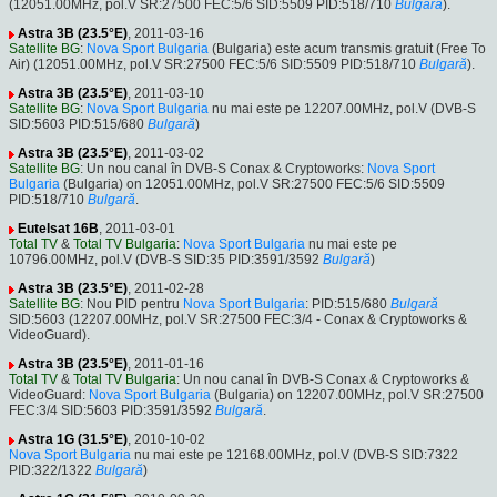
(12051.00MHz, pol.V SR:27500 FEC:5/6 SID:5509 PID:518/710
Bulgară
).
Astra 3B (23.5°E)
, 2011-03-16
Satellite BG
:
Nova Sport Bulgaria
(Bulgaria) este acum transmis gratuit (Free To
Air) (12051.00MHz, pol.V SR:27500 FEC:5/6 SID:5509 PID:518/710
Bulgară
).
Astra 3B (23.5°E)
, 2011-03-10
Satellite BG
:
Nova Sport Bulgaria
nu mai este pe 12207.00MHz, pol.V (DVB-S
SID:5603 PID:515/680
Bulgară
)
Astra 3B (23.5°E)
, 2011-03-02
Satellite BG
: Un nou canal în DVB-S Conax & Cryptoworks:
Nova Sport
Bulgaria
(Bulgaria) on 12051.00MHz, pol.V SR:27500 FEC:5/6 SID:5509
PID:518/710
Bulgară
.
Eutelsat 16B
, 2011-03-01
Total TV
&
Total TV Bulgaria
:
Nova Sport Bulgaria
nu mai este pe
10796.00MHz, pol.V (DVB-S SID:35 PID:3591/3592
Bulgară
)
Astra 3B (23.5°E)
, 2011-02-28
Satellite BG
: Nou PID pentru
Nova Sport Bulgaria
: PID:515/680
Bulgară
SID:5603 (12207.00MHz, pol.V SR:27500 FEC:3/4 - Conax & Cryptoworks &
VideoGuard).
Astra 3B (23.5°E)
, 2011-01-16
Total TV
&
Total TV Bulgaria
: Un nou canal în DVB-S Conax & Cryptoworks &
VideoGuard:
Nova Sport Bulgaria
(Bulgaria) on 12207.00MHz, pol.V SR:27500
FEC:3/4 SID:5603 PID:3591/3592
Bulgară
.
Astra 1G (31.5°E)
, 2010-10-02
Nova Sport Bulgaria
nu mai este pe 12168.00MHz, pol.V (DVB-S SID:7322
PID:322/1322
Bulgară
)