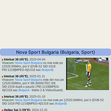
Nova Sport Bulgaria (Bulgaria, Sport)
Intelsat 38 (45°E)
, 2025-04-04
Vivacom
:
Nova Sport Bulgaria
nu mai este pe
12520.00MHz, pol.V (DVB-S2 SID:1018
PID:1218[MPEG-4]/1318 aac
Bulgară
)
Intelsat 38 (45°E)
, 2025-01-11
Vivacom
:
Nova Sport Bulgaria
este din nou pe
12520.00MHz, pol.V SR:30000 FEC:5/6
SID:1018 după o pauză ( PID:1218[MPEG-
4]/1318 aac
Bulgară
- Irdeto 2 & VideoGuard).
Intelsat 38 (45°E)
, 2025-01-10
Vivacom
:
Nova Sport Bulgaria
nu mai este pe 12520.00MHz, pol.V (DVB-S2
SID:1018 PID:1218[MPEG-4]/1318 aac
Bulgară
)
Hellas Sat 3 (39°E)
, 2024-12-31