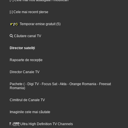
[+] Cele mai nou adăugate / modificări
[-] Cele mai recent șterse
Temporar emise gratuit (5)
Căutare canal TV
Director sateliți
Rapoarte de recepție
Director Canale TV
Pachete
(
- Digi TV
- Focus Sat
- Akta
- Orange Romania
- Freesat
Romania
)
Cimitirul de Canale TV
Imaginile cele mai căutate
Ultra High Definition TV Channels