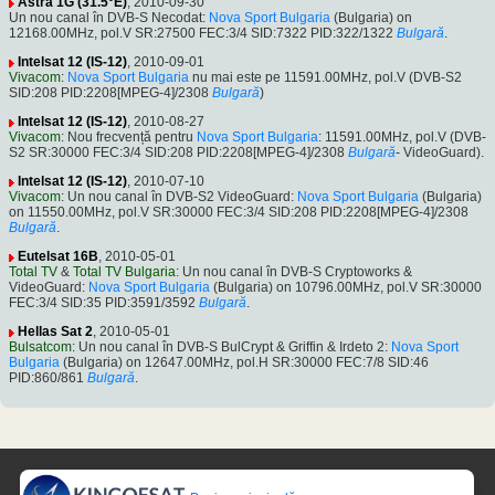
Astra 1G (31.5°E)
, 2010-09-30
Un nou canal în DVB-S Necodat:
Nova Sport Bulgaria
(Bulgaria) on
12168.00MHz, pol.V SR:27500 FEC:3/4 SID:7322 PID:322/1322
Bulgară
.
Intelsat 12 (IS-12)
, 2010-09-01
Vivacom
:
Nova Sport Bulgaria
nu mai este pe 11591.00MHz, pol.V (DVB-S2
SID:208 PID:2208[MPEG-4]/2308
Bulgară
)
Intelsat 12 (IS-12)
, 2010-08-27
Vivacom
: Nou frecvență pentru
Nova Sport Bulgaria
: 11591.00MHz, pol.V (DVB-
S2 SR:30000 FEC:3/4 SID:208 PID:2208[MPEG-4]/2308
Bulgară
- VideoGuard).
Intelsat 12 (IS-12)
, 2010-07-10
Vivacom
: Un nou canal în DVB-S2 VideoGuard:
Nova Sport Bulgaria
(Bulgaria)
on 11550.00MHz, pol.V SR:30000 FEC:3/4 SID:208 PID:2208[MPEG-4]/2308
Bulgară
.
Eutelsat 16B
, 2010-05-01
Total TV
&
Total TV Bulgaria
: Un nou canal în DVB-S Cryptoworks &
VideoGuard:
Nova Sport Bulgaria
(Bulgaria) on 10796.00MHz, pol.V SR:30000
FEC:3/4 SID:35 PID:3591/3592
Bulgară
.
Hellas Sat 2
, 2010-05-01
Bulsatcom
: Un nou canal în DVB-S BulCrypt & Griffin & Irdeto 2:
Nova Sport
Bulgaria
(Bulgaria) on 12647.00MHz, pol.H SR:30000 FEC:7/8 SID:46
PID:860/861
Bulgară
.