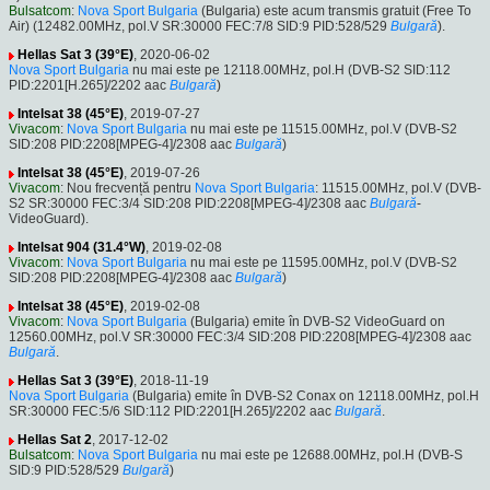
Bulsatcom
:
Nova Sport Bulgaria
(Bulgaria) este acum transmis gratuit (Free To
Air) (12482.00MHz, pol.V SR:30000 FEC:7/8 SID:9 PID:528/529
Bulgară
).
Hellas Sat 3 (39°E)
, 2020-06-02
Nova Sport Bulgaria
nu mai este pe 12118.00MHz, pol.H (DVB-S2 SID:112
PID:2201[H.265]/2202 aac
Bulgară
)
Intelsat 38 (45°E)
, 2019-07-27
Vivacom
:
Nova Sport Bulgaria
nu mai este pe 11515.00MHz, pol.V (DVB-S2
SID:208 PID:2208[MPEG-4]/2308 aac
Bulgară
)
Intelsat 38 (45°E)
, 2019-07-26
Vivacom
: Nou frecvență pentru
Nova Sport Bulgaria
: 11515.00MHz, pol.V (DVB-
S2 SR:30000 FEC:3/4 SID:208 PID:2208[MPEG-4]/2308 aac
Bulgară
-
VideoGuard).
Intelsat 904 (31.4°W)
, 2019-02-08
Vivacom
:
Nova Sport Bulgaria
nu mai este pe 11595.00MHz, pol.V (DVB-S2
SID:208 PID:2208[MPEG-4]/2308 aac
Bulgară
)
Intelsat 38 (45°E)
, 2019-02-08
Vivacom
:
Nova Sport Bulgaria
(Bulgaria) emite în DVB-S2 VideoGuard on
12560.00MHz, pol.V SR:30000 FEC:3/4 SID:208 PID:2208[MPEG-4]/2308 aac
Bulgară
.
Hellas Sat 3 (39°E)
, 2018-11-19
Nova Sport Bulgaria
(Bulgaria) emite în DVB-S2 Conax on 12118.00MHz, pol.H
SR:30000 FEC:5/6 SID:112 PID:2201[H.265]/2202 aac
Bulgară
.
Hellas Sat 2
, 2017-12-02
Bulsatcom
:
Nova Sport Bulgaria
nu mai este pe 12688.00MHz, pol.H (DVB-S
SID:9 PID:528/529
Bulgară
)