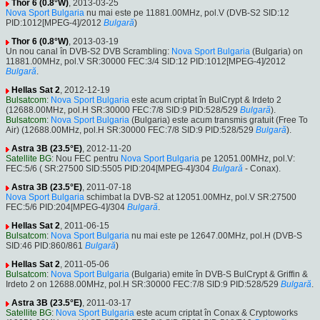
Thor 6 (0.8°W)
, 2013-03-25
Nova Sport Bulgaria
nu mai este pe 11881.00MHz, pol.V (DVB-S2 SID:12
PID:1012[MPEG-4]/2012
Bulgară
)
Thor 6 (0.8°W)
, 2013-03-19
Un nou canal în DVB-S2 DVB Scrambling:
Nova Sport Bulgaria
(Bulgaria) on
11881.00MHz, pol.V SR:30000 FEC:3/4 SID:12 PID:1012[MPEG-4]/2012
Bulgară
.
Hellas Sat 2
, 2012-12-19
Bulsatcom
:
Nova Sport Bulgaria
este acum criptat în BulCrypt & Irdeto 2
(12688.00MHz, pol.H SR:30000 FEC:7/8 SID:9 PID:528/529
Bulgară
).
Bulsatcom
:
Nova Sport Bulgaria
(Bulgaria) este acum transmis gratuit (Free To
Air) (12688.00MHz, pol.H SR:30000 FEC:7/8 SID:9 PID:528/529
Bulgară
).
Astra 3B (23.5°E)
, 2012-11-20
Satellite BG
: Nou FEC pentru
Nova Sport Bulgaria
pe 12051.00MHz, pol.V:
FEC:5/6 ( SR:27500 SID:5505 PID:204[MPEG-4]/304
Bulgară
- Conax).
Astra 3B (23.5°E)
, 2011-07-18
Nova Sport Bulgaria
schimbat la DVB-S2 at 12051.00MHz, pol.V SR:27500
FEC:5/6 PID:204[MPEG-4]/304
Bulgară
.
Hellas Sat 2
, 2011-06-15
Bulsatcom
:
Nova Sport Bulgaria
nu mai este pe 12647.00MHz, pol.H (DVB-S
SID:46 PID:860/861
Bulgară
)
Hellas Sat 2
, 2011-05-06
Bulsatcom
:
Nova Sport Bulgaria
(Bulgaria) emite în DVB-S BulCrypt & Griffin &
Irdeto 2 on 12688.00MHz, pol.H SR:30000 FEC:7/8 SID:9 PID:528/529
Bulgară
.
Astra 3B (23.5°E)
, 2011-03-17
Satellite BG
:
Nova Sport Bulgaria
este acum criptat în Conax & Cryptoworks