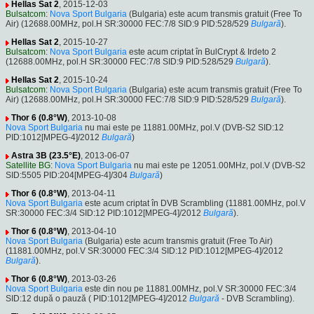
Hellas Sat 2
, 2015-12-03
Bulsatcom
:
Nova Sport Bulgaria
(Bulgaria) este acum transmis gratuit (Free To
Air) (12688.00MHz, pol.H SR:30000 FEC:7/8 SID:9 PID:528/529
Bulgară
).
Hellas Sat 2
, 2015-10-27
Bulsatcom
:
Nova Sport Bulgaria
este acum criptat în BulCrypt & Irdeto 2
(12688.00MHz, pol.H SR:30000 FEC:7/8 SID:9 PID:528/529
Bulgară
).
Hellas Sat 2
, 2015-10-24
Bulsatcom
:
Nova Sport Bulgaria
(Bulgaria) este acum transmis gratuit (Free To
Air) (12688.00MHz, pol.H SR:30000 FEC:7/8 SID:9 PID:528/529
Bulgară
).
Thor 6 (0.8°W)
, 2013-10-08
Nova Sport Bulgaria
nu mai este pe 11881.00MHz, pol.V (DVB-S2 SID:12
PID:1012[MPEG-4]/2012
Bulgară
)
Astra 3B (23.5°E)
, 2013-06-07
Satellite BG
:
Nova Sport Bulgaria
nu mai este pe 12051.00MHz, pol.V (DVB-S2
SID:5505 PID:204[MPEG-4]/304
Bulgară
)
Thor 6 (0.8°W)
, 2013-04-11
Nova Sport Bulgaria
este acum criptat în DVB Scrambling (11881.00MHz, pol.V
SR:30000 FEC:3/4 SID:12 PID:1012[MPEG-4]/2012
Bulgară
).
Thor 6 (0.8°W)
, 2013-04-10
Nova Sport Bulgaria
(Bulgaria) este acum transmis gratuit (Free To Air)
(11881.00MHz, pol.V SR:30000 FEC:3/4 SID:12 PID:1012[MPEG-4]/2012
Bulgară
).
Thor 6 (0.8°W)
, 2013-03-26
Nova Sport Bulgaria
este din nou pe 11881.00MHz, pol.V SR:30000 FEC:3/4
SID:12 după o pauză ( PID:1012[MPEG-4]/2012
Bulgară
- DVB Scrambling).