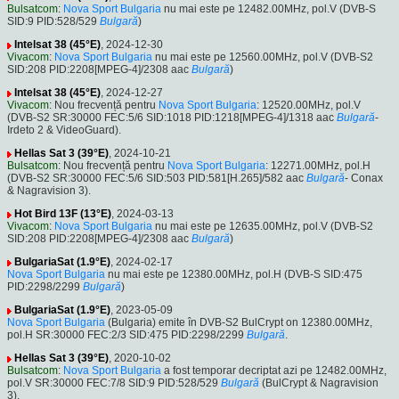
Bulsatcom
:
Nova Sport Bulgaria
nu mai este pe 12482.00MHz, pol.V (DVB-S
SID:9 PID:528/529
Bulgară
)
Intelsat 38 (45°E)
, 2024-12-30
Vivacom
:
Nova Sport Bulgaria
nu mai este pe 12560.00MHz, pol.V (DVB-S2
SID:208 PID:2208[MPEG-4]/2308 aac
Bulgară
)
Intelsat 38 (45°E)
, 2024-12-27
Vivacom
: Nou frecvență pentru
Nova Sport Bulgaria
: 12520.00MHz, pol.V
(DVB-S2 SR:30000 FEC:5/6 SID:1018 PID:1218[MPEG-4]/1318 aac
Bulgară
-
Irdeto 2 & VideoGuard).
Hellas Sat 3 (39°E)
, 2024-10-21
Bulsatcom
: Nou frecvență pentru
Nova Sport Bulgaria
: 12271.00MHz, pol.H
(DVB-S2 SR:30000 FEC:5/6 SID:503 PID:581[H.265]/582 aac
Bulgară
- Conax
& Nagravision 3).
Hot Bird 13F (13°E)
, 2024-03-13
Vivacom
:
Nova Sport Bulgaria
nu mai este pe 12635.00MHz, pol.V (DVB-S2
SID:208 PID:2208[MPEG-4]/2308 aac
Bulgară
)
BulgariaSat (1.9°E)
, 2024-02-17
Nova Sport Bulgaria
nu mai este pe 12380.00MHz, pol.H (DVB-S SID:475
PID:2298/2299
Bulgară
)
BulgariaSat (1.9°E)
, 2023-05-09
Nova Sport Bulgaria
(Bulgaria) emite în DVB-S2 BulCrypt on 12380.00MHz,
pol.H SR:30000 FEC:2/3 SID:475 PID:2298/2299
Bulgară
.
Hellas Sat 3 (39°E)
, 2020-10-02
Bulsatcom
:
Nova Sport Bulgaria
a fost temporar decriptat azi pe 12482.00MHz,
pol.V SR:30000 FEC:7/8 SID:9 PID:528/529
Bulgară
(BulCrypt & Nagravision
3).