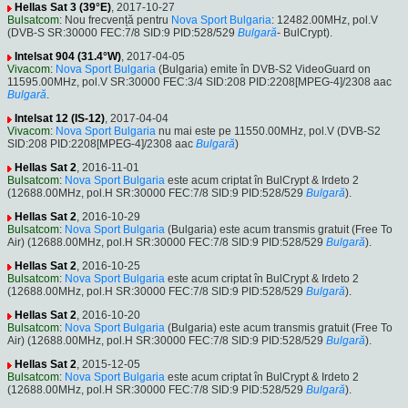
Hellas Sat 3 (39°E)
, 2017-10-27
Bulsatcom
: Nou frecvență pentru
Nova Sport Bulgaria
: 12482.00MHz, pol.V
(DVB-S SR:30000 FEC:7/8 SID:9 PID:528/529
Bulgară
- BulCrypt).
Intelsat 904 (31.4°W)
, 2017-04-05
Vivacom
:
Nova Sport Bulgaria
(Bulgaria) emite în DVB-S2 VideoGuard on
11595.00MHz, pol.V SR:30000 FEC:3/4 SID:208 PID:2208[MPEG-4]/2308 aac
Bulgară
.
Intelsat 12 (IS-12)
, 2017-04-04
Vivacom
:
Nova Sport Bulgaria
nu mai este pe 11550.00MHz, pol.V (DVB-S2
SID:208 PID:2208[MPEG-4]/2308 aac
Bulgară
)
Hellas Sat 2
, 2016-11-01
Bulsatcom
:
Nova Sport Bulgaria
este acum criptat în BulCrypt & Irdeto 2
(12688.00MHz, pol.H SR:30000 FEC:7/8 SID:9 PID:528/529
Bulgară
).
Hellas Sat 2
, 2016-10-29
Bulsatcom
:
Nova Sport Bulgaria
(Bulgaria) este acum transmis gratuit (Free To
Air) (12688.00MHz, pol.H SR:30000 FEC:7/8 SID:9 PID:528/529
Bulgară
).
Hellas Sat 2
, 2016-10-25
Bulsatcom
:
Nova Sport Bulgaria
este acum criptat în BulCrypt & Irdeto 2
(12688.00MHz, pol.H SR:30000 FEC:7/8 SID:9 PID:528/529
Bulgară
).
Hellas Sat 2
, 2016-10-20
Bulsatcom
:
Nova Sport Bulgaria
(Bulgaria) este acum transmis gratuit (Free To
Air) (12688.00MHz, pol.H SR:30000 FEC:7/8 SID:9 PID:528/529
Bulgară
).
Hellas Sat 2
, 2015-12-05
Bulsatcom
:
Nova Sport Bulgaria
este acum criptat în BulCrypt & Irdeto 2
(12688.00MHz, pol.H SR:30000 FEC:7/8 SID:9 PID:528/529
Bulgară
).