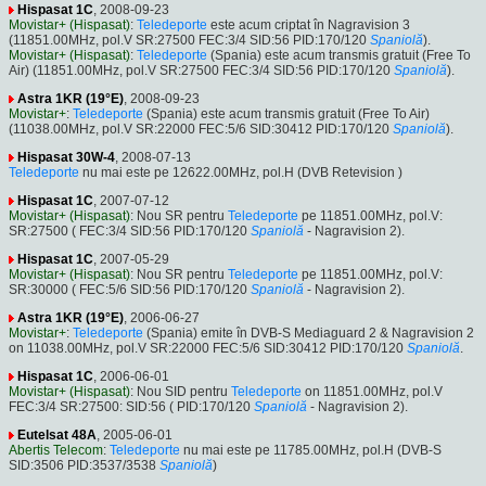
Hispasat 1C
, 2008-09-23
Movistar+ (Hispasat)
:
Teledeporte
este acum criptat în Nagravision 3
(11851.00MHz, pol.V SR:27500 FEC:3/4 SID:56 PID:170/120
Spaniolă
).
Movistar+ (Hispasat)
:
Teledeporte
(Spania) este acum transmis gratuit (Free To
Air) (11851.00MHz, pol.V SR:27500 FEC:3/4 SID:56 PID:170/120
Spaniolă
).
Astra 1KR (19°E)
, 2008-09-23
Movistar+
:
Teledeporte
(Spania) este acum transmis gratuit (Free To Air)
(11038.00MHz, pol.V SR:22000 FEC:5/6 SID:30412 PID:170/120
Spaniolă
).
Hispasat 30W-4
, 2008-07-13
Teledeporte
nu mai este pe 12622.00MHz, pol.H (DVB Retevision )
Hispasat 1C
, 2007-07-12
Movistar+ (Hispasat)
: Nou SR pentru
Teledeporte
pe 11851.00MHz, pol.V:
SR:27500 ( FEC:3/4 SID:56 PID:170/120
Spaniolă
- Nagravision 2).
Hispasat 1C
, 2007-05-29
Movistar+ (Hispasat)
: Nou SR pentru
Teledeporte
pe 11851.00MHz, pol.V:
SR:30000 ( FEC:5/6 SID:56 PID:170/120
Spaniolă
- Nagravision 2).
Astra 1KR (19°E)
, 2006-06-27
Movistar+
:
Teledeporte
(Spania) emite în DVB-S Mediaguard 2 & Nagravision 2
on 11038.00MHz, pol.V SR:22000 FEC:5/6 SID:30412 PID:170/120
Spaniolă
.
Hispasat 1C
, 2006-06-01
Movistar+ (Hispasat)
: Nou SID pentru
Teledeporte
on 11851.00MHz, pol.V
FEC:3/4 SR:27500: SID:56 ( PID:170/120
Spaniolă
- Nagravision 2).
Eutelsat 48A
, 2005-06-01
Abertis Telecom
:
Teledeporte
nu mai este pe 11785.00MHz, pol.H (DVB-S
SID:3506 PID:3537/3538
Spaniolă
)