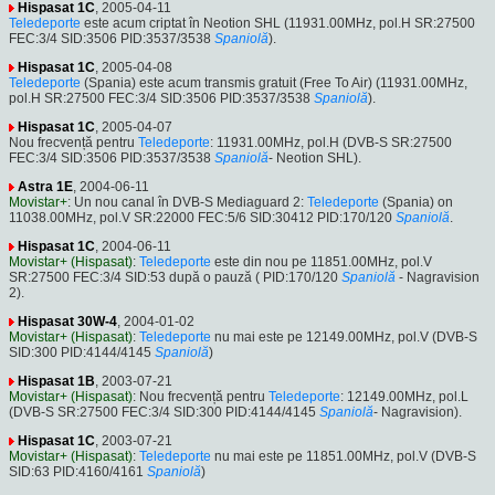
Hispasat 1C
, 2005-04-11
Teledeporte
este acum criptat în Neotion SHL (11931.00MHz, pol.H SR:27500
FEC:3/4 SID:3506 PID:3537/3538
Spaniolă
).
Hispasat 1C
, 2005-04-08
Teledeporte
(Spania) este acum transmis gratuit (Free To Air) (11931.00MHz,
pol.H SR:27500 FEC:3/4 SID:3506 PID:3537/3538
Spaniolă
).
Hispasat 1C
, 2005-04-07
Nou frecvență pentru
Teledeporte
: 11931.00MHz, pol.H (DVB-S SR:27500
FEC:3/4 SID:3506 PID:3537/3538
Spaniolă
- Neotion SHL).
Astra 1E
, 2004-06-11
Movistar+
: Un nou canal în DVB-S Mediaguard 2:
Teledeporte
(Spania) on
11038.00MHz, pol.V SR:22000 FEC:5/6 SID:30412 PID:170/120
Spaniolă
.
Hispasat 1C
, 2004-06-11
Movistar+ (Hispasat)
:
Teledeporte
este din nou pe 11851.00MHz, pol.V
SR:27500 FEC:3/4 SID:53 după o pauză ( PID:170/120
Spaniolă
- Nagravision
2).
Hispasat 30W-4
, 2004-01-02
Movistar+ (Hispasat)
:
Teledeporte
nu mai este pe 12149.00MHz, pol.V (DVB-S
SID:300 PID:4144/4145
Spaniolă
)
Hispasat 1B
, 2003-07-21
Movistar+ (Hispasat)
: Nou frecvență pentru
Teledeporte
: 12149.00MHz, pol.L
(DVB-S SR:27500 FEC:3/4 SID:300 PID:4144/4145
Spaniolă
- Nagravision).
Hispasat 1C
, 2003-07-21
Movistar+ (Hispasat)
:
Teledeporte
nu mai este pe 11851.00MHz, pol.V (DVB-S
SID:63 PID:4160/4161
Spaniolă
)