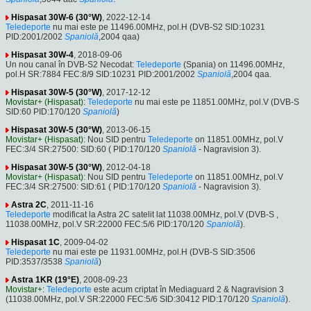
Hispasat 30W-6 (30°W)
, 2022-12-14
Teledeporte
nu mai este pe 11496.00MHz, pol.H (DVB-S2 SID:10231
PID:2001/2002
Spaniolă
,2004 qaa)
Hispasat 30W-4
, 2018-09-06
Un nou canal în DVB-S2 Necodat:
Teledeporte
(Spania) on 11496.00MHz,
pol.H SR:7884 FEC:8/9 SID:10231 PID:2001/2002
Spaniolă
,2004 qaa.
Hispasat 30W-5 (30°W)
, 2017-12-12
Movistar+ (Hispasat)
:
Teledeporte
nu mai este pe 11851.00MHz, pol.V (DVB-S
SID:60 PID:170/120
Spaniolă
)
Hispasat 30W-5 (30°W)
, 2013-06-15
Movistar+ (Hispasat)
: Nou SID pentru
Teledeporte
on 11851.00MHz, pol.V
FEC:3/4 SR:27500: SID:60 ( PID:170/120
Spaniolă
- Nagravision 3).
Hispasat 30W-5 (30°W)
, 2012-04-18
Movistar+ (Hispasat)
: Nou SID pentru
Teledeporte
on 11851.00MHz, pol.V
FEC:3/4 SR:27500: SID:61 ( PID:170/120
Spaniolă
- Nagravision 3).
Astra 2C
, 2011-11-16
Teledeporte
modificat la Astra 2C satelit lat 11038.00MHz, pol.V (DVB-S ,
11038.00MHz, pol.V SR:22000 FEC:5/6 PID:170/120
Spaniolă
).
Hispasat 1C
, 2009-04-02
Teledeporte
nu mai este pe 11931.00MHz, pol.H (DVB-S SID:3506
PID:3537/3538
Spaniolă
)
Astra 1KR (19°E)
, 2008-09-23
Movistar+
:
Teledeporte
este acum criptat în Mediaguard 2 & Nagravision 3
(11038.00MHz, pol.V SR:22000 FEC:5/6 SID:30412 PID:170/120
Spaniolă
).