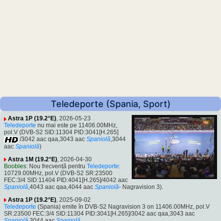
Teledeporte (Spania, Sport)
Astra 1P (19.2°E)
, 2026-05-23
Teledeporte
nu mai este pe 11406.00MHz,
pol.V (DVB-S2 SID:11304 PID:3041[H.265]
/3042 aac qaa,3043 aac
Spaniolă
,3044
aac
Spaniolă
)
Astra 1M (19.2°E)
, 2026-04-30
Boobles
: Nou frecvență pentru
Teledeporte
:
10729.00MHz, pol.V (DVB-S2 SR:23500
FEC:3/4 SID:11404 PID:4041[H.265]/4042 aac
Spaniolă
,4043 aac qaa,4044 aac
Spaniolă
- Nagravision 3).
Astra 1P (19.2°E)
, 2025-09-02
Teledeporte
(Spania) emite în DVB-S2 Nagravision 3 on 11406.00MHz, pol.V
SR:23500 FEC:3/4 SID:11304 PID:3041[H.265]/3042 aac qaa,3043 aac
Spaniolă
,3044 aac
Spaniolă
.