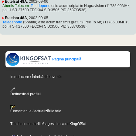
Eutelsat 48A
, 2002-09-06
Abertis Telecom
:
Teledeporte
este acum criptat în Nagravision (11785.00MHz,
pol.H SR:27500 FEC:3/4 SID:3506 PID:3537/3538).
Eutelsat 48A
, 2002-09-05
Teledeporte
(Spania) este acum transmis gratuit (Free To Air) (11785.00MHz,
pol.H SR:27500 FEC:3/4 SID:3506 PID:3537/3538).
Pagina principală
Introducere / Întrebări frecvente
Definește-ți profilul
Comentariile / actualizările tale
Trimite comentariile/sugestiile catre KingOfSat