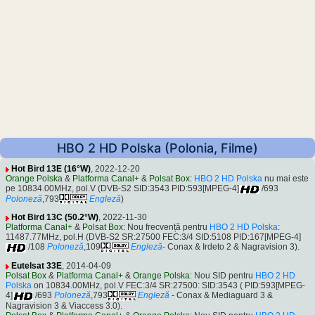
HBO 2 HD Polska (Polonia, Filme)
Hot Bird 13E (16°W)
, 2022-12-20
Orange Polska
&
Platforma Canal+
&
Polsat Box
:
HBO 2 HD Polska
nu mai este
pe 10834.00MHz, pol.V (DVB-S2 SID:3543 PID:593[MPEG-4]
/693
Poloneză
,793
Engleză
)
Hot Bird 13C (50.2°W)
, 2022-11-30
Platforma Canal+
&
Polsat Box
: Nou frecvență pentru
HBO 2 HD Polska
:
11487.77MHz, pol.H (DVB-S2 SR:27500 FEC:3/4 SID:5108 PID:167[MPEG-4]
/108
Poloneză
,109
Engleză
- Conax & Irdeto 2 & Nagravision 3).
Eutelsat 33E
, 2014-04-09
Polsat Box
&
Platforma Canal+
&
Orange Polska
: Nou SID pentru
HBO 2 HD
Polska
on 10834.00MHz, pol.V FEC:3/4 SR:27500: SID:3543 ( PID:593[MPEG-
4]
/693
Poloneză
,793
Engleză
- Conax & Mediaguard 3 &
Nagravision 3 & Viaccess 3.0).