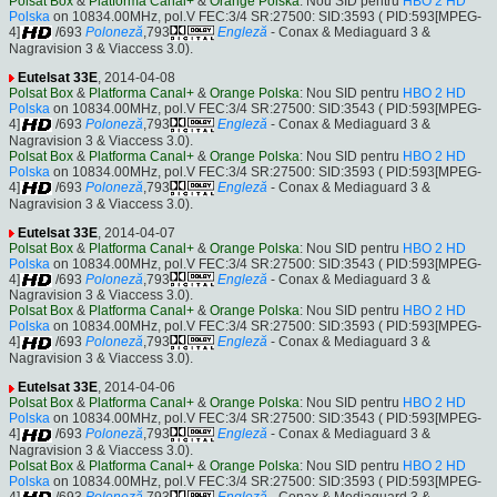
Polsat Box
&
Platforma Canal+
&
Orange Polska
: Nou SID pentru
HBO 2 HD
Polska
on 10834.00MHz, pol.V FEC:3/4 SR:27500: SID:3593 ( PID:593[MPEG-
4]
/693
Poloneză
,793
Engleză
- Conax & Mediaguard 3 &
Nagravision 3 & Viaccess 3.0).
Eutelsat 33E
, 2014-04-08
Polsat Box
&
Platforma Canal+
&
Orange Polska
: Nou SID pentru
HBO 2 HD
Polska
on 10834.00MHz, pol.V FEC:3/4 SR:27500: SID:3543 ( PID:593[MPEG-
4]
/693
Poloneză
,793
Engleză
- Conax & Mediaguard 3 &
Nagravision 3 & Viaccess 3.0).
Polsat Box
&
Platforma Canal+
&
Orange Polska
: Nou SID pentru
HBO 2 HD
Polska
on 10834.00MHz, pol.V FEC:3/4 SR:27500: SID:3593 ( PID:593[MPEG-
4]
/693
Poloneză
,793
Engleză
- Conax & Mediaguard 3 &
Nagravision 3 & Viaccess 3.0).
Eutelsat 33E
, 2014-04-07
Polsat Box
&
Platforma Canal+
&
Orange Polska
: Nou SID pentru
HBO 2 HD
Polska
on 10834.00MHz, pol.V FEC:3/4 SR:27500: SID:3543 ( PID:593[MPEG-
4]
/693
Poloneză
,793
Engleză
- Conax & Mediaguard 3 &
Nagravision 3 & Viaccess 3.0).
Polsat Box
&
Platforma Canal+
&
Orange Polska
: Nou SID pentru
HBO 2 HD
Polska
on 10834.00MHz, pol.V FEC:3/4 SR:27500: SID:3593 ( PID:593[MPEG-
4]
/693
Poloneză
,793
Engleză
- Conax & Mediaguard 3 &
Nagravision 3 & Viaccess 3.0).
Eutelsat 33E
, 2014-04-06
Polsat Box
&
Platforma Canal+
&
Orange Polska
: Nou SID pentru
HBO 2 HD
Polska
on 10834.00MHz, pol.V FEC:3/4 SR:27500: SID:3543 ( PID:593[MPEG-
4]
/693
Poloneză
,793
Engleză
- Conax & Mediaguard 3 &
Nagravision 3 & Viaccess 3.0).
Polsat Box
&
Platforma Canal+
&
Orange Polska
: Nou SID pentru
HBO 2 HD
Polska
on 10834.00MHz, pol.V FEC:3/4 SR:27500: SID:3593 ( PID:593[MPEG-