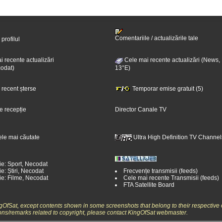
Comentariile / actualizările tale
 profilul
 recente actualizări
Cele mai recente actualizări (News,
odat)
13°E)
i recent șterse
Temporar emise gratuit (5)
e recepție
Director Canale TV
ele mai căutate
Ultra High Definition TV Channel
ie: Sport, Necodat
e: Știri, Necodat
Frecvențe transmisii (feeds)
ie: Filme, Necodat
Cele mai recente Transmisii (feeds)
FTA Satellite Board
ngOfSat, except contents shown in some screenshots that belong to their respective 
ons/remarks related to copyright, please contact KingOfSat webmaster.