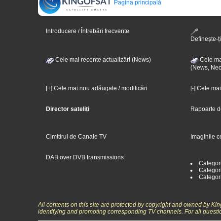
Pagina principală
Introducere / Întrebări frecvente
Definește-ți
Cele mai recente actualizări (News)
Cele mai
(News, Nec
[+] Cele mai nou adăugate / modificări
[-] Cele ma
Director sateliți
Rapoarte d
Cimitirul de Canale TV
Imaginile c
DAB over DVB transmissions
Categor
Categori
Categor
All contents on this site are protected by copyright and owned by Ki
identifying and promoting corresponding TV channels. For all questi