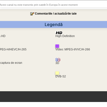
Acest canal nu este transmis prin satelit în Europa în acest moment
Comentariile / actualizările tale
Legendă
ra HD
High Definition
MPEG-H/HEVC/H-265
Video: MPEG-I/VVC/H-266
 captura de ecran
3D
DVB-S2