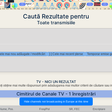
Caută Rezultate pentru
Toate transmisiile
Cele mai nou adăugate / modificări
[-] Cele mai recent șterse
Temporar emise gr
TV - NICI UN REZULTAT
oți obține mai multe răspunsuri prin adaăugarea mai multor criterii de căutare sau i
Cimitirul de Canale TV - 1 înregistrări
Nume, Pos.
Freq/Pol
SR, FEC
Encriptare