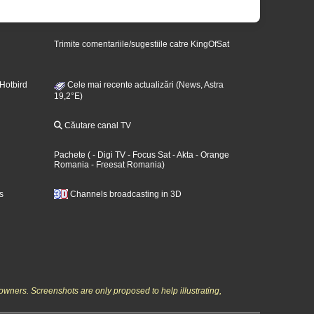
Trimite comentariile/sugestiile catre KingOfSat
 Hotbird
Cele mai recente actualizări (News, Astra
19,2°E)
Căutare canal TV
Pachete
(
- Digi TV
- Focus Sat
- Akta
- Orange
Romania
- Freesat Romania
)
s
Channels broadcasting in 3D
owners. Screenshots are only proposed to help illustrating,