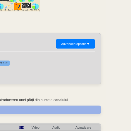
Advanced options
▼
atuit
ntroducerea unei părți din numele canalului.
SID
Video
Audio
Actualizare