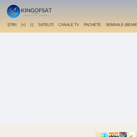
ȘTIRI
[+]
[-]
SATELIȚI
CANALE TV
PACHETE
SEMNALE (BEAM