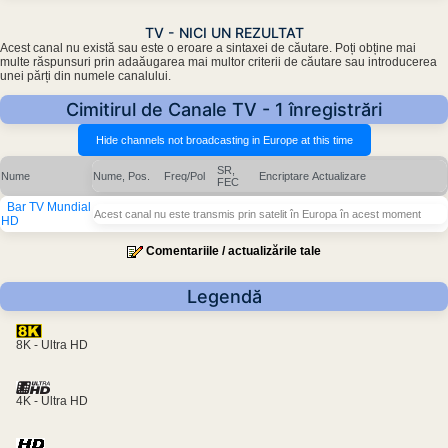
TV - NICI UN REZULTAT
Acest canal nu există sau este o eroare a sintaxei de căutare. Poți obține mai
multe răspunsuri prin adaăugarea mai multor criterii de căutare sau introducerea
unei părți din numele canalului.
Cimitirul de Canale TV - 1 înregistrări
SR,
Nume
Nume, Pos.
Freq/Pol
Encriptare
Actualizare
FEC
Bar TV Mundial
Acest canal nu este transmis prin satelit în Europa în acest moment
HD
Comentariile / actualizările tale
Legendă
8K - Ultra HD
4K - Ultra HD