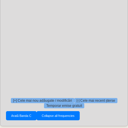
[+] Cele mai nou adăugate / modificări
[-] Cele mai recent șterse
Temporar emise gratuit