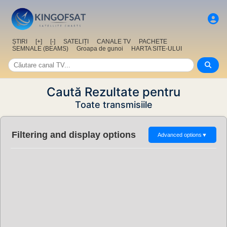
ȘTIRI
[+]
[-]
SATELIȚI
CANALE TV
PACHETE
SEMNALE (BEAMS)
Groapa de gunoi
HARTA SITE-ULUI
Caută Rezultate pentru
Toate transmisiile
Filtering and display options
Advanced options
▼