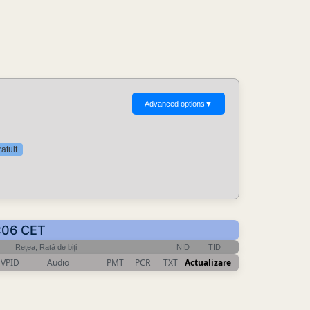
Advanced options
▼
atuit
3:06 CET
Rețea, Rată de biți
NID
TID
VPID
Audio
PMT
PCR
TXT
Actualizare