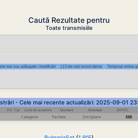
Caută Rezultate pentru
Toate transmisiile
Cele mai nou adăugate / modificări
[-] Cele mai recent șterse
Temporar emise gr
istrări - Cele mai recente actualizări: 2025-09-01 2
Pol
Txp
Zonă de acoperire
Standard
Modulație
SR/FEC
Categorie
Pachete
Encriptare
SID
BulgariaSat
(
1.9°E
)