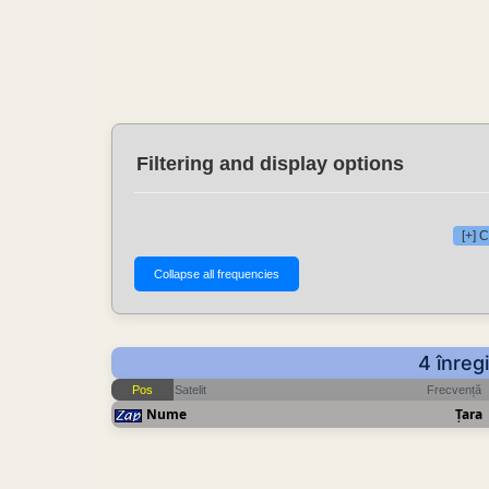
Filtering and display options
[+] 
4 înreg
Pos
Satelit
Frecvență
Nume
Țara