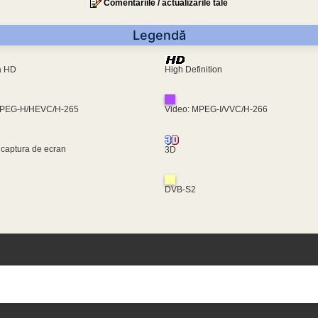
Comentariile / actualizările tale
Legendă
ra HD
High Definition
MPEG-H/HEVC/H-265
Video: MPEG-I/VVC/H-266
 captura de ecran
3D
DVB-S2