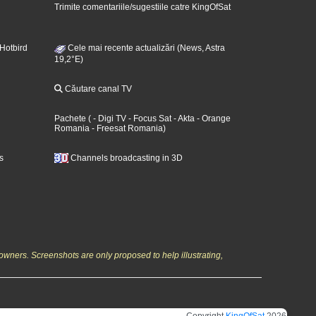
Trimite comentariile/sugestiile catre KingOfSat
 Hotbird
Cele mai recente actualizări (News, Astra
19,2°E)
Căutare canal TV
Pachete
(
- Digi TV
- Focus Sat
- Akta
- Orange
Romania
- Freesat Romania
)
s
Channels broadcasting in 3D
owners. Screenshots are only proposed to help illustrating,