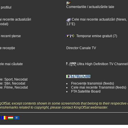
Comentariile / actualizările tale
 profilul
 recente actualizări
Cele mai recente actualizări (News,
odat)
13°E)
i recent șterse
Temporar emise gratuit (7)
e recepție
Director Canale TV
ele mai căutate
Ultra High Definition TV Channel
ie: Sport, Necodat
e: Știri, Necodat
Frecvențe transmisii (feeds)
ie: Filme, Necodat
Cele mai recente Transmisii (feeds)
FTA Satellite Board
ngOfSat, except contents shown in some screenshots that belong to their respective 
ons/remarks related to copyright, please contact KingOfSat webmaster.