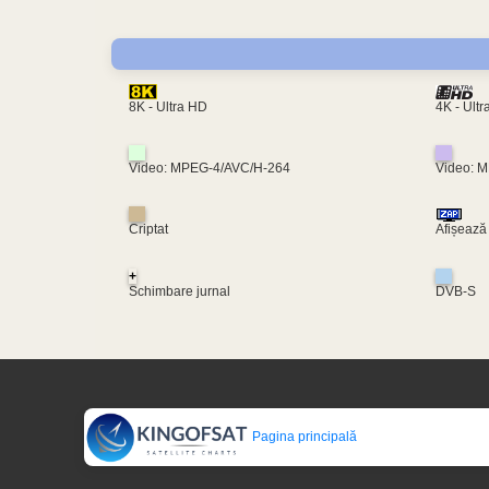
4K - Ult
8K - Ultra HD
Video: MPEG-4/AVC/H-264
Video: 
Criptat
Afișează
+
Schimbare jurnal
DVB-S
Pagina principală