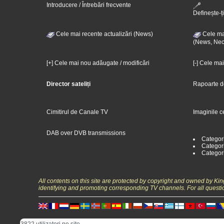
Introducere / Întrebări frecvente
Definește-ți
Cele mai recente actualizări (News)
Cele mai
(News, Nec
[+] Cele mai nou adăugate / modificări
[-] Cele ma
Director sateliți
Rapoarte d
Cimitirul de Canale TV
Imaginile c
DAB over DVB transmissions
Categor
Categori
Categor
All contents on this site are protected by copyright and owned by Ki
identifying and promoting corresponding TV channels. For all questi