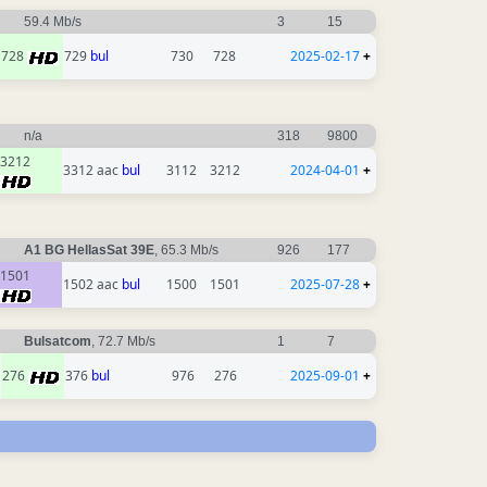
59.4 Mb/s
3
15
728
729
bul
730
728
2025-02-17
+
n/a
318
9800
3212
3312 aac
bul
3112
3212
2024-04-01
+
A1 BG HellasSat 39E
, 65.3 Mb/s
926
177
1501
1502 aac
bul
1500
1501
2025-07-28
+
Bulsatcom
, 72.7 Mb/s
1
7
276
376
bul
976
276
2025-09-01
+