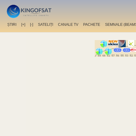
ȘTIRI
[+]
[-]
SATELIȚI
CANALE TV
PACHETE
SEMNALE (BEAM