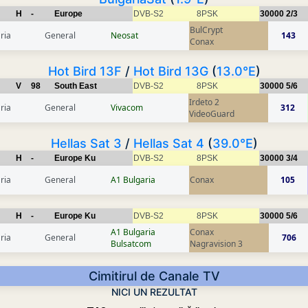
H
-
Europe
DVB-S2
8PSK
30000
2/3
BulCrypt
ria
General
Neosat
143
Conax
Hot Bird 13F
/
Hot Bird 13G
(
13.0°E
)
V
98
South East
DVB-S2
8PSK
30000
5/6
Irdeto 2
ria
General
Vivacom
312
VideoGuard
Hellas Sat 3
/
Hellas Sat 4
(
39.0°E
)
H
-
Europe Ku
DVB-S2
8PSK
30000
3/4
ria
General
A1 Bulgaria
Conax
105
H
-
Europe Ku
DVB-S2
8PSK
30000
5/6
A1 Bulgaria
Conax
ria
General
706
Bulsatcom
Nagravision 3
Cimitirul de Canale TV
NICI UN REZULTAT