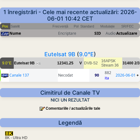
1 înregistrări - Cele mai recente actualizări: 2026-
06-01 10:42 CET
Pos
Satelit
Frecvență
Pol
Standard
Modulație
SR/FEC
Nume
Encriptare
SID
Audio
Actualizare
Eutelsat 9B
(
9.0°E
)
16APSK
9.0°E
Eutelsat 9B
12341.25
V
DVB-S2
31400
2/3
1
Stream 36
882
Canale 137
Necodat
90
2026-06-01
+
ita
Cimitirul de Canale TV
NICI UN REZULTAT
Comentariile / actualizările tale
Legendă
8K - Ultra HD