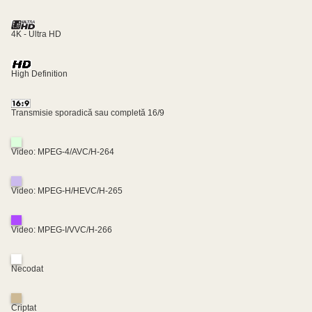
4K - Ultra HD
High Definition
Transmisie sporadică sau completă 16/9
Video: MPEG-4/AVC/H-264
Video: MPEG-H/HEVC/H-265
Video: MPEG-I/VVC/H-266
Necodat
Criptat