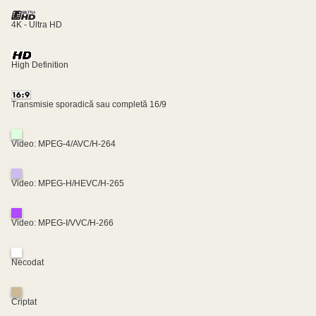
4K - Ultra HD
High Definition
Transmisie sporadică sau completă 16/9
Video: MPEG-4/AVC/H-264
Video: MPEG-H/HEVC/H-265
Video: MPEG-I/VVC/H-266
Necodat
Criptat