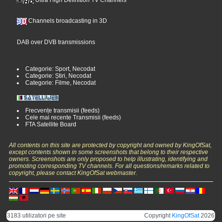
Channels broadcasting in 3D
DAB over DVB transmissions
Categorie: Sport, Necodat
Categorie: Știri, Necodat
Categorie: Filme, Necodat
Frecvențe transmisii (feeds)
Cele mai recente Transmisii (feeds)
FTA Satellite Board
All contents on this site are protected by copyright and owned by KingOfSat,
except contents shown in some screenshots that belong to their respective
owners. Screenshots are only proposed to help illustrating, identifying and
promoting corresponding TV channels. For all questions/remarks related to
copyright, please contact KingOfSat webmaster.
3183 utilizatori pe site
Copyright
KingOfSat
2026