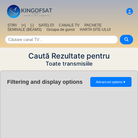
ȘTIRI
[+]
[-]
SATELIȚI
CANALE TV
PACHETE
SEMNALE (BEAMS)
Groapa de gunoi
HARTA SITE-ULUI
Caută Rezultate pentru
Toate transmisiile
Filtering and display options
Advanced options
▼