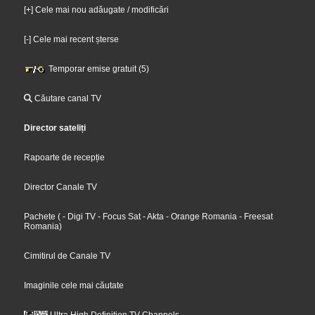
[+] Cele mai nou adăugate / modificări
[-] Cele mai recent șterse
Temporar emise gratuit (5)
Căutare canal TV
Director sateliți
Rapoarte de recepție
Director Canale TV
Pachete
(
- Digi TV
- Focus Sat
- Akta
- Orange Romania
- Freesat
Romania
)
Cimitirul de Canale TV
Imaginile cele mai căutate
Ultra High Definition TV Channels