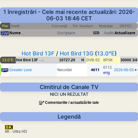
1 înregistrări - Cele mai recente actualizări: 2026-
06-03 18:46 CET
Pos
Satelit
Frecvență
Pol
Standard
Modulație
SR/FEC
Nume
Encriptare
SID
Audio
Actualizare
Hot Bird 13F
/
Hot Bird 13G
(
13.0°E
)
13.0°E
Hot Bird 13F
10727.20
H
DVB-S2
8PSK
30000
3/4
1
6112
Greater Love
Necodat
4611
2026-06-03
+
eng
Cimitirul de Canale TV
NICI UN REZULTAT
Comentariile / actualizările tale
Legendă
8K - Ultra HD