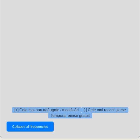
[+] Cele mai nou adăugate / modificări
[-] Cele mai recent șterse
Temporar emise gratuit