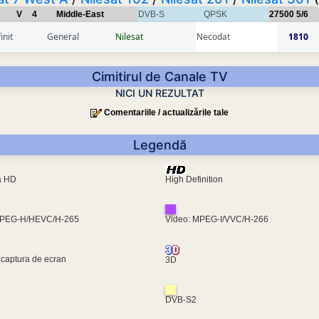
V
4
Middle-East
DVB-S
QPSK
27500
5/6
init
General
Nilesat
Necodat
1810
Cimitirul de Canale TV
NICI UN REZULTAT
Comentariile / actualizările tale
Legendă
ra HD
High Definition
MPEG-H/HEVC/H-265
Video: MPEG-I/VVC/H-266
 captura de ecran
3D
DVB-S2