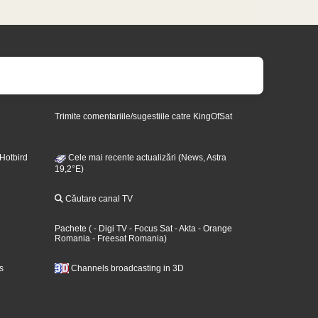
Trimite comentariile/sugestiile catre KingOfSat
 Hotbird
Cele mai recente actualizări (News, Astra
19,2°E)
Căutare canal TV
Pachete
(
- Digi TV
- Focus Sat
- Akta
- Orange
Romania
- Freesat Romania
)
s
Channels broadcasting in 3D