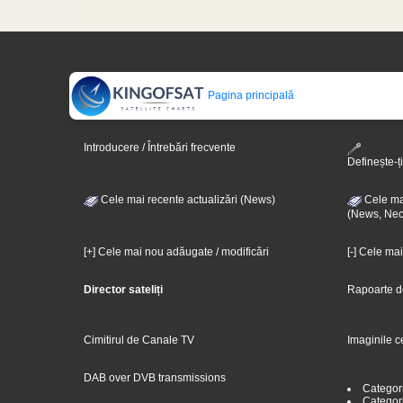
Pagina principală
Introducere / Întrebări frecvente
Definește-ți
Cele mai recente actualizări (News)
Cele mai
(News, Nec
[+] Cele mai nou adăugate / modificări
[-] Cele ma
Director sateliți
Rapoarte d
Cimitirul de Canale TV
Imaginile c
DAB over DVB transmissions
Categor
Categori