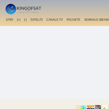
ȘTIRI
[+]
[-]
SATELIȚI
CANALE TV
PACHETE
SEMNALE (BEAM