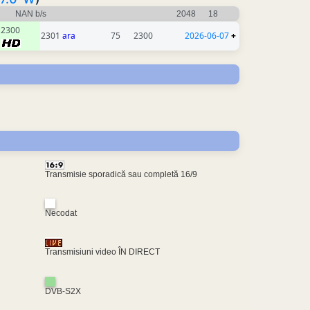
NAN b/s
2048
18
2300
2301
ara
75
2300
2026-06-07
+
Transmisie sporadică sau completă 16/9
Necodat
Transmisiuni video ÎN DIRECT
DVB-S2X