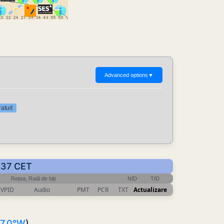
Advanced options
▼
atuit
3:37 CET
Rețea, Rată de biți
NID
TID
VPID
Audio
PMT
PCR
TXT
Actualizare
7.0°W
)