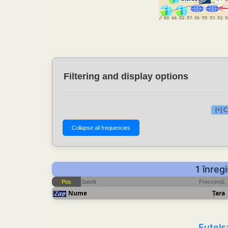
Filtering and display options
[+] 
1 înreg
Pos
Satelit
Frecvență
Nume
Țara
Eutels