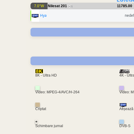
7.0°W
Nilesat 201
11785.00
1
Hya
nedef
4K - Ult
8K - Ultra HD
Video: MPEG-4/AVC/H-264
Video: 
Criptat
Afișează
+
Schimbare jurnal
DVB-S