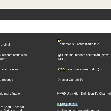
Comentariile / actualizările tale
 profilul
 recente actualizări
Cele mai recente actualizări (News,
odat)
13°E)
i recent șterse
Temporar emise gratuit (5)
e recepție
Director Canale TV
ele mai căutate
Ultra High Definition TV Channel
ie: Sport, Necodat
e: Știri, Necodat
Frecvențe transmisii (feeds)