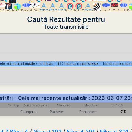
Caută Rezultate pentru
Toate transmisiile
Cele mai nou adăugate / modificări
[-] Cele mai recent șterse
Temporar emise gr
istrări - Cele mai recente actualizări: 2026-06-07 2
Pol
Txp
Zonă de acoperire
Standard
Modulație
SR/FEC
Categorie
Pachete
Encriptare
SID
at 7 West A
/
Nilesat 102
/
Nilesat 201
/
Nilesat 301
(