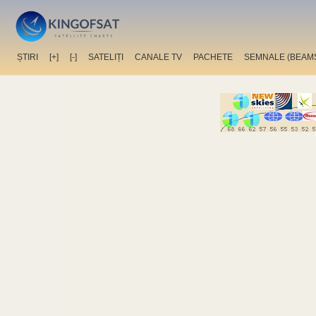
ȘTIRI
[+]
[-]
SATELIȚI
CANALE TV
PACHETE
SEMNALE (BEAM