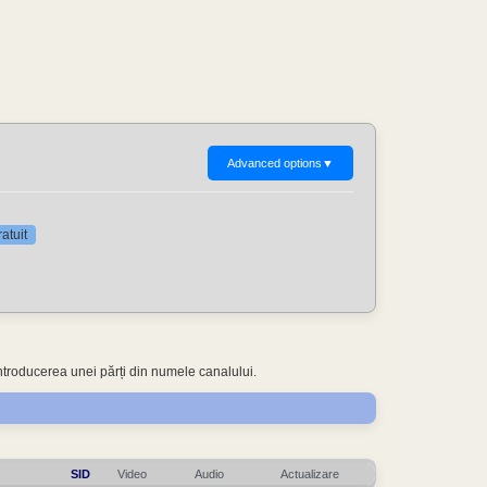
Advanced options
▼
atuit
ntroducerea unei părți din numele canalului.
SID
Video
Audio
Actualizare