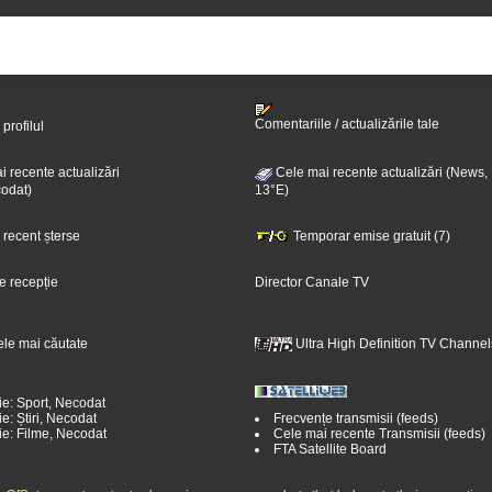
Comentariile / actualizările tale
 profilul
 recente actualizări
Cele mai recente actualizări (News,
odat)
13°E)
i recent șterse
Temporar emise gratuit (7)
e recepție
Director Canale TV
ele mai căutate
Ultra High Definition TV Channel
ie: Sport, Necodat
e: Știri, Necodat
Frecvențe transmisii (feeds)
ie: Filme, Necodat
Cele mai recente Transmisii (feeds)
FTA Satellite Board