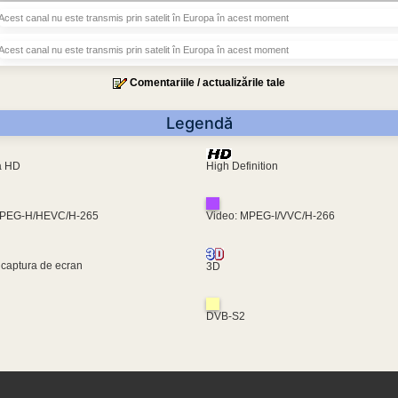
Acest canal nu este transmis prin satelit în Europa în acest moment
Acest canal nu este transmis prin satelit în Europa în acest moment
Comentariile / actualizările tale
Legendă
ra HD
High Definition
MPEG-H/HEVC/H-265
Video: MPEG-I/VVC/H-266
 captura de ecran
3D
DVB-S2