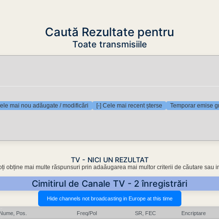
Caută Rezultate pentru
Toate transmisiile
Cele mai nou adăugate / modificări
[-] Cele mai recent șterse
Temporar emise gr
TV - NICI UN REZULTAT
oți obține mai multe răspunsuri prin adaăugarea mai multor criterii de căutare sau i
Cimitirul de Canale TV - 2 înregistrări
Nume, Pos.
Freq/Pol
SR, FEC
Encriptare