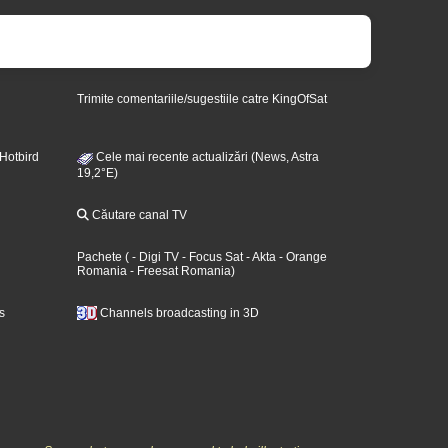
Trimite comentariile/sugestiile catre KingOfSat
 Hotbird
Cele mai recente actualizări (News, Astra
19,2°E)
Căutare canal TV
Pachete
(
- Digi TV
- Focus Sat
- Akta
- Orange
Romania
- Freesat Romania
)
s
Channels broadcasting in 3D