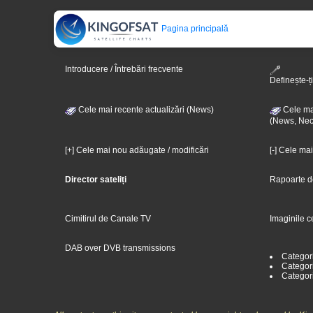
Pagina principală
Introducere / Întrebări frecvente
Definește-ți
Cele mai recente actualizări (News)
Cele mai
(News, Nec
[+] Cele mai nou adăugate / modificări
[-] Cele ma
Director sateliți
Rapoarte d
Cimitirul de Canale TV
Imaginile c
DAB over DVB transmissions
Categor
Categori
Categor