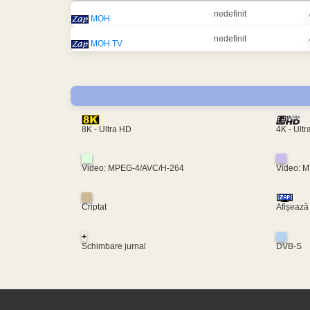
nedefinit
MOH
nedefinit
MOH TV
4K - Ult
8K - Ultra HD
Video: MPEG-4/AVC/H-264
Video: 
Criptat
Afișează
+
Schimbare jurnal
DVB-S