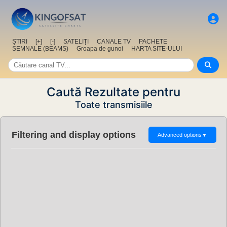
ȘTIRI
[+]
[-]
SATELIȚI
CANALE TV
PACHETE
SEMNALE (BEAMS)
Groapa de gunoi
HARTA SITE-ULUI
Caută Rezultate pentru
Toate transmisiile
Filtering and display options
Advanced options
▼