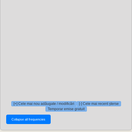
[+] Cele mai nou adăugate / modificări
[-] Cele mai recent șterse
Temporar emise gratuit