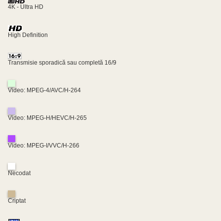
4K - Ultra HD
High Definition
Transmisie sporadică sau completă 16/9
Video: MPEG-4/AVC/H-264
Video: MPEG-H/HEVC/H-265
Video: MPEG-I/VVC/H-266
Necodat
Criptat