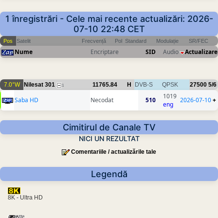
1 înregistrări - Cele mai recente actualizări: 2026-
07-10 22:48 CET
Pos
Satelit
Frecvență
Pol
Standard
Modulație
SR/FEC
Nume
Encriptare
SID
Audio
Actualizare
7.0°W
Nilesat 301
11765.84
H
DVB-S
QPSK
27500
5/6
1
1019
Saba HD
Necodat
510
2026-07-10
+
eng
Cimitirul de Canale TV
NICI UN REZULTAT
Comentariile / actualizările tale
Legendă
8K - Ultra HD