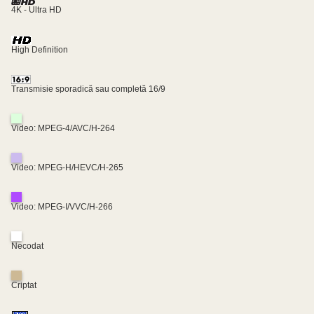
4K - Ultra HD
High Definition
Transmisie sporadică sau completă 16/9
Video: MPEG-4/AVC/H-264
Video: MPEG-H/HEVC/H-265
Video: MPEG-I/VVC/H-266
Necodat
Criptat