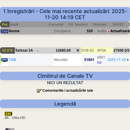
1 înregistrări - Cele mai recente actualizări: 2025-
11-20 14:19 CET
Pos
Satelit
Frecvență
Pol
Standard
Modulație
SR/FEC
Nume
Encriptare
SID
Audio
Actualizare
42.0°E
Turksat 3A
12685.00
H
DVB-S2
8PSK
27500
2/3
1
6901
TMB
Necodat
51801
2025-11-20
+
tur
Cimitirul de Canale TV
NICI UN REZULTAT
Comentariile / actualizările tale
Legendă
8K - Ultra HD