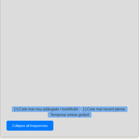
[+] Cele mai nou adăugate / modificări
[-] Cele mai recent șterse
Temporar emise gratuit