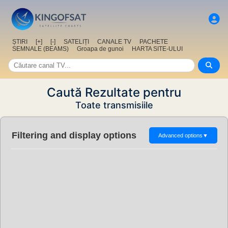
ȘTIRI
[+]
[-]
SATELIȚI
CANALE TV
PACHETE
SEMNALE (BEAMS)
Groapa de gunoi
HARTA SITE-ULUI
Caută Rezultate pentru
Toate transmisiile
Filtering and display options
Advanced options
▼