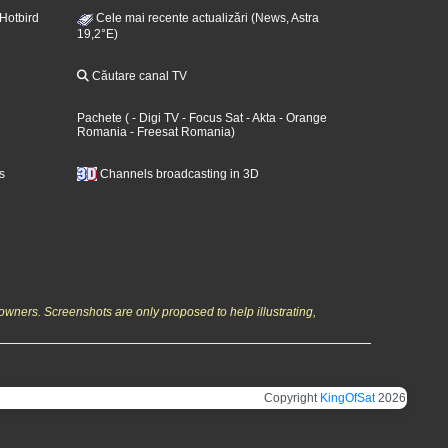
 Hotbird
Cele mai recente actualizări (News, Astra
19,2°E)
Căutare canal TV
Pachete
(
- Digi TV
- Focus Sat
- Akta
- Orange
Romania
- Freesat Romania
)
s
Channels broadcasting in 3D
owners. Screenshots are only proposed to help illustrating,
Copyright
KingOfSat
2026