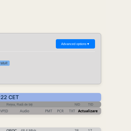
Advanced options
▼
atuit
4:22 CET
Rețea, Rată de biți
NID
TID
VPID
Audio
PMT
PCR
TXT
Actualizare
OROC_
, 48.4 Mb/s
28
17