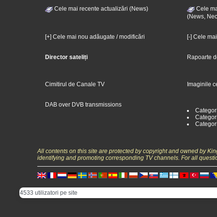
Cele mai recente actualizări (News)
Cele mai
(News, Nec
[+] Cele mai nou adăugate / modificări
[-] Cele ma
Director sateliți
Rapoarte d
Cimitirul de Canale TV
Imaginile c
DAB over DVB transmissions
Categor
Categori
Categor
All contents on this site are protected by copyright and owned by Ki
identifying and promoting corresponding TV channels. For all questi
4533 utilizatori pe site