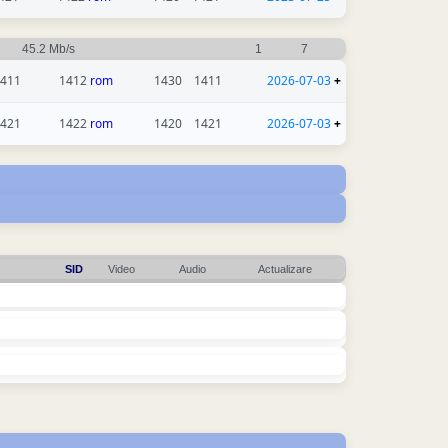
45.2 Mb/s
1
7
411
1412
rom
1430
1411
2026-07-03
+
421
1422
rom
1420
1421
2026-07-03
+
SID
Video
Audio
Actualizare