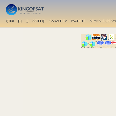
ȘTIRI
[+]
[-]
SATELIȚI
CANALE TV
PACHETE
SEMNALE (BEAM