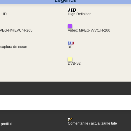
ra HD
High Definition
MPEG-H/HEVC/H-265
Video: MPEG-I/VVC/H-266
 captura de ecran
3D
DVB-S2
Comentariile / actualizările tale
 profilul