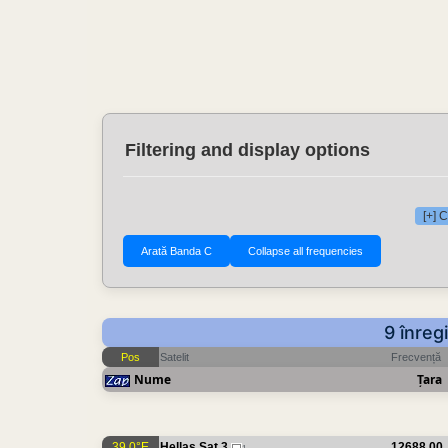
Filtering and display options
[+] 
9 înreg
Pos
Satelit
Frecvență
Nume
Țara
39.0°E
Hellas Sat 3
12688.00