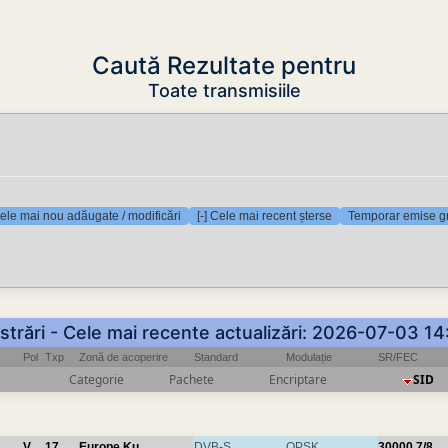
Caută Rezultate pentru
Toate transmisiile
Cele mai nou adăugate / modificări
[-] Cele mai recent șterse
Temporar emise gr
istrări - Cele mai recente actualizări: 2026-07-03 1
Pol
Txp
Zonă de acoperire
Standard
Modulație
SR/FEC
Categorie
Pachete
Encriptare
SID
V
17
Europe Ku
DVB-S
QPSK
30000
7/8