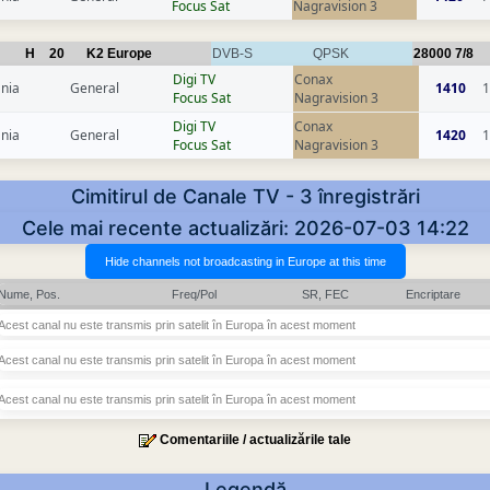
Focus Sat
Nagravision 3
H
20
K2 Europe
DVB-S
QPSK
28000
7/8
Digi TV
Conax
nia
General
1410
1
Focus Sat
Nagravision 3
Digi TV
Conax
nia
General
1420
1
Focus Sat
Nagravision 3
Cimitirul de Canale TV - 3 înregistrări
Cele mai recente actualizări: 2026-07-03 14:22
Nume, Pos.
Freq/Pol
SR, FEC
Encriptare
Acest canal nu este transmis prin satelit în Europa în acest moment
Acest canal nu este transmis prin satelit în Europa în acest moment
Acest canal nu este transmis prin satelit în Europa în acest moment
Comentariile / actualizările tale
Legendă