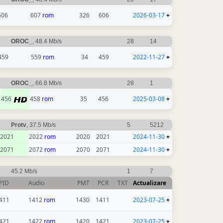
606
607
rom
326
606
2026-03-17
+
OROC_
, 48.4 Mb/s
28
14
459
559
rom
34
459
2022-11-27
+
OROC_
, 66.8 Mb/s
28
1
456
458
rom
35
456
2025-03-08
+
Protv
, 37.5 Mb/s
5
5212
2021
2022
rom
2020
2021
2024-11-30
+
2071
2072
rom
2070
2071
2024-11-30
+
45.2 Mb/s
1
7
PID
Audio
PMT
PCR
TXT
Actualizare
411
1412
rom
1430
1411
2023-07-25
+
421
1422
rom
1420
1421
2023-07-25
+