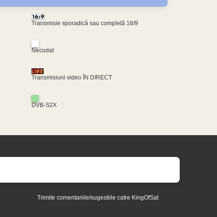
Transmisie sporadică sau completă 16/9
Necodat
Transmisiuni video ÎN DIRECT
DVB-S2X
Trimite comentariile/sugestiile catre KingOfSat