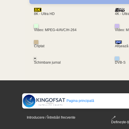
4K - Ult
8K - Ultra HD
Video: MPEG-4/AVC/H-264
Video: 
Criptat
Afișează
+
Schimbare jurnal
DVB-S
Pagina principală
Introducere / Întrebări frecvente
Definește-ți