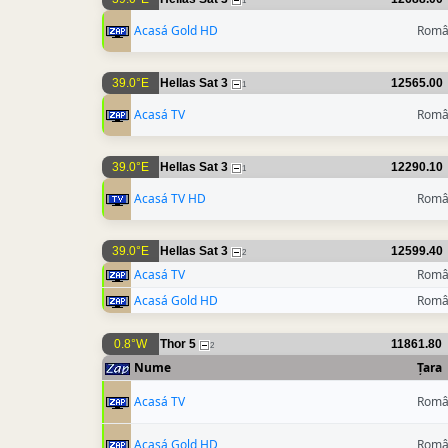
1
Acasá Gold HD
Româ
39.0°E
Hellas Sat 3
12565.00
1
Acasá TV
Româ
39.0°E
Hellas Sat 3
12290.10
1
Acasá TV HD
Româ
39.0°E
Hellas Sat 3
12599.40
2
Acasá TV
Româ
Acasá Gold HD
Româ
0.8°W
Thor 5
11861.80
2
Nume
Țara
Acasá TV
Româ
Acasá Gold HD
Româ