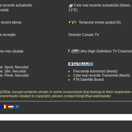
 recente actualizări
Cele mai recente actualizări (News,
odat)
13°E)
i recent șterse
Temporar emise gratuit (6)
e recepție
Director Canale TV
ele mai căutate
Ultra High Definition TV Channel
ie: Sport, Necodat
e: Știri, Necodat
Frecvențe transmisii (feeds)
ie: Filme, Necodat
Cele mai recente Transmisii (feeds)
FTA Satellite Board
ngOfSat, except contents shown in some screenshots that belong to their respective 
ons/remarks related to copyright, please contact KingOfSat webmaster.