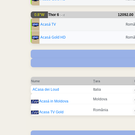
0.8°W
Thor 6
12092.00
2
Acasá TV
Româ
Acasá Gold HD
Româ
Nume
Țara
ACasa dei Loud
Italia
Moldova
Acasá in Moldova
România
Acasa TV Gold