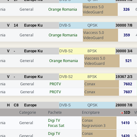
Viaccess 5.0
nia
General
Orange Romania
326
VideoGuard
V
14
Europe Ku
DVB-S
QPSK
30000
7/8
Viaccess 5.0
nia
General
Orange Romania
359
VideoGuard
V
-
Europe Ku
DVB-S2
8PSK
30000
3/4
Viaccess 5.0
nia
General
Orange Romania
521
VideoGuard
V
-
Europe Ku
DVB-S2
8PSK
19367
2/3
nia
General
PROTV
Conax
7602
nia
General
PROTV
Conax
7607
H
C8
Europe
DVB-S
QPSK
28000
7/8
Categorie
Pachete
Encriptare
SID
V
Digi TV
Conax
nia
General
1410
1
Focus Sat
Nagravision 3
Digi TV
Conax
nia
General
1420
1