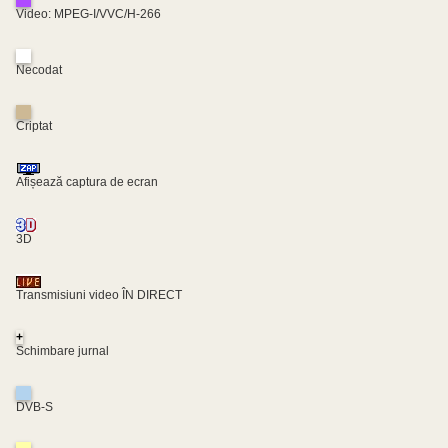
Video: MPEG-I/VVC/H-266
Necodat
Criptat
Afișează captura de ecran
3D
Transmisiuni video ÎN DIRECT
+
Schimbare jurnal
DVB-S