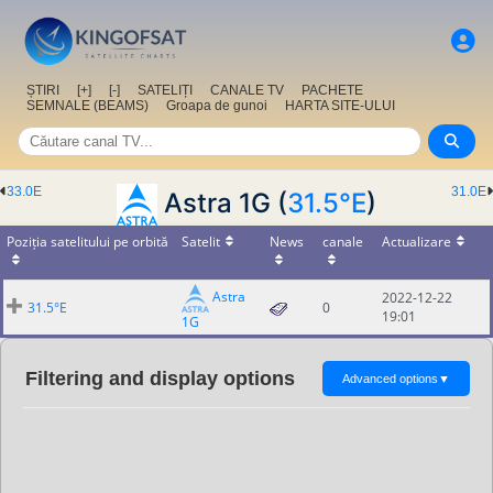
ȘTIRI
[+]
[-]
SATELIȚI
CANALE TV
PACHETE
SEMNALE (BEAMS)
Groapa de gunoi
HARTA SITE-ULUI
33.0E
31.0E
Astra 1G (
31.5°E
)
Poziția satelitului pe orbită
Satelit
News
canale
Actualizare
Astra
2022-12-22
31.5°E
0
19:01
1G
Filtering and display options
Advanced options
▼