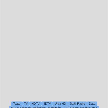
Toate
TV
HDTV
3DTV
Ultra HD
Stații Radio
Date