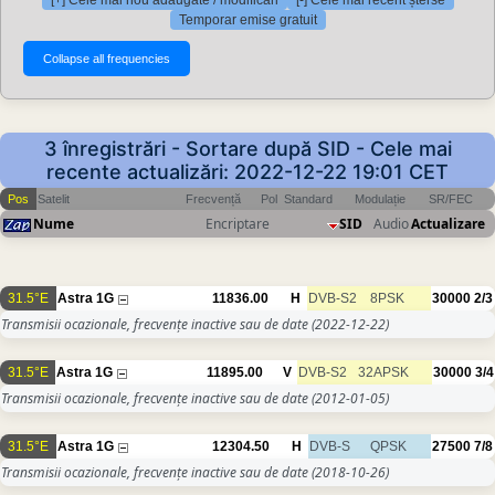
[+] Cele mai nou adăugate / modificări
[-] Cele mai recent șterse
Temporar emise gratuit
3 înregistrări - Sortare după SID - Cele mai
recente actualizări: 2022-12-22 19:01 CET
Pos
Satelit
Frecvență
Pol
Standard
Modulație
SR/FEC
Nume
Encriptare
SID
Audio
Actualizare
31.5°E
Astra 1G
11836.00
H
DVB-S2
8PSK
30000
2/3
Transmisii ocazionale, frecvențe inactive sau de date
(2022-12-22)
31.5°E
Astra 1G
11895.00
V
DVB-S2
32APSK
30000
3/4
Transmisii ocazionale, frecvențe inactive sau de date
(2012-01-05)
31.5°E
Astra 1G
12304.50
H
DVB-S
QPSK
27500
7/8
Transmisii ocazionale, frecvențe inactive sau de date
(2018-10-26)