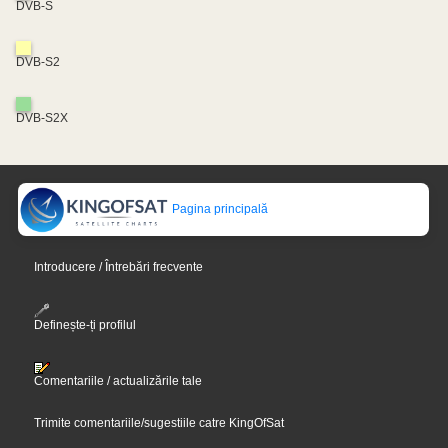
DVB-S
DVB-S2
DVB-S2X
Pagina principală
Introducere / Întrebări frecvente
Definește-ți profilul
Comentariile / actualizările tale
Trimite comentariile/sugestiile catre KingOfSat