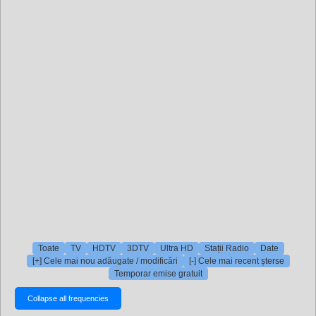
Toate
TV
HDTV
3DTV
Ultra HD
Stații Radio
Date
[+] Cele mai nou adăugate / modificări
[-] Cele mai recent șterse
Temporar emise gratuit