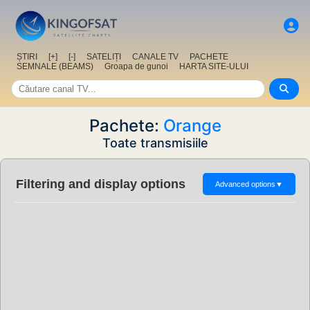
ȘTIRI
[+]
[-]
SATELIȚI
CANALE TV
PACHETE
SEMNALE (BEAMS)
Groapa de gunoi
HARTA SITE-ULUI
Pachete:
Orange
Toate transmisiile
Filtering and display options
Advanced options
▼