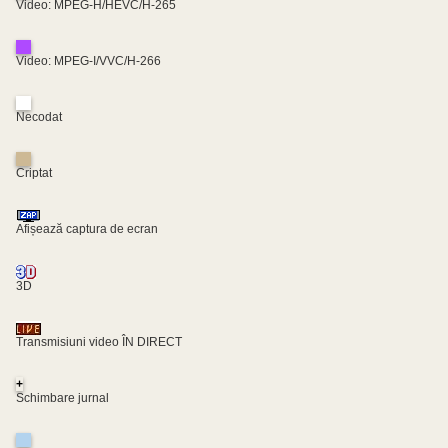
Video: MPEG-H/HEVC/H-265
Video: MPEG-I/VVC/H-266
Necodat
Criptat
Afișează captura de ecran
3D
Transmisiuni video ÎN DIRECT
+
Schimbare jurnal