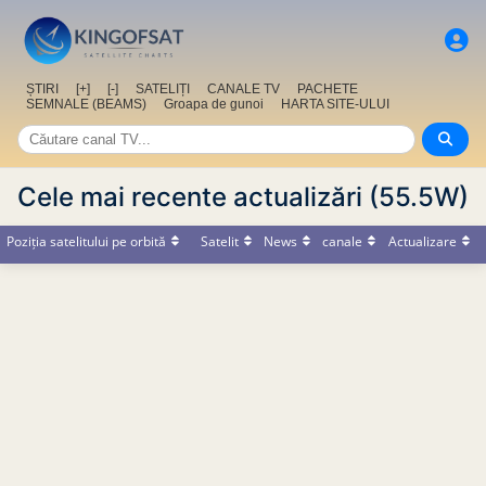
ȘTIRI
[+]
[-]
SATELIȚI
CANALE TV
PACHETE
SEMNALE (BEAMS)
Groapa de gunoi
HARTA SITE-ULUI
Cele mai recente actualizări (55.5W)
Poziția satelitului pe orbită
Satelit
News
canale
Actualizare