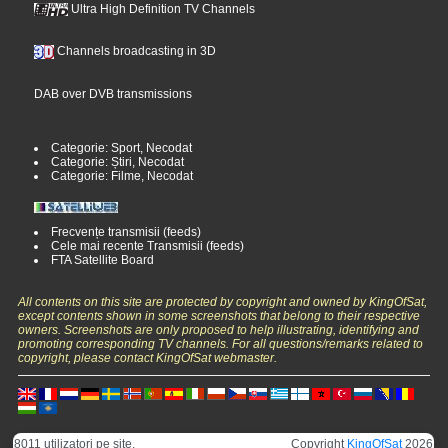
Ultra High Definition TV Channels
Channels broadcasting in 3D
DAB over DVB transmissions
Categorie: Sport, Necodat
Categorie: Știri, Necodat
Categorie: Filme, Necodat
Frecvențe transmisii (feeds)
Cele mai recente Transmisii (feeds)
FTA Satellite Board
All contents on this site are protected by copyright and owned by KingOfSat,
except contents shown in some screenshots that belong to their respective
owners. Screenshots are only proposed to help illustrating, identifying and
promoting corresponding TV channels. For all questions/remarks related to
copyright, please contact KingOfSat webmaster.
8011 utilizatori pe site.
Copyright
KingOfSat
2026